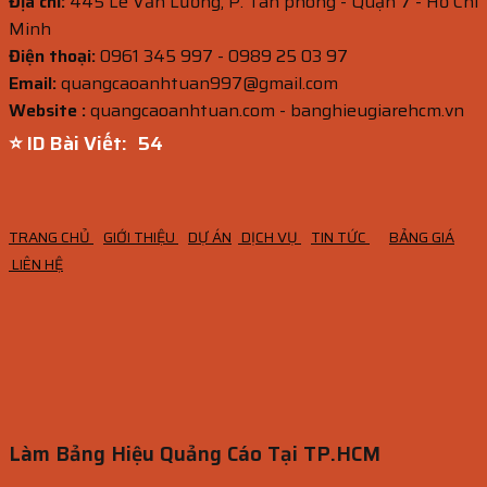
Địa chỉ:
445 Lê Văn Lương, P. Tân phong - Quận 7 - Hồ Chí
Minh
Điện thoại:
0961 345 997 - 0989 25 03 97
Email:
quangcaoanhtuan997@gmail.com
Website :
quangcaoanhtuan.com - banghieugiarehcm.vn
⭐ ID Bài Viết:
53
TRANG CHỦ
GIỚI THIỆU
DỰ ÁN
DỊCH VỤ
TIN TỨC
BẢNG GIÁ
LIÊN HỆ
Làm Bảng Hiệu Quảng Cáo Tại TP.HCM