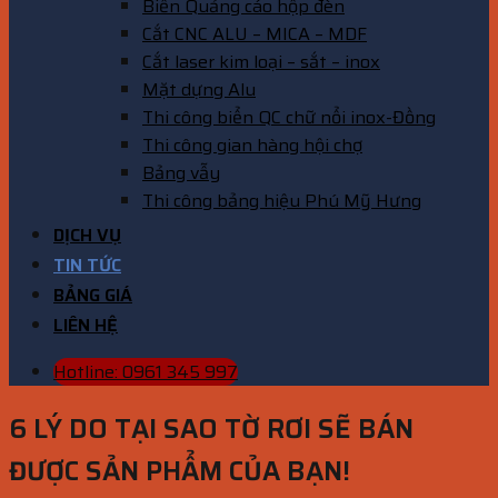
Biển Quảng cáo hộp đèn
Cắt CNC ALU – MICA – MDF
Cắt laser kim loại – sắt – inox
Mặt dựng Alu
Thi công biển QC chữ nổi inox-Đồng
Thi công gian hàng hội chợ
Bảng vẫy
Thi công bảng hiệu Phú Mỹ Hưng
DỊCH VỤ
TIN TỨC
BẢNG GIÁ
LIÊN HỆ
Hotline: 0961 345 997
6 LÝ DO TẠI SAO TỜ RƠI SẼ BÁN
ĐƯỢC SẢN PHẨM CỦA BẠN!