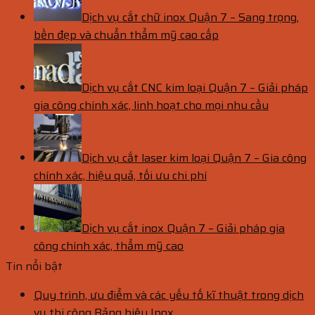
Dịch vụ cắt chữ inox Quận 7 – Sang trọng,
bền đẹp và chuẩn thẩm mỹ cao cấp
Dịch vụ cắt CNC kim loại Quận 7 – Giải pháp
gia công chính xác, linh hoạt cho mọi nhu cầu
Dịch vụ cắt laser kim loại Quận 7 – Gia công
chính xác, hiệu quả, tối ưu chi phí
Dịch vụ cắt inox Quận 7 – Giải pháp gia
công chính xác, thẩm mỹ cao
Tin nổi bật
Quy trình, ưu điểm và các yếu tố kĩ thuật trong dịch
vụ thi công Bảng hiệu Inox