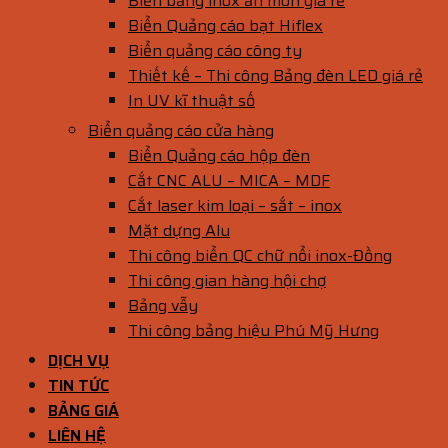
Biển bảng inox ăn mòn giá rẻ
Biển Quảng cáo bạt Hiflex
Biển quảng cáo công ty
Thiết kế – Thi công Bảng đèn LED giá rẻ
In UV kĩ thuật số
Biển quảng cáo cửa hàng
Biển Quảng cáo hộp đèn
Cắt CNC ALU – MICA – MDF
Cắt laser kim loại – sắt – inox
Mặt dựng Alu
Thi công biển QC chữ nổi inox-Đồng
Thi công gian hàng hội chợ
Bảng vẫy
Thi công bảng hiệu Phú Mỹ Hưng
DỊCH VỤ
TIN TỨC
BẢNG GIÁ
LIÊN HỆ