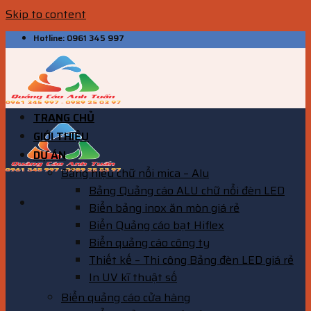
Skip to content
Hotline: 0961 345 997
TRANG CHỦ
GIỚI THIỆU
DỰ ÁN
Bảng hiệu chữ nổi mica – Alu
Bảng Quảng cáo ALU chữ nổi đèn LED
Biển bảng inox ăn mòn giá rẻ
Biển Quảng cáo bạt Hiflex
Biển quảng cáo công ty
Thiết kế – Thi công Bảng đèn LED giá rẻ
In UV kĩ thuật số
Biển quảng cáo cửa hàng