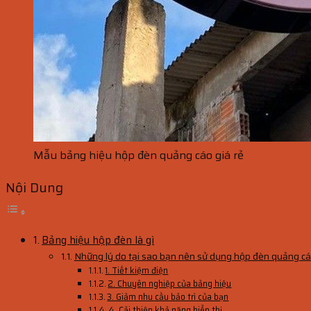
Mẫu bảng hiệu hộp đèn quảng cáo giá rẻ
Nội Dung
Bảng hiệu hộp đèn là gì
Những lý do tại sao bạn nên sử dụng hộp đèn quảng c
1. Tiết kiệm điện
2. Chuyên nghiệp của bảng hiệu
3. Giảm nhu cầu bảo trì của bạn
4. Cải thiện khả năng hiển thị