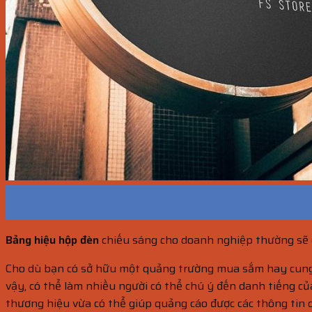
28
Th10
Bảng hiệu hộp đèn
chiếu sáng cho doanh nghiệp thường sẽ c
Cho dù bạn có sở hữu một quảng trường mua sắm hay cung c
vậy, có thể làm nhiều người có thể chú ý đến danh tiếng c
thương hiệu vừa có thể giúp quảng cáo được các thông tin