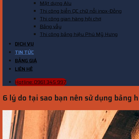
Mặt dựng Alu
Thi công biển QC chữ nổi inox-Đồng
Thi công gian hàng hội chợ
Bảng vẫy
Thi công bảng hiệu Phú Mỹ Hưng
DỊCH VỤ
TIN TỨC
BẢNG GIÁ
LIÊN HỆ
Hotline: 0961 345 997
6 lý do tại sao bạn nên sử dụng bảng 