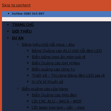
Skip to content
Hotline: 0961 345 997
TRANG CHỦ
GIỚI THIỆU
DỰ ÁN
Bảng hiệu chữ nổi mica – Alu
Bảng Quảng cáo ALU chữ nổi đèn LED
Biển bảng inox ăn mòn giá rẻ
Biển Quảng cáo bạt Hiflex
Biển quảng cáo công ty
Thiết kế – Thi công Bảng đèn LED giá rẻ
In UV kĩ thuật số
Biển quảng cáo cửa hàng
Biển Quảng cáo hộp đèn
Cắt CNC ALU – MICA – MDF
Cắt laser kim loại – sắt – inox