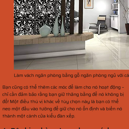
Làm vách ngăn phòng bằng gỗ ngăn phòng ngủ với c
Bạn cũng có thể thêm các móc để làm cho nó hoạt động –
chỉ cần đảm bảo rằng bạn giữ thăng bằng để nó không bị
đổ! Một điều thú vị khác về tùy chọn này là bạn có thể
neo một đầu vào tường để giữ cho nó ổn định và biến nó
thành một cánh cửa kiểu đàn xếp.