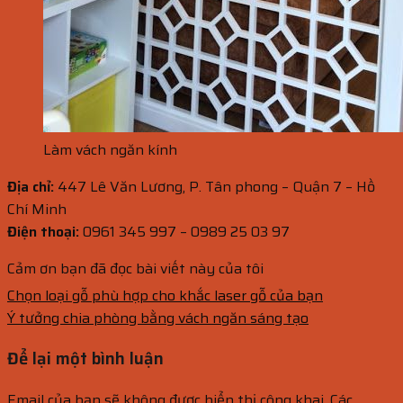
Làm vách ngăn kính
Địa chỉ:
447 Lê Văn Lương, P. Tân phong – Quận 7 – Hồ
Chí Minh
Điện thoại:
0961 345 997 – 0989 25 03 97
Cảm ơn bạn đã đọc bài viết này của tôi
Chọn loại gỗ phù hợp cho khắc laser gỗ của bạn
Ý tưởng chia phòng bằng vách ngăn sáng tạo
Để lại một bình luận
Email của bạn sẽ không được hiển thị công khai.
Các