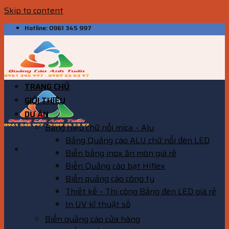
Skip to content
Hotline: 0961 345 997
TRANG CHỦ
GIỚI THIỆU
DỰ ÁN
Bảng hiệu chữ nổi mica – Alu
Bảng Quảng cáo ALU chữ nổi đèn LED
Biển bảng inox ăn mòn giá rẻ
Biển Quảng cáo bạt Hiflex
Biển quảng cáo công ty
Thiết kế – Thi công Bảng đèn LED giá rẻ
In UV kĩ thuật số
Biển quảng cáo cửa hàng