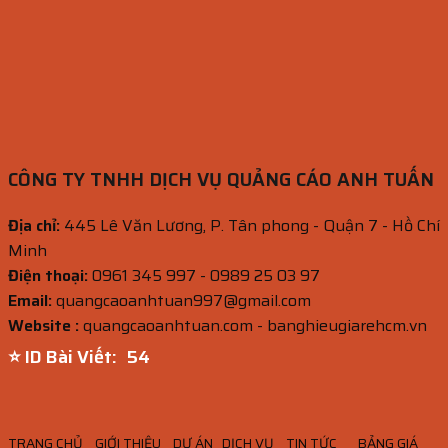
CÔNG TY TNHH DỊCH VỤ QUẢNG CÁO ANH TUẤN
Địa chỉ:
445 Lê Văn Lương, P. Tân phong - Quận 7 - Hồ Chí
Minh
Điện thoại:
0961 345 997 - 0989 25 03 97
Email:
quangcaoanhtuan997@gmail.com
Website :
quangcaoanhtuan.com - banghieugiarehcm.vn
⭐ ID Bài Viết:
53
TRANG CHỦ
GIỚI THIỆU
DỰ ÁN
DỊCH VỤ
TIN TỨC
BẢNG GIÁ