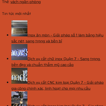
Thẻ:
vách ngăn phòng
Tin tức mới nhất
Inox ăn mòn – Giải pháp số 1 làm bảng hiệu
sắc nét, sang trọng và bền bỉ
Dịch vụ cắt chữ inox Quận 7 – Sang trọng,
bền đẹp và chuẩn thẩm mỹ cao cấp
Dịch vụ cắt CNC kim loại Quận 7 – Giải pháp
gia công chính xác, linh hoạt cho mọi nhu cầu