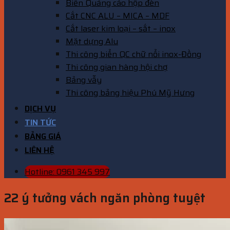
Biển Quảng cáo hộp đèn
Cắt CNC ALU – MICA – MDF
Cắt laser kim loại – sắt – inox
Mặt dựng Alu
Thi công biển QC chữ nổi inox-Đồng
Thi công gian hàng hội chợ
Bảng vẫy
Thi công bảng hiệu Phú Mỹ Hưng
DỊCH VỤ
TIN TỨC
BẢNG GIÁ
LIÊN HỆ
Hotline: 0961 345 997
22 ý tưởng vách ngăn phòng tuyệt