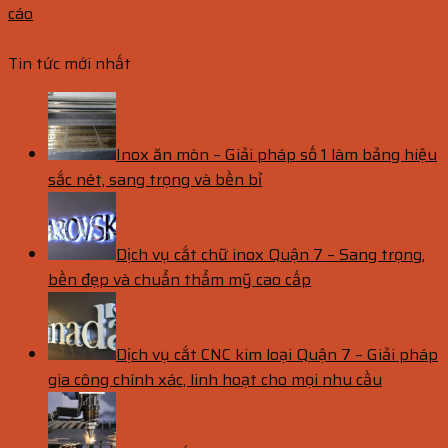
cáo
Tin tức mới nhất
Inox ăn mòn – Giải pháp số 1 làm bảng hiệu
sắc nét, sang trọng và bền bỉ
Dịch vụ cắt chữ inox Quận 7 – Sang trọng,
bền đẹp và chuẩn thẩm mỹ cao cấp
Dịch vụ cắt CNC kim loại Quận 7 – Giải pháp
gia công chính xác, linh hoạt cho mọi nhu cầu