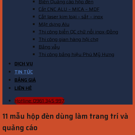
Biển Quảng cáo hộp đèn
Cắt CNC ALU – MICA – MDF
Cắt laser kim loại – sắt – inox
Mặt dựng Alu
Thi công biển QC chữ nổi inox-Đồng
Thi công gian hàng hội chợ
Bảng vẫy
Thi công bảng hiệu Phú Mỹ Hưng
DỊCH VỤ
TIN TỨC
BẢNG GIÁ
LIÊN HỆ
Hotline: 0961 345 997
11 mẫu hộp đèn dùng làm trang trí và
quảng cáo