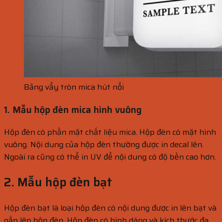
Bảng vẩy tròn mica hút nổi
1. Mẫu hộp đèn mica hình vuông
Hộp đèn có phần mặt chất liệu mica. Hộp đèn có mặt hình
vuông. Nội dung của hộp đèn thường được in decal lên.
Ngoài ra cũng có thể in UV để nội dung có độ bền cao hơn.
2. Mẫu hộp đèn bạt
Hộp đèn bạt là loại hộp đèn có nội dung được in lên bạt và
gắn lên hộp đèn. Hộp đèn có hình dáng và kích thước đa