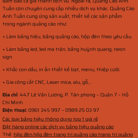
đảm bảo cả giá thành dịch vụ. Ngoài ra, Quảng Cáo Anh
Tuấn còn chuyên cung cấp nhiều dịch vụ khác. Quảng Cáo
Anh Tuấn cung ứng sản xuất, thiết kế các sản phẩm
trong ngành quảng cáo như:
+ Làm bảng hiệu, bảng quảng cáo, hộp đèn theo yêu cầu.
+ Làm bảng led, led ma trận, bảng huỳnh quang, neon
sign.
+ Khắc con dấu, in ấn thiết kế bạt, menu, thiệp cưới.
+ Gia công cắt CNC, Laser mica, alu, gỗ,…
Địa chỉ:
447 Lê Văn Lương, P. Tân phong – Quận 7 – Hồ
Chí Minh
Điện thoại:
0961 345 997 – 0989 25 03 97
Các loại bảng hiệu thông dụng top 1 giá rẻ
Đặt hàng online các dịch vụ bảng hiệu quảng cáo
Thẻ:
hộp đèn
,
hộp đèn trang trí quảng cáo
,
trang trí quảng