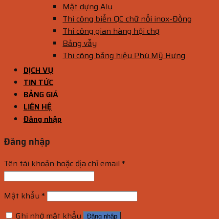
Mặt dựng Alu
Thi công biển QC chữ nổi inox-Đồng
Thi công gian hàng hội chợ
Bảng vẫy
Thi công bảng hiệu Phú Mỹ Hưng
DỊCH VỤ
TIN TỨC
BẢNG GIÁ
LIÊN HỆ
Đăng nhập
Đăng nhập
Tên tài khoản hoặc địa chỉ email
*
Mật khẩu
*
Ghi nhớ mật khẩu
Đăng nhập