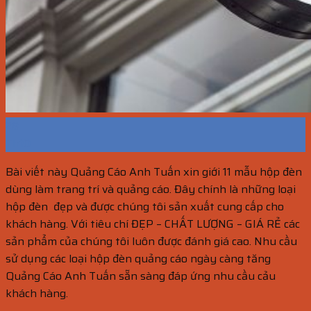
28
Th10
Bài viết này Quảng Cáo Anh Tuấn xin giới 11 mẫu hộp đèn
dùng làm trang trí và quảng cáo. Đây chính là những loại
hộp đèn đẹp và được chúng tôi sản xuất cung cấp cho
khách hàng. Với tiêu chí ĐẸP – CHẤT LƯỢNG – GIÁ RẺ các
sản phẩm của chúng tôi luôn được đánh giá cao. Nhu cầu
sử dụng các loại hộp đèn quảng cáo ngày càng tăng
Quảng Cáo Anh Tuấn sẵn sàng đáp ứng nhu cầu cảu
khách hàng.