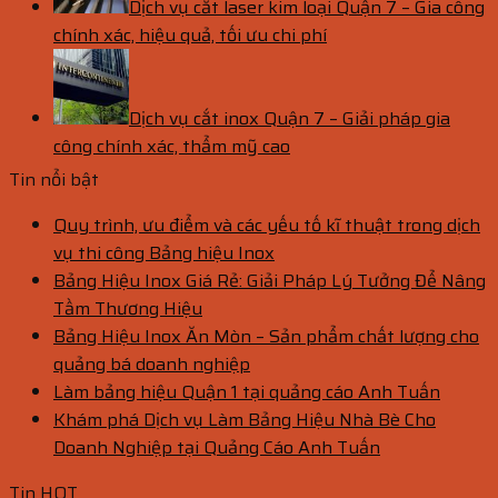
Dịch vụ cắt laser kim loại Quận 7 – Gia công
chính xác, hiệu quả, tối ưu chi phí
Dịch vụ cắt inox Quận 7 – Giải pháp gia
công chính xác, thẩm mỹ cao
Tin nổi bật
Quy trình, ưu điểm và các yếu tố kĩ thuật trong dịch
vụ thi công Bảng hiệu Inox
Bảng Hiệu Inox Giá Rẻ: Giải Pháp Lý Tưởng Để Nâng
Tầm Thương Hiệu
Bảng Hiệu Inox Ăn Mòn – Sản phẩm chất lượng cho
quảng bá doanh nghiệp
Làm bảng hiệu Quận 1 tại quảng cáo Anh Tuấn
Khám phá Dịch vụ Làm Bảng Hiệu Nhà Bè Cho
Doanh Nghiệp tại Quảng Cáo Anh Tuấn
Tin HOT