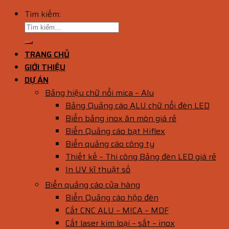
Tìm kiếm:
TRANG CHỦ
GIỚI THIỆU
DỰ ÁN
Bảng hiệu chữ nổi mica – Alu
Bảng Quảng cáo ALU chữ nổi đèn LED
Biển bảng inox ăn mòn giá rẻ
Biển Quảng cáo bạt Hiflex
Biển quảng cáo công ty
Thiết kế – Thi công Bảng đèn LED giá rẻ
In UV kĩ thuật số
Biển quảng cáo cửa hàng
Biển Quảng cáo hộp đèn
Cắt CNC ALU – MICA – MDF
Cắt laser kim loại – sắt – inox