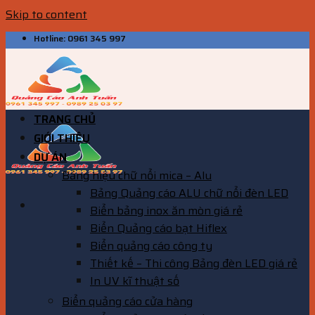
Skip to content
Hotline: 0961 345 997
TRANG CHỦ
GIỚI THIỆU
DỰ ÁN
Bảng hiệu chữ nổi mica – Alu
Bảng Quảng cáo ALU chữ nổi đèn LED
Biển bảng inox ăn mòn giá rẻ
Biển Quảng cáo bạt Hiflex
Biển quảng cáo công ty
Thiết kế – Thi công Bảng đèn LED giá rẻ
In UV kĩ thuật số
Biển quảng cáo cửa hàng