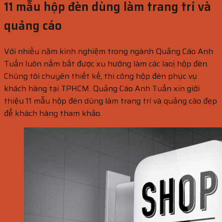
11 mẫu hộp đèn dùng làm trang trí và
quảng cáo
Với nhiều năm kinh nghiệm trong ngành Quảng Cáo Anh
Tuấn luôn nắm bắt được xu hướng làm các laoị hộp đèn.
Chúng tôi chuyên thiết kế, thi công hộp đén phục vụ
khách hàng tại TPHCM. Quảng Cáo Anh Tuấn xin giới
thiệu 11 mẫu hộp đèn dùng làm trang trí và quảng cáo đẹp
để khách hàng tham khảo.