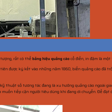
tượng, rất có thể
bảng hiệu quảng cáo
cổ điển, in đậm là một
 tiên được ký kết vào những năm 1860, biển quảng cáo đã t
 kỹ thuật số tương tác đang là xu hướng quảng cáo ngoài gi
muốn tiếp cận người tiêu dùng khi đang di chuyển. Để đạt đư