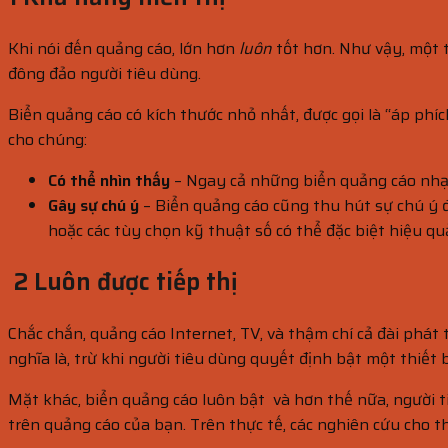
Khi nói đến quảng cáo, lớn hơn
luôn
tốt hơn. Như vậy, một t
đông đảo người tiêu dùng.
Biển quảng cáo có kích thước nhỏ nhất, được gọi là “áp phích
cho chúng:
Có thể nhìn thấy
– Ngay cả những biển quảng cáo nhạt 
Gây sự chú ý
– Biển quảng cáo cũng thu hút sự chú ý đặ
hoặc các tùy chọn kỹ thuật số có thể đặc biệt hiệu q
2 Luôn được tiếp thị
Chắc chắn, quảng cáo Internet, TV, và thậm chí cả đài phá
nghĩa là, trừ khi người tiêu dùng quyết định bật một thiết 
Mặt khác, biển quảng cáo luôn bật và hơn thế nữa, người t
trên quảng cáo của bạn. Trên thực tế, các nghiên cứu cho th