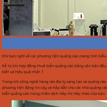
27
Th10
Khi bạn nghĩ về các phương tiện quảng cáo mang tính biểu 
Kể từ khi hợp đồng thuê biển quảng cáo bằng văn bản đầu
biết và hiệu quả nhất. 1
Trong khi công nghệ hàng rào địa lý sáng tạo và quảng cáo
phương tiện đáng tin cậy và hấp dẫn cho các nhà quảng cáo 
biển quảng cáo trong chiến dịch tiếp thị tiếp theo của bạn.