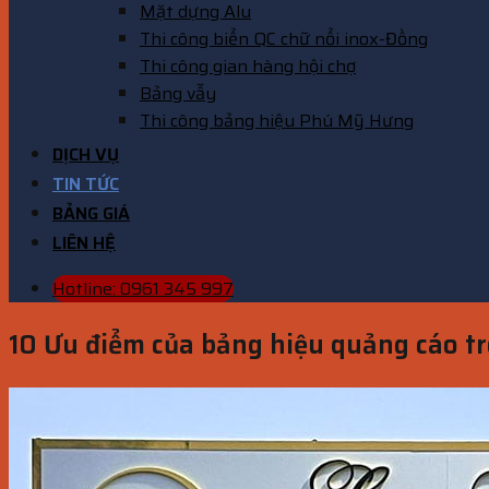
Mặt dựng Alu
Thi công biển QC chữ nổi inox-Đồng
Thi công gian hàng hội chợ
Bảng vẫy
Thi công bảng hiệu Phú Mỹ Hưng
DỊCH VỤ
TIN TỨC
BẢNG GIÁ
LIÊN HỆ
Hotline: 0961 345 997
10 Ưu điểm của bảng hiệu quảng cáo tr