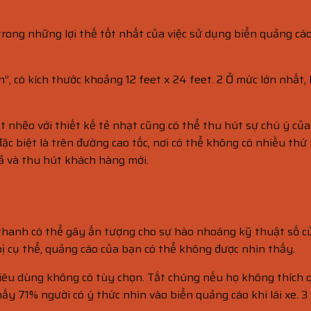
rong những lợi thế tốt nhất của việc sử dụng biển quảng cáo
”, có kích thước khoảng 12 feet x 24 feet. 2 Ở mức lớn nhất, 
nhẽo với thiết kế tẻ nhạt cũng có thể thu hút sự chú ý của
c biệt là trên đường cao tốc, nơi có thể không có nhiều thứ
uả và thu hút khách hàng mới.
t thanh có thể gây ấn tượng cho sự hào nhoáng kỹ thuật số c
bị cụ thể, quảng cáo của bạn có thể không được nhìn thấy.
iêu dùng không có tùy chọn. Tắt chúng nếu họ không thích qu
ấy 71% người có ý thức nhìn vào biển quảng cáo khi lái xe. 3