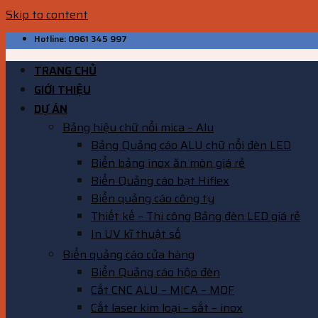
Skip to content
Hotline: 0961 345 997
TRANG CHỦ
GIỚI THIỆU
DỰ ÁN
Bảng hiệu chữ nổi mica – Alu
Bảng Quảng cáo ALU chữ nổi đèn LED
Biển bảng inox ăn mòn giá rẻ
Biển Quảng cáo bạt Hiflex
Biển quảng cáo công ty
Thiết kế – Thi công Bảng đèn LED giá rẻ
In UV kĩ thuật số
Biển quảng cáo cửa hàng
Biển Quảng cáo hộp đèn
Cắt CNC ALU – MICA – MDF
Cắt laser kim loại – sắt – inox