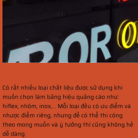
Có rất nhiều loại chất liệu được sử dụng khi
muốn chọn làm bảng hiệu quảng cáo như:
hiflex, nhôm, inox,… Mỗi loại đều có ưu điểm và
nhược điểm riêng, nhưng để có thể thi công
theo mong muốn và ý tưởng thì cũng không hề
dễ dàng.