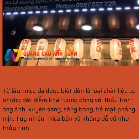
Từ lâu, mica đã được biết đến là loại chất liệu có
những đặc điểm khá tương đồng với thủy tinh:
óng ánh, xuyên sáng, sáng bóng, bề mặt phẳng
mịn. Tuy nhiên, mica bền và không dễ vỡ như
thủy tinh.