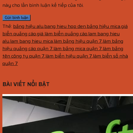
này cho lần bình luận kế tiếp của tôi.
Thẻ:
bảng hiệu alu
,
bang hieu hop den
,
bảng hiệu mica
,
giá
biển quảng cáo
,
giá làm biển quảng cáo
,
lam bang hieu
alu
,
lam bang hieu mica
,
làm bảng hiệu quận 7
,
làm bảng
hiệu quảng cáo quận 7
,
làm bảng mica quận 7
,
làm bảng
tên công ty quận 7
,
làm biển hiệu quận 7
,
làm biển số nhà
quận 7
BÀI VIẾT NỔI BẬT