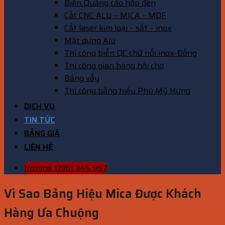
Biển Quảng cáo hộp đèn
Cắt CNC ALU – MICA – MDF
Cắt laser kim loại – sắt – inox
Mặt dựng Alu
Thi công biển QC chữ nổi inox-Đồng
Thi công gian hàng hội chợ
Bảng vẫy
Thi công bảng hiệu Phú Mỹ Hưng
DỊCH VỤ
TIN TỨC
BẢNG GIÁ
LIÊN HỆ
Hotline: 0961 345 997
Vì Sao Bảng Hiệu Mica Được Khách
Hàng Ưa Chuộng