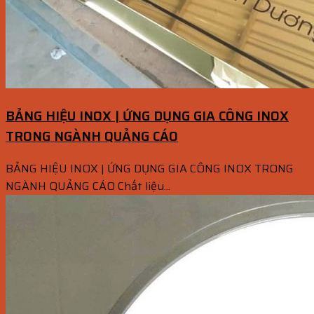
BẢNG HIỆU INOX | ỨNG DỤNG GIA CÔNG INOX
TRONG NGÀNH QUẢNG CÁO
BẢNG HIỆU INOX | ỨNG DỤNG GIA CÔNG INOX TRONG
NGÀNH QUẢNG CÁO Chất liệu...