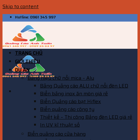
Skip to content
Hotline: 0961 345 997
TRANG CHỦ
GIỚI THIỆU
DỰ ÁN
Bảng hiệu chữ nổi mica – Alu
Bảng Quảng cáo ALU chữ nổi đèn LED
Biển bảng inox ăn mòn giá rẻ
Biển Quảng cáo bạt Hiflex
Biển quảng cáo công ty
Thiết kế – Thi công Bảng đèn LED giá rẻ
In UV kĩ thuật số
Biển quảng cáo cửa hàng