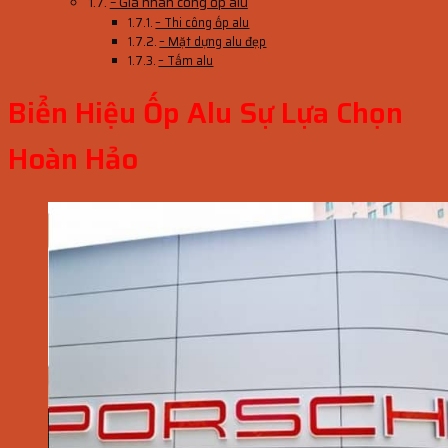
– Giá nhân công ốp alu
– Thi công ốp alu
– Mặt dựng alu đẹp
– Tấm alu
Biển Hiệu Ốp Alu Sự Lựa Chọn
Hoàn Hảo