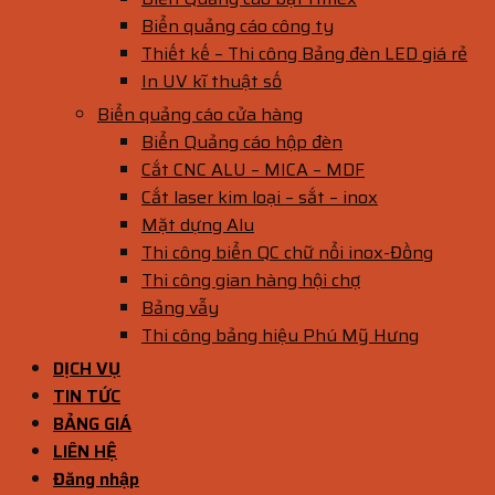
Biển quảng cáo công ty
Thiết kế – Thi công Bảng đèn LED giá rẻ
In UV kĩ thuật số
Biển quảng cáo cửa hàng
Biển Quảng cáo hộp đèn
Cắt CNC ALU – MICA – MDF
Cắt laser kim loại – sắt – inox
Mặt dựng Alu
Thi công biển QC chữ nổi inox-Đồng
Thi công gian hàng hội chợ
Bảng vẫy
Thi công bảng hiệu Phú Mỹ Hưng
DỊCH VỤ
TIN TỨC
BẢNG GIÁ
LIÊN HỆ
Đăng nhập