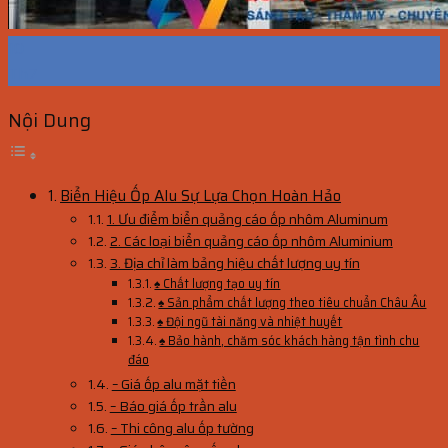
10
Th7
Nội Dung
Biển Hiệu Ốp Alu Sự Lựa Chọn Hoàn Hảo
1. Ưu điểm biển quảng cáo ốp nhôm Aluminum
2. Các loại biển quảng cáo ốp nhôm Aluminium
3. Địa chỉ làm bảng hiệu chất lượng uy tín
♠ Chất lượng tạo uy tín
♠ Sản phẩm chất lượng theo tiêu chuẩn Châu Âu
♠ Đội ngũ tài năng và nhiệt huyết
♠ Bảo hành, chăm sóc khách hàng tận tình chu
đáo
– Giá ốp alu mặt tiền
– Báo giá ốp trần alu
– Thi công alu ốp tường