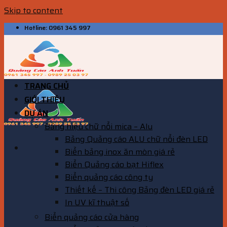
Skip to content
Hotline: 0961 345 997
TRANG CHỦ
GIỚI THIỆU
DỰ ÁN
Bảng hiệu chữ nổi mica – Alu
Bảng Quảng cáo ALU chữ nổi đèn LED
Biển bảng inox ăn mòn giá rẻ
Biển Quảng cáo bạt Hiflex
Biển quảng cáo công ty
Thiết kế – Thi công Bảng đèn LED giá rẻ
In UV kĩ thuật số
Biển quảng cáo cửa hàng