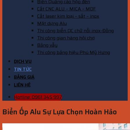
Biển Quảng cáo hộp đèn
Cắt CNC ALU – MICA – MDF
Cắt laser kim loại – sắt – inox
Mặt dựng Alu
Thi công biển QC chữ nổi inox-Đồng
Thi công gian hàng hội chợ
Bảng vẫy
Thi công bảng hiệu Phú Mỹ Hưng
DỊCH VỤ
TIN TỨC
BẢNG GIÁ
LIÊN HỆ
Hotline: 0961 345 997
Biển Ốp Alu Sự Lựa Chọn Hoàn Hảo