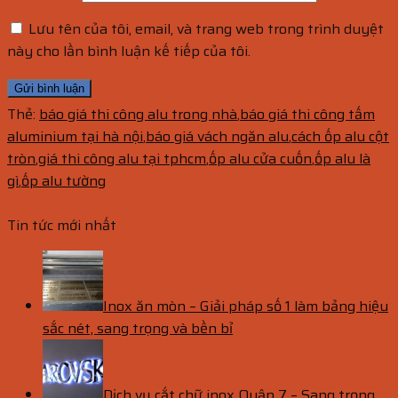
Lưu tên của tôi, email, và trang web trong trình duyệt
này cho lần bình luận kế tiếp của tôi.
Thẻ:
báo giá thi công alu trong nhà
,
báo giá thi công tấm
aluminium tại hà nội
,
báo giá vách ngăn alu
,
cách ốp alu cột
tròn
,
giá thi công alu tại tphcm
,
ốp alu cửa cuốn
,
ốp alu là
gì
,
ốp alu tường
Tin tức mới nhất
Inox ăn mòn – Giải pháp số 1 làm bảng hiệu
sắc nét, sang trọng và bền bỉ
Dịch vụ cắt chữ inox Quận 7 – Sang trọng,