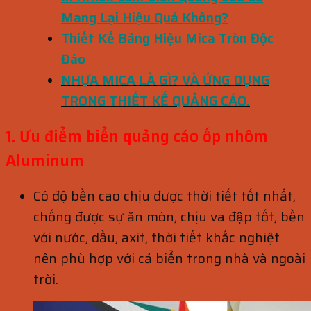
Mang Lại Hiệu Quả Không?
Thiết Kế Bảng Hiệu Mica Tròn Độc
Đáo
NHỰA MICA LÀ GÌ? VÀ ỨNG DỤNG
TRONG THIẾT KẾ QUẢNG CÁO.
1. Ưu điểm biển quảng cáo ốp nhôm
Aluminum
Có độ bền cao chịu được thời tiết tốt nhất,
chống được sự ăn mòn, chịu va đập tốt, bền
với nước, dầu, axit, thời tiết khắc nghiệt
nên phù hợp với cả biển trong nhà và ngoài
trời.