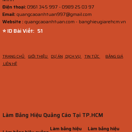
Điện thoại:
0961 345 997 - 0989 25 03 97
Email:
quangcaoanhtuan997@gmail.com
Website :
quangcaoanhtuan.com - banghieugiarehcm.vn
⭐ ID Bài Viết:
50
TRANG CHỦ
GIỚI THIỆU
DỰ ÁN
DỊCH VỤ
TIN TỨC
BẢNG GIÁ
LIÊN HỆ
Làm Bảng Hiệu Quảng Cáo Tại TP.HCM
Làm bảng hiệu
Làm bảng hiệu