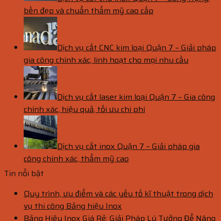
bền đẹp và chuẩn thẩm mỹ cao cấp
Dịch vụ cắt CNC kim loại Quận 7 – Giải pháp
gia công chính xác, linh hoạt cho mọi nhu cầu
Dịch vụ cắt laser kim loại Quận 7 – Gia công
chính xác, hiệu quả, tối ưu chi phí
Dịch vụ cắt inox Quận 7 – Giải pháp gia
công chính xác, thẩm mỹ cao
Tin nổi bật
Quy trình, ưu điểm và các yếu tố kĩ thuật trong dịch
vụ thi công Bảng hiệu Inox
Bảng Hiệu Inox Giá Rẻ: Giải Pháp Lý Tưởng Để Nâng