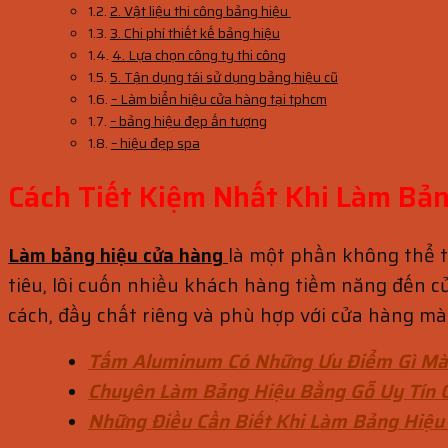
2. Vật liệu thi công bảng hiệu
3. Chi phí thiết kế bảng hiệu
4. Lựa chọn công ty thi công
5. Tận dụng tái sử dụng bảng hiệu cũ
– Làm biển hiệu cửa hàng tại tphcm
– bảng hiệu đẹp ấn tượng
– hiệu đẹp spa
Cách Tiết Kiệm Nhất Khi Làm Bả
Làm bảng hiệu cửa hàng
là một phần không thể 
tiêu, lôi cuốn nhiều khách hàng tiềm năng đến 
cách, đầy chất riêng và phù hợp với cửa hàng mà 
Tấm Aluminum Có Những Ưu Điểm Gì Mà
Chuyên Làm Bảng Hiệu Bằng Gỗ Uy Tín 
Những Điều Cần Biết Khi Làm Bảng Hiệu