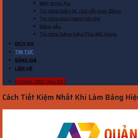
Mặt dựng Alu
Thi công biển QC chữ nổi inox-Đồng
Thi công gian hàng hội chợ
Bảng vẫy
Thi công bảng hiệu Phú Mỹ Hưng
DỊCH VỤ
TIN TỨC
BẢNG GIÁ
LIÊN HỆ
Hotline: 0961 345 997
Cách Tiết Kiệm Nhất Khi Làm Bảng Hi