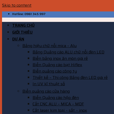
Skip to content
Hotline: 0961 345 997
TRANG CHỦ
GIỚI THIỆU
DỰ ÁN
Bảng hiệu chữ nổi mica – Alu
Bảng Quảng cáo ALU chữ nổi đèn LED
Biển bảng inox ăn mòn giá rẻ
Biển Quảng cáo bạt Hiflex
Biển quảng cáo công ty
Thiết kế – Thi công Bảng đèn LED giá rẻ
In UV kĩ thuật số
Biển quảng cáo cửa hàng
Biển Quảng cáo hộp đèn
Cắt CNC ALU – MICA – MDF
Cắt laser kim loại – sắt – inox