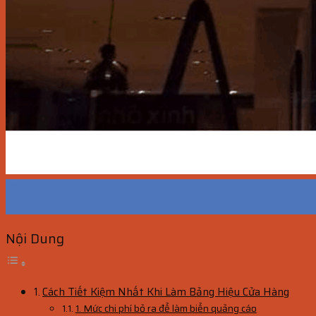
10
Th6
Nội Dung
Cách Tiết Kiệm Nhất Khi Làm Bảng Hiệu Cửa Hàng
1. Mức chi phí bỏ ra để làm biển quảng cáo