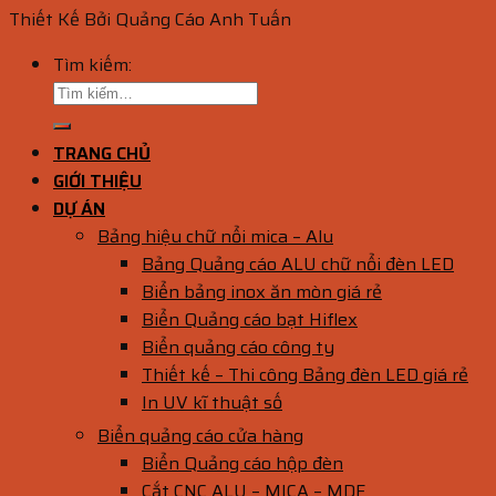
Thiết Kế Bởi Quảng Cáo Anh Tuấn
Tìm kiếm:
TRANG CHỦ
GIỚI THIỆU
DỰ ÁN
Bảng hiệu chữ nổi mica – Alu
Bảng Quảng cáo ALU chữ nổi đèn LED
Biển bảng inox ăn mòn giá rẻ
Biển Quảng cáo bạt Hiflex
Biển quảng cáo công ty
Thiết kế – Thi công Bảng đèn LED giá rẻ
In UV kĩ thuật số
Biển quảng cáo cửa hàng
Biển Quảng cáo hộp đèn
Cắt CNC ALU – MICA – MDF