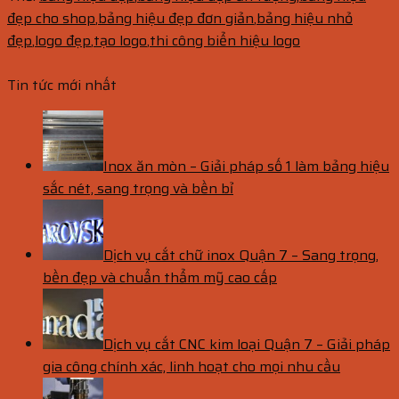
đẹp cho shop
,
bảng hiệu đẹp đơn giản
,
bảng hiệu nhỏ
đẹp
,
logo đẹp
,
tạo logo
,
thi công biển hiệu logo
Tin tức mới nhất
Inox ăn mòn – Giải pháp số 1 làm bảng hiệu
sắc nét, sang trọng và bền bỉ
Dịch vụ cắt chữ inox Quận 7 – Sang trọng,
bền đẹp và chuẩn thẩm mỹ cao cấp
Dịch vụ cắt CNC kim loại Quận 7 – Giải pháp
gia công chính xác, linh hoạt cho mọi nhu cầu