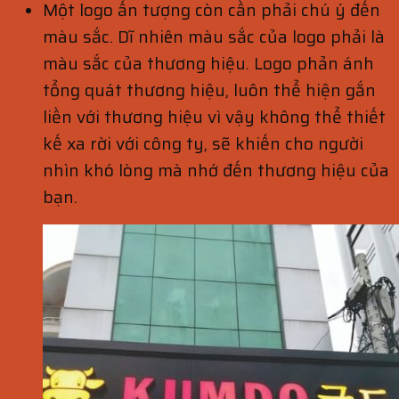
Một logo ấn tượng còn cần phải chú ý đến
màu sắc. Dĩ nhiên màu sắc của logo phải là
màu sắc của thương hiệu. Logo phản ánh
tổng quát thương hiệu, luôn thể hiện gắn
liền với thương hiệu vì vậy không thể thiết
kế xa rời với công ty, sẽ khiến cho người
nhìn khó lòng mà nhớ đến thương hiệu của
bạn.