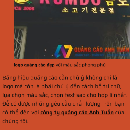
logo quảng cáo đẹp
với m
àu sắc phong phú
Bảng hiệu quảng cáo cần chú ý không chỉ là
logo mà còn là phải chú ý đến cách bố trí chữ,
lựa chọn màu sắc, chọn text sao cho hợp lí nhất.
Để có được những yêu cầu chất lượng trên bạn
có thể đến với
công ty quảng cáo Anh Tuấn
của
chúng tôi.