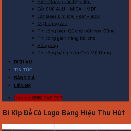
Biển Quảng cáo hộp đèn
Cắt CNC ALU – MICA – MDF
Cắt laser kim loại – sắt – inox
Mặt dựng Alu
Thi công biển QC chữ nổi inox-Đồng
Thi công gian hàng hội chợ
Bảng vẫy
Thi công bảng hiệu Phú Mỹ Hưng
DỊCH VỤ
TIN TỨC
BẢNG GIÁ
LIÊN HỆ
Hotline: 0961 345 997
Bí Kíp Để Có Logo Bảng Hiệu Thu Hút