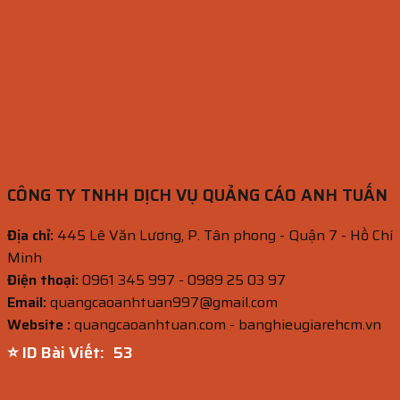
CÔNG TY TNHH DỊCH VỤ QUẢNG CÁO ANH TUẤN
Địa chỉ:
445 Lê Văn Lương, P. Tân phong - Quận 7 - Hồ Chí
Minh
Điện thoại:
0961 345 997 - 0989 25 03 97
Email:
quangcaoanhtuan997@gmail.com
Website :
quangcaoanhtuan.com - banghieugiarehcm.vn
⭐ ID Bài Viết:
52