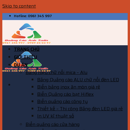
Skip to content
Hotline: 0961 345 997
TRANG CHỦ
GIỚI THIỆU
DỰ ÁN
Bảng hiệu chữ nổi mica – Alu
Bảng Quảng cáo ALU chữ nổi đèn LED
Biển bảng inox ăn mòn giá rẻ
Biển Quảng cáo bạt Hiflex
Biển quảng cáo công ty
Thiết kế – Thi công Bảng đèn LED giá rẻ
In UV kĩ thuật số
Biển quảng cáo cửa hàng