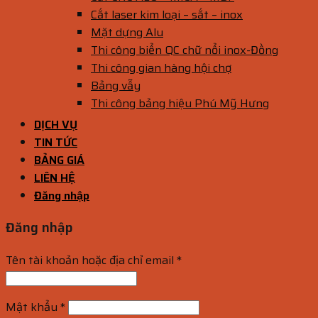
Cắt laser kim loại – sắt – inox
Mặt dựng Alu
Thi công biển QC chữ nổi inox-Đồng
Thi công gian hàng hội chợ
Bảng vẫy
Thi công bảng hiệu Phú Mỹ Hưng
DỊCH VỤ
TIN TỨC
BẢNG GIÁ
LIÊN HỆ
Đăng nhập
Đăng nhập
Tên tài khoản hoặc địa chỉ email
*
Mật khẩu
*