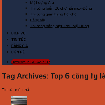
Mặt dựng Alu
Thi công biển QC chữ nổi inox-Đồng
Thi công gian hàng hội chợ
Bảng vẫy
Thi công bảng hiệu Phú Mỹ Hưng
DỊCH VỤ
TIN TỨC
BẢNG GIÁ
LIÊN HỆ
Hotline: 0961 345 997
Tag Archives:
Top 6 công ty l
Tin tức mới nhất