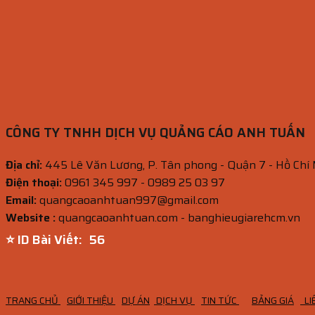
CÔNG TY TNHH DỊCH VỤ QUẢNG CÁO ANH TUẤN
Địa chỉ:
445 Lê Văn Lương, P. Tân phong - Quận 7 - Hồ Chí
Điện thoại:
0961 345 997 - 0989 25 03 97
Email:
quangcaoanhtuan997@gmail.com
Website :
quangcaoanhtuan.com - banghieugiarehcm.vn
⭐ ID Bài Viết:
55
TRANG CHỦ
GIỚI THIỆU
DỰ ÁN
DỊCH VỤ
TIN TỨC
BẢNG GIÁ
LI