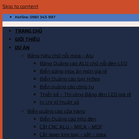
Skip to content
Hotline: 0961 345 997
TRANG CHỦ
GIỚI THIỆU
DỰ ÁN
Bảng hiệu chữ nổi mica – Alu
Bảng Quảng cáo ALU chữ nổi đèn LED
Biển bảng inox ăn mòn giá rẻ
Biển Quảng cáo bạt Hiflex
Biển quảng cáo công ty
Thiết kế – Thi công Bảng đèn LED giá rẻ
In UV kĩ thuật số
Biển quảng cáo cửa hàng
Biển Quảng cáo hộp đèn
Cắt CNC ALU – MICA – MDF
Cắt laser kim loại – sắt – inox