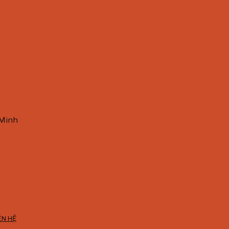
 Minh
ÊN HỆ