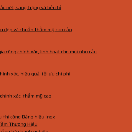
ắc nét, sang trọng và bền bỉ
bền đẹp và chuẩn thẩm mỹ cao cấp
gia công chính xác, linh hoạt cho mọi nhu cầu
hính xác, hiệu quả, tối ưu chi phí
g chính xác, thẩm mỹ cao
vụ thi công Bảng hiệu Inox
 Tầm Thương Hiệu
quảng bá doanh nghiệp