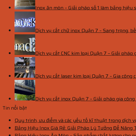
Inox ăn mòn – Giải pháp số 1 làm bảng hiệu s
Dịch vụ cắt chữ inox Quận 7 – Sang trọng, 
Dịch vụ cắt CNC kim loại Quận 7 – Giải pháp 
Dịch vụ cắt laser kim loại Quận 7 – Gia công c
Dịch vụ cắt inox Quận 7 – Giải pháp gia côn
Tin nổi bật
Quy trình, ưu điểm và các yếu tố kĩ thuật trong dịch 
Bảng Hiệu Inox Giá Rẻ: Giải Pháp Lý Tưởng Để Nâng
Bảng Hiệu Inox Ăn Mòn – Sản phẩm chất lượng cho 