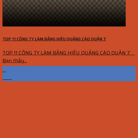
TOP 11 CÔNG TY LÀM BẢNG HIỆU QUẢNG CÁO QUẬN 7
TOP 11 CÔNG TY LÀM BẢNG HIỆU QUẢNG CÁO QUẬN 7
Bạn thấy...
11
Th9