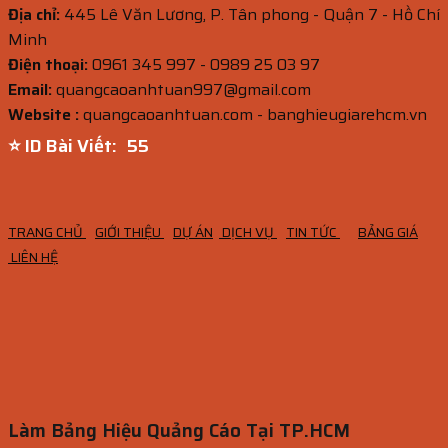
Địa chỉ:
445 Lê Văn Lương, P. Tân phong - Quận 7 - Hồ Chí
Minh
Điện thoại:
0961 345 997 - 0989 25 03 97
Email:
quangcaoanhtuan997@gmail.com
Website :
quangcaoanhtuan.com - banghieugiarehcm.vn
⭐ ID Bài Viết:
54
TRANG CHỦ
GIỚI THIỆU
DỰ ÁN
DỊCH VỤ
TIN TỨC
BẢNG GIÁ
LIÊN HỆ
Làm Bảng Hiệu Quảng Cáo Tại TP.HCM