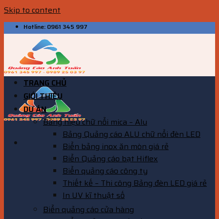
Skip to content
Hotline: 0961 345 997
TRANG CHỦ
GIỚI THIỆU
DỰ ÁN
Bảng hiệu chữ nổi mica – Alu
Bảng Quảng cáo ALU chữ nổi đèn LED
Biển bảng inox ăn mòn giá rẻ
Biển Quảng cáo bạt Hiflex
Biển quảng cáo công ty
Thiết kế – Thi công Bảng đèn LED giá rẻ
In UV kĩ thuật số
Biển quảng cáo cửa hàng