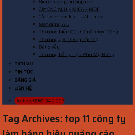
Biển Quảng cáo hộp đèn
Cắt CNC ALU – MICA – MDF
Cắt laser kim loại – sắt – inox
Mặt dựng Alu
Thi công biển QC chữ nổi inox-Đồng
Thi công gian hàng hội chợ
Bảng vẫy
Thi công bảng hiệu Phú Mỹ Hưng
DỊCH VỤ
TIN TỨC
BẢNG GIÁ
LIÊN HỆ
Hotline: 0961 345 997
Tag Archives:
top 11 công ty
làm bảng hiệu quảng cáo