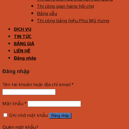
Thi công gian hàng hội chợ
Bảng vẫy
Thi công bảng hiệu Phú Mỹ Hưng
DỊCH VỤ
TIN TỨC
BẢNG GIÁ
LIÊN HỆ
Đăng nhập
Đăng nhập
Tên tài khoản hoặc địa chỉ email
*
Mật khẩu
*
Ghi nhớ mật khẩu
Đăng nhập
Quên mật khẩu?