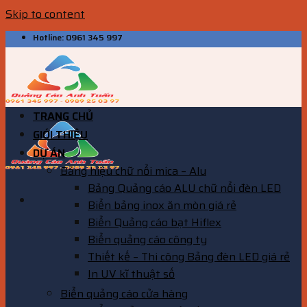
Skip to content
Hotline: 0961 345 997
TRANG CHỦ
GIỚI THIỆU
DỰ ÁN
Bảng hiệu chữ nổi mica – Alu
Bảng Quảng cáo ALU chữ nổi đèn LED
Biển bảng inox ăn mòn giá rẻ
Biển Quảng cáo bạt Hiflex
Biển quảng cáo công ty
Thiết kế – Thi công Bảng đèn LED giá rẻ
In UV kĩ thuật số
Biển quảng cáo cửa hàng