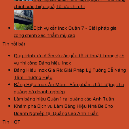
chính xác, hiệu quả, tối ưu chi phí
Dịch vụ cắt inox Quận 7 – Giải pháp gia
công chính xác, thẩm mỹ cao
Tin nổi bật
Quy trình, ưu điểm và các yếu tố kĩ thuật trong dịch
vụ thi công Bảng hiệu Inox
Bảng Hiệu Inox Giá Rẻ: Giải Pháp Lý Tưởng Để Nâng
Tầm Thương Hiệu
Bảng Hiệu Inox Ăn Mòn – Sản phẩm chất lượng cho
quảng bá doanh nghiệp
Làm bảng hiệu Quận 1 tại quảng cáo Anh Tuấn
Khám phá Dịch vụ Làm Bảng Hiệu Nhà Bè Cho
Doanh Nghiệp tại Quảng Cáo Anh Tuấn
Tin HOT