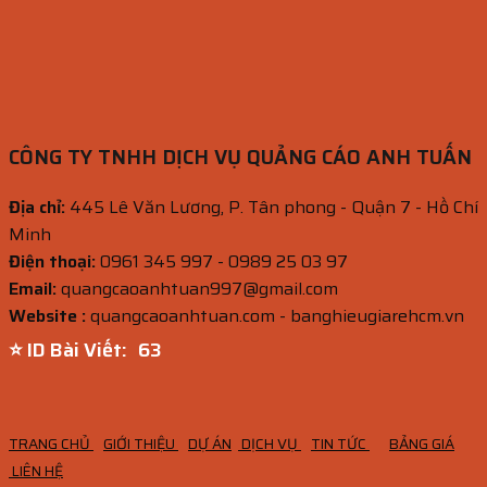
CÔNG TY TNHH DỊCH VỤ QUẢNG CÁO ANH TUẤN
Địa chỉ:
445 Lê Văn Lương, P. Tân phong - Quận 7 - Hồ Chí
Minh
Điện thoại:
0961 345 997 - 0989 25 03 97
Email:
quangcaoanhtuan997@gmail.com
Website :
quangcaoanhtuan.com - banghieugiarehcm.vn
⭐ ID Bài Viết:
62
TRANG CHỦ
GIỚI THIỆU
DỰ ÁN
DỊCH VỤ
TIN TỨC
BẢNG GIÁ
LIÊN HỆ