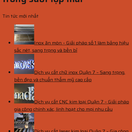
Tin tức mới nhất
Inox ăn mòn – Giải pháp số 1 làm bảng hiệu
sắc nét, sang trọng và bền bỉ
Dịch vụ cắt chữ inox Quận 7 – Sang trọng,
bền đẹp và chuẩn thẩm mỹ cao cấp
Dịch vụ cắt CNC kim loại Quận 7 – Giải pháp
gia công chính xác, linh hoạt cho mọi nhu cầu
Dịch vụ cắt laser kim loại Quận 7 – Gia công