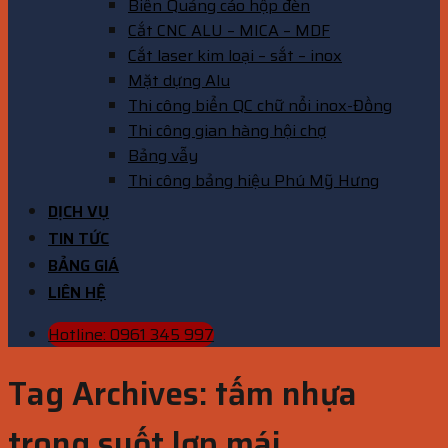
Biển Quảng cáo hộp đèn
Cắt CNC ALU – MICA – MDF
Cắt laser kim loại – sắt – inox
Mặt dựng Alu
Thi công biển QC chữ nổi inox-Đồng
Thi công gian hàng hội chợ
Bảng vẫy
Thi công bảng hiệu Phú Mỹ Hưng
DỊCH VỤ
TIN TỨC
BẢNG GIÁ
LIÊN HỆ
Hotline: 0961 345 997
Tag Archives:
tấm nhựa
trong suốt lợp mái