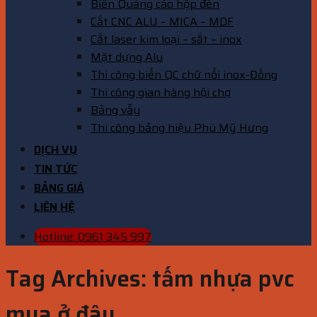
Biển Quảng cáo hộp đèn
Cắt CNC ALU – MICA – MDF
Cắt laser kim loại – sắt – inox
Mặt dựng Alu
Thi công biển QC chữ nổi inox-Đồng
Thi công gian hàng hội chợ
Bảng vẫy
Thi công bảng hiệu Phú Mỹ Hưng
DỊCH VỤ
TIN TỨC
BẢNG GIÁ
LIÊN HỆ
Hotline: 0961 345 997
Tag Archives:
tấm nhựa pvc
mua ở đâu