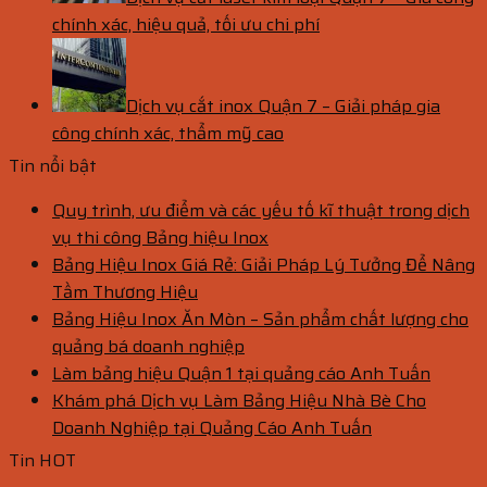
chính xác, hiệu quả, tối ưu chi phí
Dịch vụ cắt inox Quận 7 – Giải pháp gia
công chính xác, thẩm mỹ cao
Tin nổi bật
Quy trình, ưu điểm và các yếu tố kĩ thuật trong dịch
vụ thi công Bảng hiệu Inox
Bảng Hiệu Inox Giá Rẻ: Giải Pháp Lý Tưởng Để Nâng
Tầm Thương Hiệu
Bảng Hiệu Inox Ăn Mòn – Sản phẩm chất lượng cho
quảng bá doanh nghiệp
Làm bảng hiệu Quận 1 tại quảng cáo Anh Tuấn
Khám phá Dịch vụ Làm Bảng Hiệu Nhà Bè Cho
Doanh Nghiệp tại Quảng Cáo Anh Tuấn
Tin HOT