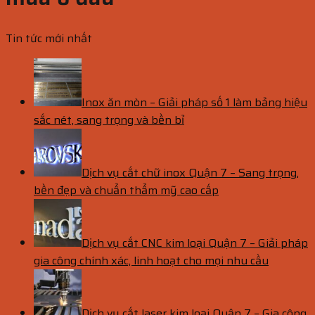
Tin tức mới nhất
Inox ăn mòn – Giải pháp số 1 làm bảng hiệu
sắc nét, sang trọng và bền bỉ
Dịch vụ cắt chữ inox Quận 7 – Sang trọng,
bền đẹp và chuẩn thẩm mỹ cao cấp
Dịch vụ cắt CNC kim loại Quận 7 – Giải pháp
gia công chính xác, linh hoạt cho mọi nhu cầu
Dịch vụ cắt laser kim loại Quận 7 – Gia công