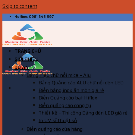
Skip to content
Hotline: 0961 345 997
TRANG CHỦ
GIỚI THIỆU
DỰ ÁN
Bảng hiệu chữ nổi mica – Alu
Bảng Quảng cáo ALU chữ nổi đèn LED
Biển bảng inox ăn mòn giá rẻ
Biển Quảng cáo bạt Hiflex
Biển quảng cáo công ty
Thiết kế – Thi công Bảng đèn LED giá rẻ
In UV kĩ thuật số
Biển quảng cáo cửa hàng