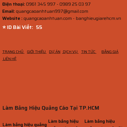
Điện thoại:
0961 345 997 - 0989 25 03 97
Email:
quangcaoanhtuan997@gmail.com
Website :
quangcaoanhtuan.com - banghieugiarehcm.vn
⭐ ID Bài Viết:
54
TRANG CHỦ
GIỚI THIỆU
DỰ ÁN
DỊCH VỤ
TIN TỨC
BẢNG GIÁ
LIÊN HỆ
Làm Bảng Hiệu Quảng Cáo Tại TP.HCM
Làm bảng hiệu
Làm bảng hiệu
Làm bảng hiệu quảng