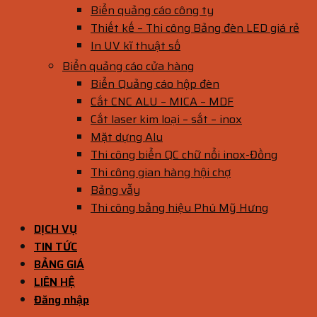
Biển quảng cáo công ty
Thiết kế – Thi công Bảng đèn LED giá rẻ
In UV kĩ thuật số
Biển quảng cáo cửa hàng
Biển Quảng cáo hộp đèn
Cắt CNC ALU – MICA – MDF
Cắt laser kim loại – sắt – inox
Mặt dựng Alu
Thi công biển QC chữ nổi inox-Đồng
Thi công gian hàng hội chợ
Bảng vẫy
Thi công bảng hiệu Phú Mỹ Hưng
DỊCH VỤ
TIN TỨC
BẢNG GIÁ
LIÊN HỆ
Đăng nhập