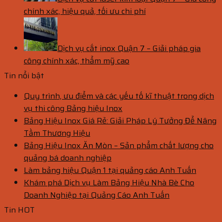
chính xác, hiệu quả, tối ưu chi phí
Dịch vụ cắt inox Quận 7 – Giải pháp gia
công chính xác, thẩm mỹ cao
Tin nổi bật
Quy trình, ưu điểm và các yếu tố kĩ thuật trong dịch
vụ thi công Bảng hiệu Inox
Bảng Hiệu Inox Giá Rẻ: Giải Pháp Lý Tưởng Để Nâng
Tầm Thương Hiệu
Bảng Hiệu Inox Ăn Mòn – Sản phẩm chất lượng cho
quảng bá doanh nghiệp
Làm bảng hiệu Quận 1 tại quảng cáo Anh Tuấn
Khám phá Dịch vụ Làm Bảng Hiệu Nhà Bè Cho
Doanh Nghiệp tại Quảng Cáo Anh Tuấn
Tin HOT