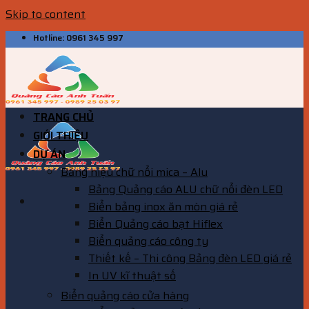
Skip to content
Hotline: 0961 345 997
TRANG CHỦ
GIỚI THIỆU
DỰ ÁN
Bảng hiệu chữ nổi mica – Alu
Bảng Quảng cáo ALU chữ nổi đèn LED
Biển bảng inox ăn mòn giá rẻ
Biển Quảng cáo bạt Hiflex
Biển quảng cáo công ty
Thiết kế – Thi công Bảng đèn LED giá rẻ
In UV kĩ thuật số
Biển quảng cáo cửa hàng