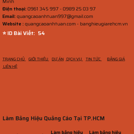
Minh
Điện thoại:
0961 345 997 - 0989 25 03 97
Email:
quangcaoanhtuan997@gmail.com
Website :
quangcaoanhtuan.com - banghieugiarehcm.vn
⭐ ID Bài Viết:
52
TRANG CHỦ
GIỚI THIỆU
DỰ ÁN
DỊCH VỤ
TIN TỨC
BẢNG GIÁ
LIÊN HỆ
Làm Bảng Hiệu Quảng Cáo Tại TP.HCM
Làm bảng hiệu
Làm bảng hiệu