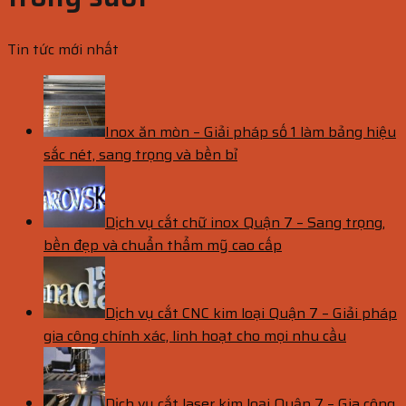
Tin tức mới nhất
Inox ăn mòn – Giải pháp số 1 làm bảng hiệu
sắc nét, sang trọng và bền bỉ
Dịch vụ cắt chữ inox Quận 7 – Sang trọng,
bền đẹp và chuẩn thẩm mỹ cao cấp
Dịch vụ cắt CNC kim loại Quận 7 – Giải pháp
gia công chính xác, linh hoạt cho mọi nhu cầu
Dịch vụ cắt laser kim loại Quận 7 – Gia công