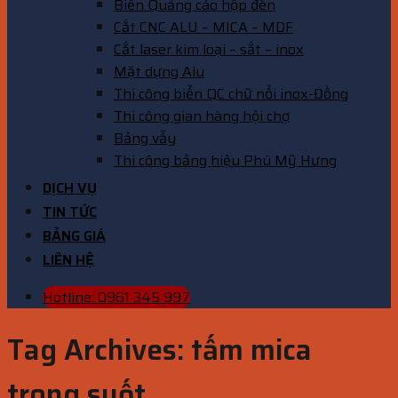
Biển Quảng cáo hộp đèn
Cắt CNC ALU – MICA – MDF
Cắt laser kim loại – sắt – inox
Mặt dựng Alu
Thi công biển QC chữ nổi inox-Đồng
Thi công gian hàng hội chợ
Bảng vẫy
Thi công bảng hiệu Phú Mỹ Hưng
DỊCH VỤ
TIN TỨC
BẢNG GIÁ
LIÊN HỆ
Hotline: 0961 345 997
Tag Archives:
tấm mica
trong suốt