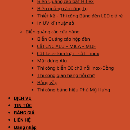
Biển Quảng cáo bạt Hiflex
Biển quảng cáo công ty
Thiết kế – Thi công Bảng đèn LED giá rẻ
In UV kĩ thuật số
Biển quảng cáo cửa hàng
Biển Quảng cáo hộp đèn
Cắt CNC ALU – MICA – MDF
Cắt laser kim loại – sắt – inox
Mặt dựng Alu
Thi công biển QC chữ nổi inox-Đồng
Thi công gian hàng hội chợ
Bảng vẫy
Thi công bảng hiệu Phú Mỹ Hưng
DỊCH VỤ
TIN TỨC
BẢNG GIÁ
LIÊN HỆ
Đăng nhập