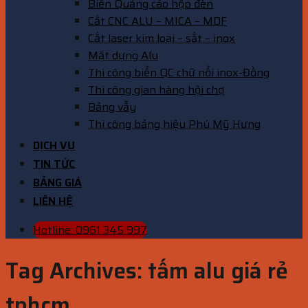
Biển Quảng cáo hộp đèn
Cắt CNC ALU – MICA – MDF
Cắt laser kim loại – sắt – inox
Mặt dựng Alu
Thi công biển QC chữ nổi inox-Đồng
Thi công gian hàng hội chợ
Bảng vẫy
Thi công bảng hiệu Phú Mỹ Hưng
DỊCH VỤ
TIN TỨC
BẢNG GIÁ
LIÊN HỆ
Hotline: 0961 345 997
Tag Archives:
tấm alu giá rẻ
tphcm