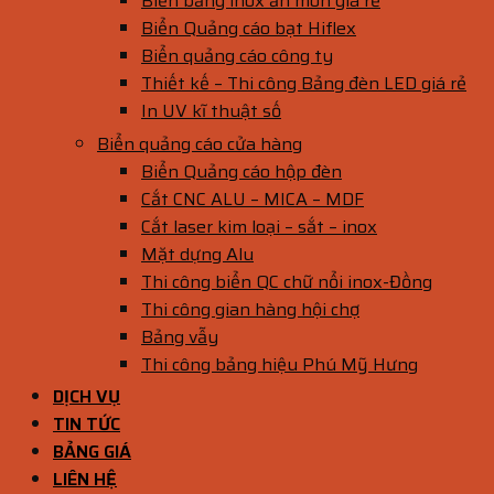
Biển bảng inox ăn mòn giá rẻ
Biển Quảng cáo bạt Hiflex
Biển quảng cáo công ty
Thiết kế – Thi công Bảng đèn LED giá rẻ
In UV kĩ thuật số
Biển quảng cáo cửa hàng
Biển Quảng cáo hộp đèn
Cắt CNC ALU – MICA – MDF
Cắt laser kim loại – sắt – inox
Mặt dựng Alu
Thi công biển QC chữ nổi inox-Đồng
Thi công gian hàng hội chợ
Bảng vẫy
Thi công bảng hiệu Phú Mỹ Hưng
DỊCH VỤ
TIN TỨC
BẢNG GIÁ
LIÊN HỆ