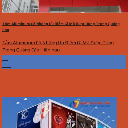
Tấm Aluminum Có Những Ưu Điểm Gì Mà Được Dùng Trong Quảng
Cáo
Tấm Aluminum Có Những Ưu Điểm Gì Mà Được Dùng
Trong Quảng Cáo Hiện nay...
09
Th6