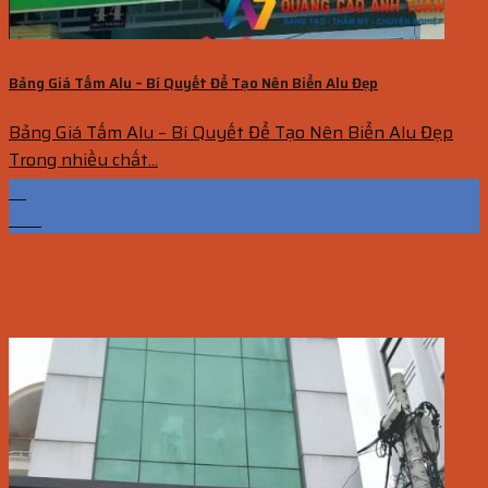
Bảng Giá Tấm Alu – Bí Quyết Để Tạo Nên Biển Alu Đẹp
Bảng Giá Tấm Alu – Bí Quyết Để Tạo Nên Biển Alu Đẹp
Trong nhiều chất...
10
Th7