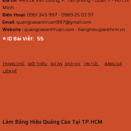
Địa chỉ:
445 Lê Văn Lương, P. Tân phong - Quận 7 - Hồ Chí
Minh
Điện thoại:
0961 345 997 - 0989 25 03 97
Email:
quangcaoanhtuan997@gmail.com
Website :
quangcaoanhtuan.com - banghieugiarehcm.vn
⭐ ID Bài Viết:
53
TRANG CHỦ
GIỚI THIỆU
DỰ ÁN
DỊCH VỤ
TIN TỨC
BẢNG GIÁ
LIÊN HỆ
Làm Bảng Hiệu Quảng Cáo Tại TP.HCM