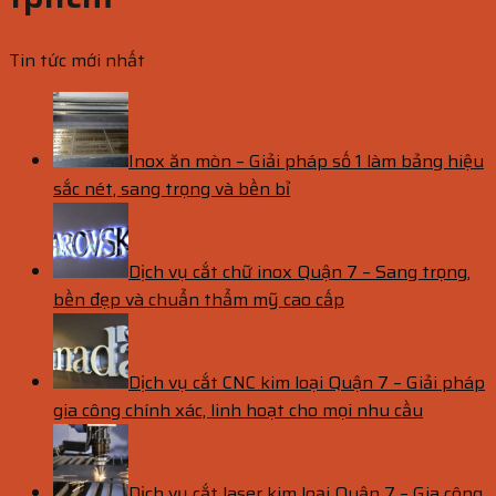
Tin tức mới nhất
Inox ăn mòn – Giải pháp số 1 làm bảng hiệu
sắc nét, sang trọng và bền bỉ
Dịch vụ cắt chữ inox Quận 7 – Sang trọng,
bền đẹp và chuẩn thẩm mỹ cao cấp
Dịch vụ cắt CNC kim loại Quận 7 – Giải pháp
gia công chính xác, linh hoạt cho mọi nhu cầu
Dịch vụ cắt laser kim loại Quận 7 – Gia công