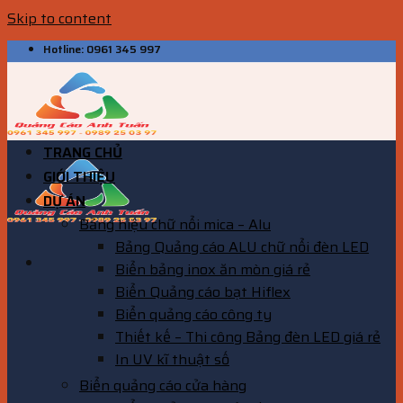
Skip to content
Hotline: 0961 345 997
TRANG CHỦ
GIỚI THIỆU
DỰ ÁN
Bảng hiệu chữ nổi mica – Alu
Bảng Quảng cáo ALU chữ nổi đèn LED
Biển bảng inox ăn mòn giá rẻ
Biển Quảng cáo bạt Hiflex
Biển quảng cáo công ty
Thiết kế – Thi công Bảng đèn LED giá rẻ
In UV kĩ thuật số
Biển quảng cáo cửa hàng