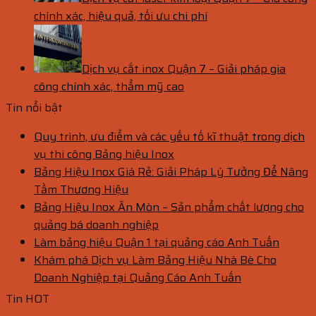
chính xác, hiệu quả, tối ưu chi phí
Dịch vụ cắt inox Quận 7 – Giải pháp gia
công chính xác, thẩm mỹ cao
Tin nổi bật
Quy trình, ưu điểm và các yếu tố kĩ thuật trong dịch
vụ thi công Bảng hiệu Inox
Bảng Hiệu Inox Giá Rẻ: Giải Pháp Lý Tưởng Để Nâng
Tầm Thương Hiệu
Bảng Hiệu Inox Ăn Mòn – Sản phẩm chất lượng cho
quảng bá doanh nghiệp
Làm bảng hiệu Quận 1 tại quảng cáo Anh Tuấn
Khám phá Dịch vụ Làm Bảng Hiệu Nhà Bè Cho
Doanh Nghiệp tại Quảng Cáo Anh Tuấn
Tin HOT