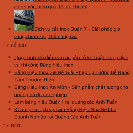
chính xác, hiệu quả, tối ưu chi phí
Dịch vụ cắt inox Quận 7 – Giải pháp gia
công chính xác, thẩm mỹ cao
Tin nổi bật
Quy trình, ưu điểm và các yếu tố kĩ thuật trong dịch
vụ thi công Bảng hiệu Inox
Bảng Hiệu Inox Giá Rẻ: Giải Pháp Lý Tưởng Để Nâng
Tầm Thương Hiệu
Bảng Hiệu Inox Ăn Mòn – Sản phẩm chất lượng cho
quảng bá doanh nghiệp
Làm bảng hiệu Quận 1 tại quảng cáo Anh Tuấn
Khám phá Dịch vụ Làm Bảng Hiệu Nhà Bè Cho
Doanh Nghiệp tại Quảng Cáo Anh Tuấn
Tin HOT