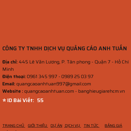
CÔNG TY TNHH DỊCH VỤ QUẢNG CÁO ANH TUẤN
Địa chỉ:
445 Lê Văn Lương, P. Tân phong - Quận 7 - Hồ Chí
Minh
Điện thoại:
0961 345 997 - 0989 25 03 97
Email:
quangcaoanhtuan997@gmail.com
Website :
quangcaoanhtuan.com - banghieugiarehcm.vn
⭐ ID Bài Viết:
54
TRANG CHỦ
GIỚI THIỆU
DỰ ÁN
DỊCH VỤ
TIN TỨC
BẢNG GIÁ