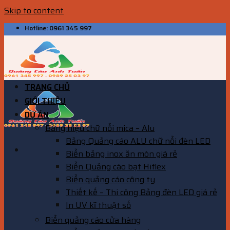
Skip to content
Hotline: 0961 345 997
TRANG CHỦ
GIỚI THIỆU
DỰ ÁN
Bảng hiệu chữ nổi mica – Alu
Bảng Quảng cáo ALU chữ nổi đèn LED
Biển bảng inox ăn mòn giá rẻ
Biển Quảng cáo bạt Hiflex
Biển quảng cáo công ty
Thiết kế – Thi công Bảng đèn LED giá rẻ
In UV kĩ thuật số
Biển quảng cáo cửa hàng