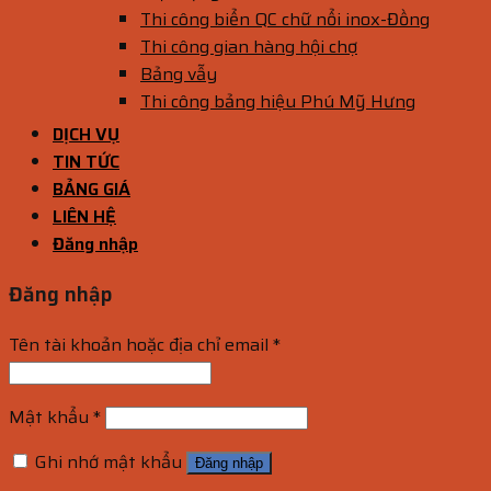
Thi công biển QC chữ nổi inox-Đồng
Thi công gian hàng hội chợ
Bảng vẫy
Thi công bảng hiệu Phú Mỹ Hưng
DỊCH VỤ
TIN TỨC
BẢNG GIÁ
LIÊN HỆ
Đăng nhập
Đăng nhập
Tên tài khoản hoặc địa chỉ email
*
Mật khẩu
*
Ghi nhớ mật khẩu
Đăng nhập