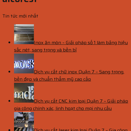
Tin tức mới nhất
Inox ăn mòn – Giải pháp số 1 làm bảng hiệu
sắc nét, sang trọng và bền bỉ
Dịch vụ cắt chữ inox Quận 7 – Sang trọng,
bền đẹp và chuẩn thẩm mỹ cao cấp
Dịch vụ cắt CNC kim loại Quận 7 – Giải pháp
gia công chính xác, linh hoạt cho mọi nhu cầu
Dịch vụ cắt laser kim loại Quận 7 – Gia công