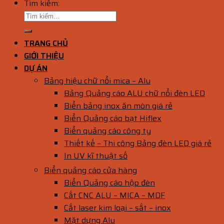
Tìm kiếm:
TRANG CHỦ
GIỚI THIỆU
DỰ ÁN
Bảng hiệu chữ nổi mica – Alu
Bảng Quảng cáo ALU chữ nổi đèn LED
Biển bảng inox ăn mòn giá rẻ
Biển Quảng cáo bạt Hiflex
Biển quảng cáo công ty
Thiết kế – Thi công Bảng đèn LED giá rẻ
In UV kĩ thuật số
Biển quảng cáo cửa hàng
Biển Quảng cáo hộp đèn
Cắt CNC ALU – MICA – MDF
Cắt laser kim loại – sắt – inox
Mặt dựng Alu