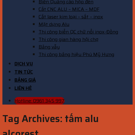
Biển Quảng cáo hộp đèn
Cắt CNC ALU – MICA – MDF
Cắt laser kim loại – sắt – inox
Mặt dựng Alu
Thi công biển QC chữ nổi inox-Đồng
Thi công gian hàng hội chợ
Bảng vẫy
Thi công bảng hiệu Phú Mỹ Hưng
DỊCH VỤ
TIN TỨC
BẢNG GIÁ
LIÊN HỆ
Hotline: 0961 345 997
Tag Archives:
tấm alu
alcorest