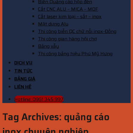
Biển Quảng cáo hộp đèn
Cắt CNC ALU – MICA – MDF
Cắt laser kim loại – sắt – inox
Mặt dựng Alu
Thi công biển QC chữ nổi inox-Đồng
Thi công gian hàng hội chợ
Bảng vẫy
Thi công bảng hiệu Phú Mỹ Hưng
DỊCH VỤ
TIN TỨC
BẢNG GIÁ
LIÊN HỆ
Hotline: 0961 345 997
Tag Archives:
quảng cáo
inox chuyên nghiệp