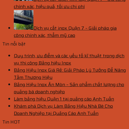
chính xác, hiệu quả, tối ưu chi phí
Dịch vụ cắt inox Quận 7 – Giải pháp gia
công chính xác, thẩm mỹ cao
Tin nổi bật
Quy trình, ưu điểm và các yếu tố kĩ thuật trong dịch
vụ thi công Bảng hiệu Inox
Bảng Hiệu Inox Giá Rẻ: Giải Pháp Lý Tưởng Để Nâng
Tầm Thương Hiệu
Bảng Hiệu Inox Ăn Mòn – Sản phẩm chất lượng cho
quảng bá doanh nghiệp
Làm bảng hiệu Quận 1 tại quảng cáo Anh Tuấn
Khám phá Dịch vụ Làm Bảng Hiệu Nhà Bè Cho
Doanh Nghiệp tại Quảng Cáo Anh Tuấn
Tin HOT