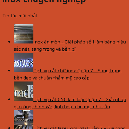
Tin tức mới nhất
Inox ăn mòn – Giải pháp số 1 làm bảng hiệu
sắc nét, sang trọng và bền bỉ
Dịch vụ cắt chữ inox Quận 7 – Sang trọng,
bền đẹp và chuẩn thẩm mỹ cao cấp
Dịch vụ cắt CNC kim loại Quận 7 – Giải pháp
gia công chính xác, linh hoạt cho mọi nhu cầu
Dịch vụ cắt laser kim loại Quận 7 – Gia công