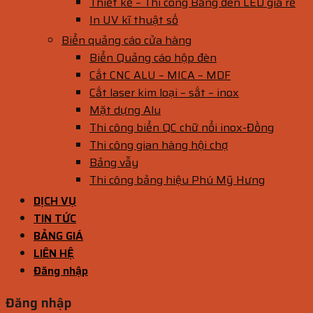
Thiết kế – Thi công Bảng đèn LED giá rẻ
In UV kĩ thuật số
Biển quảng cáo cửa hàng
Biển Quảng cáo hộp đèn
Cắt CNC ALU – MICA – MDF
Cắt laser kim loại – sắt – inox
Mặt dựng Alu
Thi công biển QC chữ nổi inox-Đồng
Thi công gian hàng hội chợ
Bảng vẫy
Thi công bảng hiệu Phú Mỹ Hưng
DỊCH VỤ
TIN TỨC
BẢNG GIÁ
LIÊN HỆ
Đăng nhập
Đăng nhập