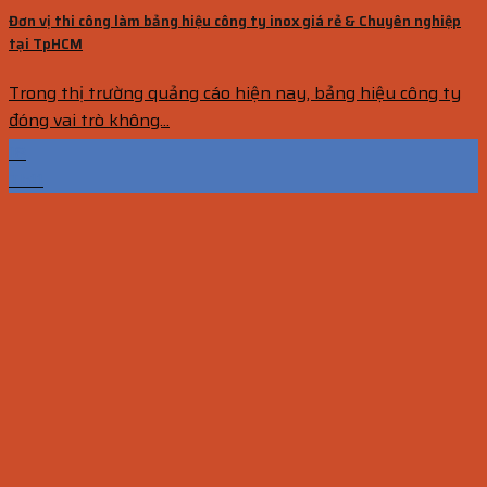
Đơn vị thi công làm bảng hiệu công ty inox giá rẻ & Chuyên nghiệp
tại TpHCM
Trong thị trường quảng cáo hiện nay, bảng hiệu công ty
đóng vai trò không...
18
Th11