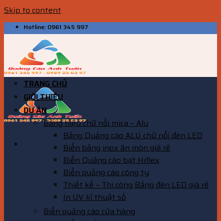
Skip to content
Hotline: 0961 345 997
TRANG CHỦ
GIỚI THIỆU
DỰ ÁN
Bảng hiệu chữ nổi mica – Alu
Bảng Quảng cáo ALU chữ nổi đèn LED
Biển bảng inox ăn mòn giá rẻ
Biển Quảng cáo bạt Hiflex
Biển quảng cáo công ty
Thiết kế – Thi công Bảng đèn LED giá rẻ
In UV kĩ thuật số
Biển quảng cáo cửa hàng