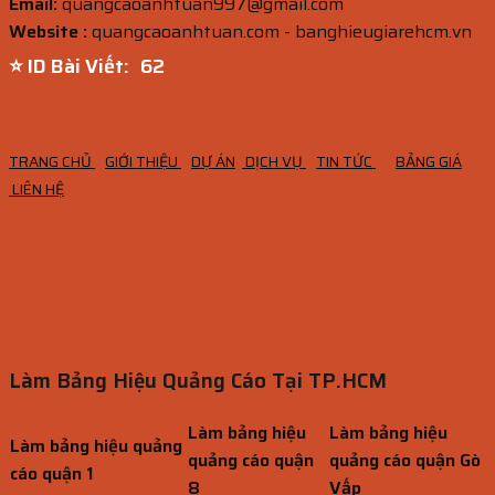
Email:
quangcaoanhtuan997@gmail.com
Website :
quangcaoanhtuan.com - banghieugiarehcm.vn
⭐ ID Bài Viết:
61
TRANG CHỦ
GIỚI THIỆU
DỰ ÁN
DỊCH VỤ
TIN TỨC
BẢNG GIÁ
LIÊN HỆ
Làm Bảng Hiệu Quảng Cáo Tại TP.HCM
Làm bảng hiệu
Làm bảng hiệu
Làm bảng hiệu quảng
quảng cáo quận
quảng cáo quận Gò
cáo quận 1
8
Vấp