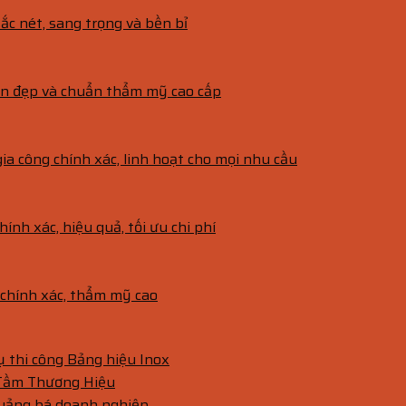
ắc nét, sang trọng và bền bỉ
bền đẹp và chuẩn thẩm mỹ cao cấp
gia công chính xác, linh hoạt cho mọi nhu cầu
hính xác, hiệu quả, tối ưu chi phí
g chính xác, thẩm mỹ cao
vụ thi công Bảng hiệu Inox
 Tầm Thương Hiệu
quảng bá doanh nghiệp