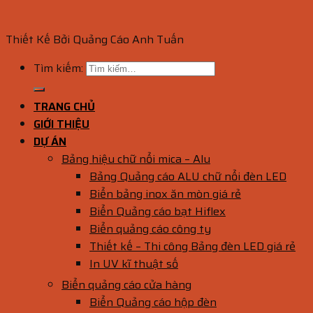
Thiết Kế Bởi Quảng Cáo Anh Tuấn
Tìm kiếm:
TRANG CHỦ
GIỚI THIỆU
DỰ ÁN
Bảng hiệu chữ nổi mica – Alu
Bảng Quảng cáo ALU chữ nổi đèn LED
Biển bảng inox ăn mòn giá rẻ
Biển Quảng cáo bạt Hiflex
Biển quảng cáo công ty
Thiết kế – Thi công Bảng đèn LED giá rẻ
In UV kĩ thuật số
Biển quảng cáo cửa hàng
Biển Quảng cáo hộp đèn