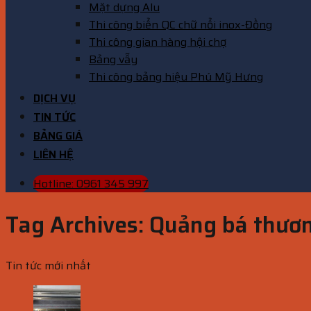
Mặt dựng Alu
Thi công biển QC chữ nổi inox-Đồng
Thi công gian hàng hội chợ
Bảng vẫy
Thi công bảng hiệu Phú Mỹ Hưng
DỊCH VỤ
TIN TỨC
BẢNG GIÁ
LIÊN HỆ
Hotline: 0961 345 997
Tag Archives:
Quảng bá thươn
Tin tức mới nhất