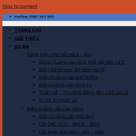
Skip to content
Hotline: 0961 345 997
TRANG CHỦ
GIỚI THIỆU
DỰ ÁN
Bảng hiệu chữ nổi mica – Alu
Bảng Quảng cáo ALU chữ nổi đèn LED
Biển bảng inox ăn mòn giá rẻ
Biển Quảng cáo bạt Hiflex
Biển quảng cáo công ty
Thiết kế – Thi công Bảng đèn LED giá rẻ
In UV kĩ thuật số
Biển quảng cáo cửa hàng
Biển Quảng cáo hộp đèn
Cắt CNC ALU – MICA – MDF
Cắt laser kim loại – sắt – inox