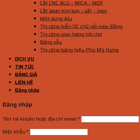
Cắt CNC ALU – MICA – MDF
Cắt laser kim loại – sắt – inox
Mặt dựng Alu
Thi công biển QC chữ nổi inox-Đồng
Thi công gian hàng hội chợ
Bảng vẫy
Thi công bảng hiệu Phú Mỹ Hưng
DỊCH VỤ
TIN TỨC
BẢNG GIÁ
LIÊN HỆ
Đăng nhập
Đăng nhập
Tên tài khoản hoặc địa chỉ email
*
Mật khẩu
*