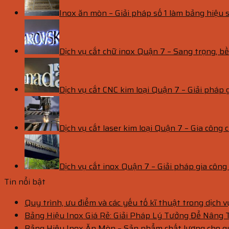
Inox ăn mòn – Giải pháp số 1 làm bảng hiệu s
Dịch vụ cắt chữ inox Quận 7 – Sang trọng, 
Dịch vụ cắt CNC kim loại Quận 7 – Giải pháp 
Dịch vụ cắt laser kim loại Quận 7 – Gia công c
Dịch vụ cắt inox Quận 7 – Giải pháp gia côn
Tin nổi bật
Quy trình, ưu điểm và các yếu tố kĩ thuật trong dịch 
Bảng Hiệu Inox Giá Rẻ: Giải Pháp Lý Tưởng Để Nâng
Bảng Hiệu Inox Ăn Mòn – Sản phẩm chất lượng cho 