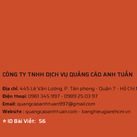
CÔNG TY TNHH DỊCH VỤ QUẢNG CÁO ANH TUẤN
Địa chỉ:
445 Lê Văn Lương, P. Tân phong - Quận 7 - Hồ Chí
Điện thoại:
0961 345 997 - 0989 25 03 97
Email:
quangcaoanhtuan997@gmail.com
Website :
quangcaoanhtuan.com - banghieugiarehcm.vn
⭐ ID Bài Viết:
55