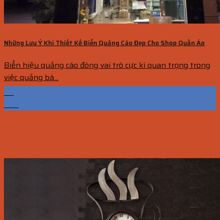
Những Lưu Ý Khi Thiết Kế Biển Quảng Cáo Đẹp Cho Shop Quần Áo
Biển hiệu quảng cáo đóng vai trò cực kì quan trọng trong
việc quảng bá...
07
Th5