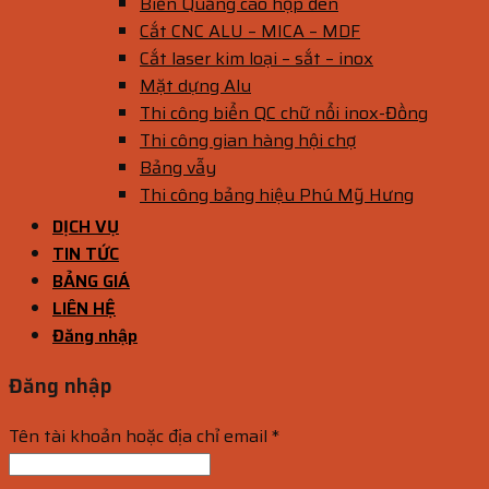
Biển Quảng cáo hộp đèn
Cắt CNC ALU – MICA – MDF
Cắt laser kim loại – sắt – inox
Mặt dựng Alu
Thi công biển QC chữ nổi inox-Đồng
Thi công gian hàng hội chợ
Bảng vẫy
Thi công bảng hiệu Phú Mỹ Hưng
DỊCH VỤ
TIN TỨC
BẢNG GIÁ
LIÊN HỆ
Đăng nhập
Đăng nhập
Tên tài khoản hoặc địa chỉ email
*