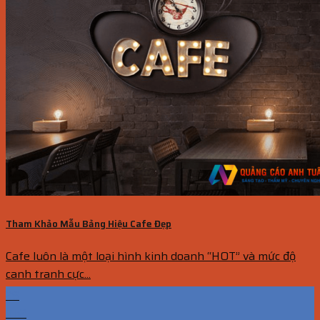
Tham Khảo Mẫu Bảng Hiệu Cafe Đẹp
Cafe luôn là một loại hình kinh doanh “HOT” và mức độ
canh tranh cực...
29
Th2