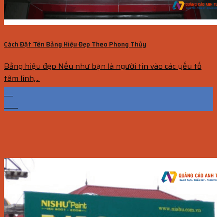
Cách Đặt Tên Bảng Hiệu Đẹp Theo Phong Thủy
Bảng hiệu đẹp Nếu như bạn là người tin vào các yếu tố
tâm linh,...
25
Th2