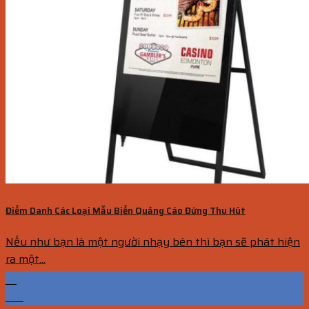
Điểm Danh Các Loại Mẫu Biển Quảng Cáo Đứng Thu Hút
Nếu như bạn là một người nhạy bén thì bạn sẽ phát hiện
ra một...
15
Th1