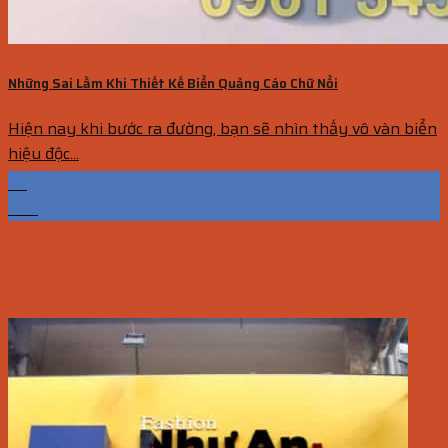
Những Sai Lầm Khi Thiết Kế Biển Quảng Cáo Chữ Nổi
Hiện nay khi bước ra đường, bạn sẽ nhìn thấy vô vàn biển
hiệu độc...
02
Th6