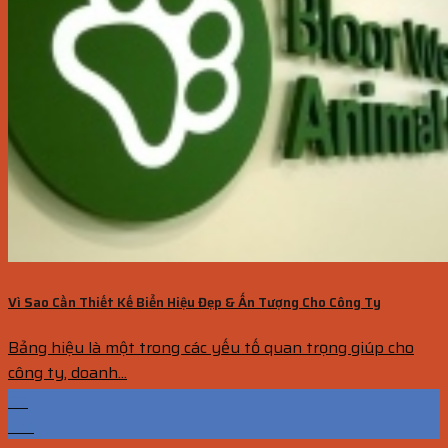
Vì Sao Cần Thiết Kế Biển Hiệu Đẹp & Ấn Tượng Cho Công Ty
Bảng hiệu là một trong các yếu tố quan trọng giúp cho
công ty, doanh...
07
Th1