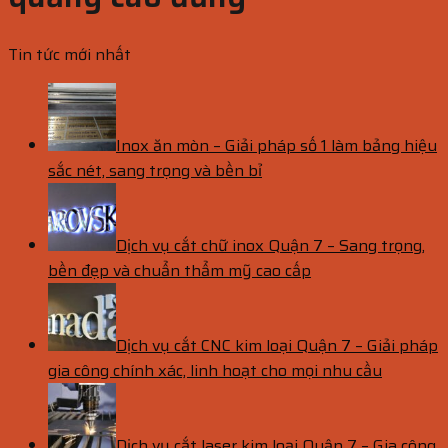
Tin tức mới nhất
Inox ăn mòn – Giải pháp số 1 làm bảng hiệu
sắc nét, sang trọng và bền bỉ
Dịch vụ cắt chữ inox Quận 7 – Sang trọng,
bền đẹp và chuẩn thẩm mỹ cao cấp
Dịch vụ cắt CNC kim loại Quận 7 – Giải pháp
gia công chính xác, linh hoạt cho mọi nhu cầu
Dịch vụ cắt laser kim loại Quận 7 – Gia công