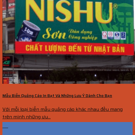
Mẫu Biển Quảng Cáo In Bạt Và Những Lưu Ý Dành Cho Bạn
Với mỗi loại biển mẫu quảng cáo khác nhau đều mang
trên mình những ưu...
25
Th2