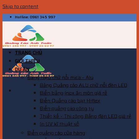
Skip to content
Hotline: 0961 345 997
TRANG CHỦ
GIỚI THIỆU
DỰ ÁN
Bảng hiệu chữ nổi mica – Alu
Bảng Quảng cáo ALU chữ nổi đèn LED
Biển bảng inox ăn mòn giá rẻ
Biển Quảng cáo bạt Hiflex
Biển quảng cáo công ty
Thiết kế – Thi công Bảng đèn LED giá rẻ
In UV kĩ thuật số
Biển quảng cáo cửa hàng