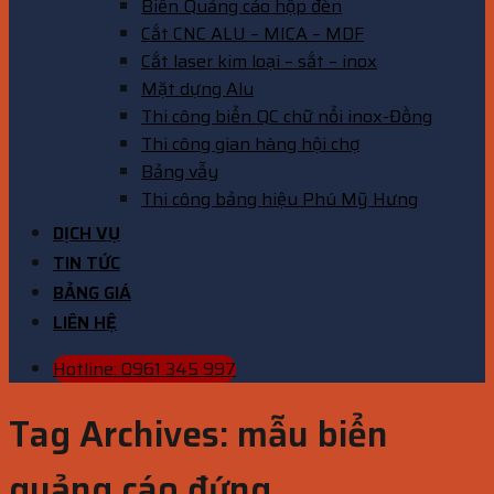
Biển Quảng cáo hộp đèn
Cắt CNC ALU – MICA – MDF
Cắt laser kim loại – sắt – inox
Mặt dựng Alu
Thi công biển QC chữ nổi inox-Đồng
Thi công gian hàng hội chợ
Bảng vẫy
Thi công bảng hiệu Phú Mỹ Hưng
DỊCH VỤ
TIN TỨC
BẢNG GIÁ
LIÊN HỆ
Hotline: 0961 345 997
Tag Archives:
mẫu biển
quảng cáo đứng