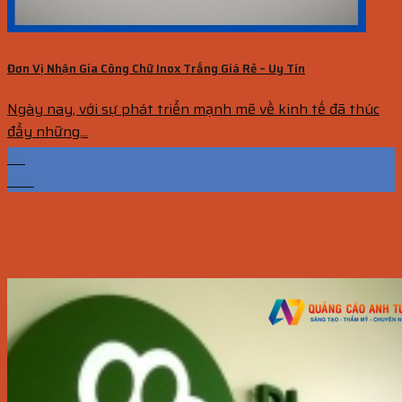
Đơn Vị Nhận Gia Công Chữ Inox Trắng Giá Rẻ – Uy Tín
Ngày nay, với sự phát triển mạnh mẽ về kinh tế đã thúc
đẩy những...
09
Th7