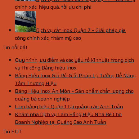
chính xác, hiệu quả, tối ưu chi phí
Dịch vụ cắt inox Quận 7 – Giải pháp gia
công chính xác, thẩm mỹ cao
Tin nổi bật
Quy trình, ưu điểm và các yếu tố kĩ thuật trong dịch
vụ thi công Bảng hiệu Inox
Bảng Hiệu Inox Giá Rẻ: Giải Pháp Lý Tưởng Để Nâng
Tầm Thương Hiệu
Bảng Hiệu Inox Ăn Mòn – Sản phẩm chất lượng cho
quảng bá doanh nghiệp
Làm bảng hiệu Quận 1 tại quảng cáo Anh Tuấn
Khám phá Dịch vụ Làm Bảng Hiệu Nhà Bè Cho
Doanh Nghiệp tại Quảng Cáo Anh Tuấn
Tin HOT