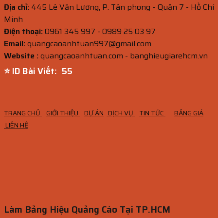
Địa chỉ:
445 Lê Văn Lương, P. Tân phong - Quận 7 - Hồ Chí
Minh
Điện thoại:
0961 345 997 - 0989 25 03 97
Email:
quangcaoanhtuan997@gmail.com
Website :
quangcaoanhtuan.com - banghieugiarehcm.vn
⭐ ID Bài Viết:
54
TRANG CHỦ
GIỚI THIỆU
DỰ ÁN
DỊCH VỤ
TIN TỨC
BẢNG GIÁ
LIÊN HỆ
Làm Bảng Hiệu Quảng Cáo Tại TP.HCM