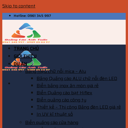
Skip to content
Hotline: 0961 345 997
TRANG CHỦ
GIỚI THIỆU
DỰ ÁN
Bảng hiệu chữ nổi mica – Alu
Bảng Quảng cáo ALU chữ nổi đèn LED
Biển bảng inox ăn mòn giá rẻ
Biển Quảng cáo bạt Hiflex
Biển quảng cáo công ty
Thiết kế – Thi công Bảng đèn LED giá rẻ
In UV kĩ thuật số
Biển quảng cáo cửa hàng