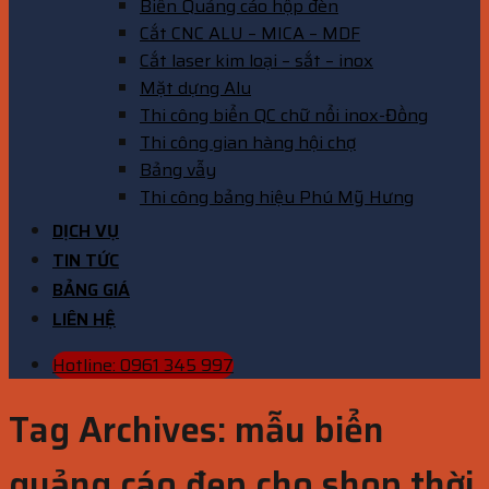
Biển Quảng cáo hộp đèn
Cắt CNC ALU – MICA – MDF
Cắt laser kim loại – sắt – inox
Mặt dựng Alu
Thi công biển QC chữ nổi inox-Đồng
Thi công gian hàng hội chợ
Bảng vẫy
Thi công bảng hiệu Phú Mỹ Hưng
DỊCH VỤ
TIN TỨC
BẢNG GIÁ
LIÊN HỆ
Hotline: 0961 345 997
Tag Archives:
mẫu biển
quảng cáo đẹp cho shop thời