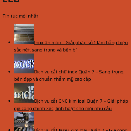
Tin tức mới nhất
Inox ăn mòn – Giải pháp số 1 làm bảng hiệu
sắc nét, sang trọng và bền bỉ
Dịch vụ cắt chữ inox Quận 7 – Sang trọng,
bền đẹp và chuẩn thẩm mỹ cao cấp
Dịch vụ cắt CNC kim loại Quận 7 – Giải pháp
gia công chính xác, linh hoạt cho mọi nhu cầu
Dịch vụ cắt laser kim loại Quận 7 – Gia công