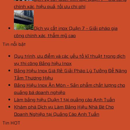
chính xác, hiệu quả, tối ưu chi phí
Dịch vụ cắt inox Quận 7 – Giải pháp gia
công chính xác, thẩm mỹ cao
Tin nổi bật
Quy trình, ưu điểm và các yếu tố kĩ thuật trong dịch
vụ thi công Bảng hiệu Inox
Bảng Hiệu Inox Giá Rẻ: Giải Pháp Lý Tưởng Để Nâng
Tầm Thương Hiệu
Bảng Hiệu Inox Ăn Mòn – Sản phẩm chất lượng cho
quảng bá doanh nghiệp
Làm bảng hiệu Quận 1 tại quảng cáo Anh Tuấn
Khám phá Dịch vụ Làm Bảng Hiệu Nhà Bè Cho
Doanh Nghiệp tại Quảng Cáo Anh Tuấn
Tin HOT