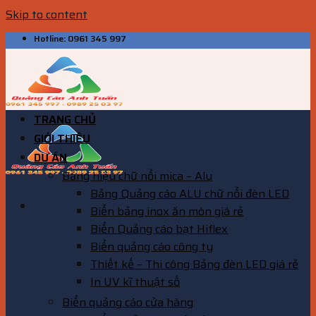
Skip to content
Hotline: 0961 345 997
TRANG CHỦ
GIỚI THIỆU
DỰ ÁN
Bảng hiệu chữ nổi mica – Alu
Bảng Quảng cáo ALU chữ nổi đèn LED
Biển bảng inox ăn mòn giá rẻ
Biển Quảng cáo bạt Hiflex
Biển quảng cáo công ty
Thiết kế – Thi công Bảng đèn LED giá rẻ
In UV kĩ thuật số
Biển quảng cáo cửa hàng