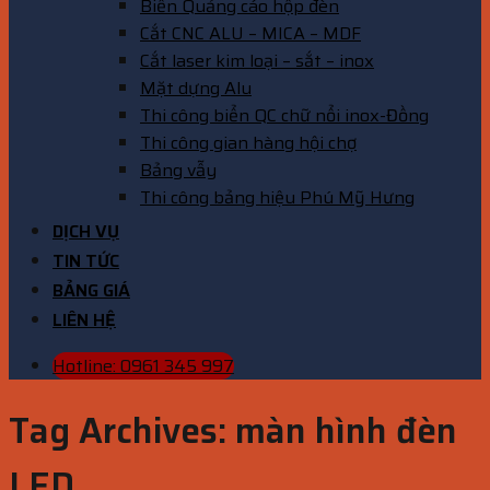
Biển Quảng cáo hộp đèn
Cắt CNC ALU – MICA – MDF
Cắt laser kim loại – sắt – inox
Mặt dựng Alu
Thi công biển QC chữ nổi inox-Đồng
Thi công gian hàng hội chợ
Bảng vẫy
Thi công bảng hiệu Phú Mỹ Hưng
DỊCH VỤ
TIN TỨC
BẢNG GIÁ
LIÊN HỆ
Hotline: 0961 345 997
Tag Archives:
màn hình đèn
LED