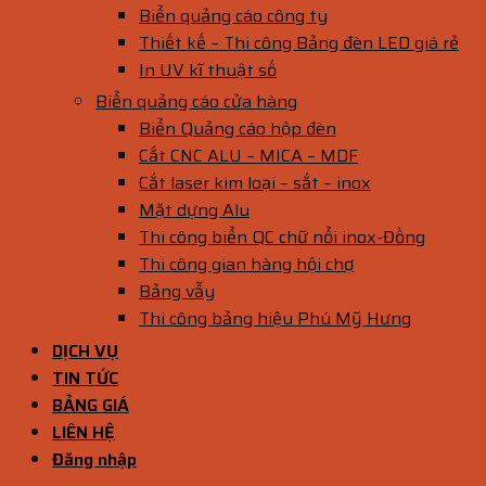
Biển quảng cáo công ty
Thiết kế – Thi công Bảng đèn LED giá rẻ
In UV kĩ thuật số
Biển quảng cáo cửa hàng
Biển Quảng cáo hộp đèn
Cắt CNC ALU – MICA – MDF
Cắt laser kim loại – sắt – inox
Mặt dựng Alu
Thi công biển QC chữ nổi inox-Đồng
Thi công gian hàng hội chợ
Bảng vẫy
Thi công bảng hiệu Phú Mỹ Hưng
DỊCH VỤ
TIN TỨC
BẢNG GIÁ
LIÊN HỆ
Đăng nhập