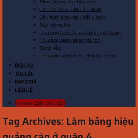
Biển Quảng cáo hộp đèn
Cắt CNC ALU – MICA – MDF
Cắt laser kim loại – sắt – inox
Mặt dựng Alu
Thi công biển QC chữ nổi inox-Đồng
Thi công gian hàng hội chợ
Bảng vẫy
Thi công bảng hiệu Phú Mỹ Hưng
DỊCH VỤ
TIN TỨC
BẢNG GIÁ
LIÊN HỆ
Hotline: 0961 345 997
Tag Archives:
Làm bảng hiệu
quảng cáo ở quận 4