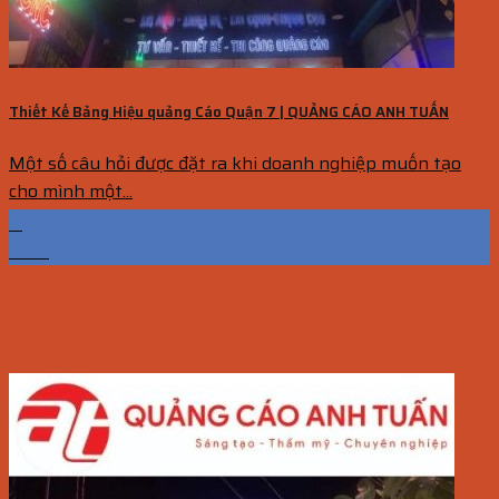
Thiết Kế Bảng Hiệu quảng Cáo Quận 7 | QUẢNG CÁO ANH TUẤN
Một số câu hỏi được đặt ra khi doanh nghiệp muốn tạo
cho mình một...
11
Th10