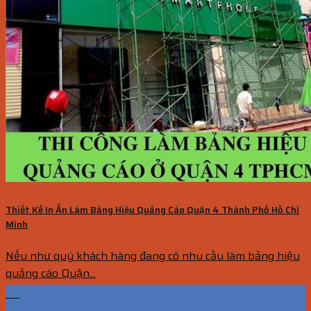
Thiết Kế In Ấn Làm Bảng Hiệu Quảng Cáo Quận 4 Thành Phố Hồ Chí
Minh
Nếu như quý khách hàng đang có nhu cầu làm bảng hiệu
quảng cáo Quận...
09
Th11