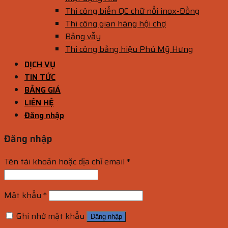
Thi công biển QC chữ nổi inox-Đồng
Thi công gian hàng hội chợ
Bảng vẫy
Thi công bảng hiệu Phú Mỹ Hưng
DỊCH VỤ
TIN TỨC
BẢNG GIÁ
LIÊN HỆ
Đăng nhập
Đăng nhập
Tên tài khoản hoặc địa chỉ email
*
Mật khẩu
*
Ghi nhớ mật khẩu
Đăng nhập