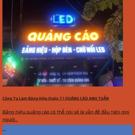
Công Ty Làm Bảng Hiệu Quận 7 | QUẢNG CÁO ANH TUẤN
Bảng hiệu quảng cáo có thể nói sẽ là vấn đề đầu tiên mọi
người...
11