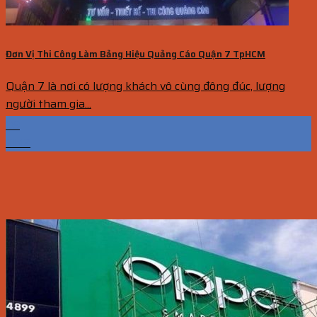
Đơn Vị Thi Công Làm Bảng Hiệu Quảng Cáo Quận 7 TpHCM
Quận 7 là nơi có lượng khách vô cùng đông đúc, lượng
người tham gia...
09
Th12