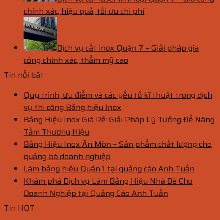
chính xác, hiệu quả, tối ưu chi phí
Dịch vụ cắt inox Quận 7 – Giải pháp gia
công chính xác, thẩm mỹ cao
Tin nổi bật
Quy trình, ưu điểm và các yếu tố kĩ thuật trong dịch
vụ thi công Bảng hiệu Inox
Bảng Hiệu Inox Giá Rẻ: Giải Pháp Lý Tưởng Để Nâng
Tầm Thương Hiệu
Bảng Hiệu Inox Ăn Mòn – Sản phẩm chất lượng cho
quảng bá doanh nghiệp
Làm bảng hiệu Quận 1 tại quảng cáo Anh Tuấn
Khám phá Dịch vụ Làm Bảng Hiệu Nhà Bè Cho
Doanh Nghiệp tại Quảng Cáo Anh Tuấn
Tin HOT