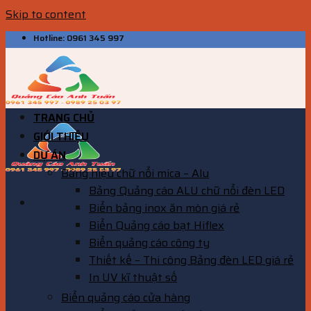
Skip to content
Hotline: 0961 345 997
TRANG CHỦ
GIỚI THIỆU
DỰ ÁN
Bảng hiệu chữ nổi mica – Alu
Bảng Quảng cáo ALU chữ nổi đèn LED
Biển bảng inox ăn mòn giá rẻ
Biển Quảng cáo bạt Hiflex
Biển quảng cáo công ty
Thiết kế – Thi công Bảng đèn LED giá rẻ
In UV kĩ thuật số
Biển quảng cáo cửa hàng