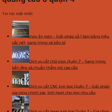
Tin tức mới nhất
Inox ăn mòn – Giải pháp số 1 làm bảng hiệu
sắc nét, sang trọng và bền bỉ
Dịch vụ cắt chữ inox Quận 7 – Sang trọng,
bền đẹp và chuẩn thẩm mỹ cao cấp
Dịch vụ cắt CNC kim loại Quận 7 – Giải pháp
gia công chính xác, linh hoạt cho mọi nhu cầu
Dịch vụ cắt laser kim loại Quận 7 – Gia công