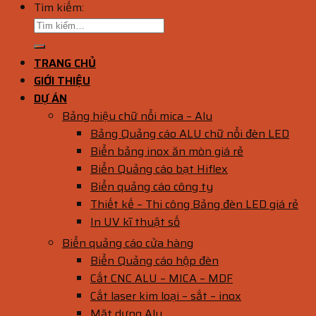
Tìm kiếm:
TRANG CHỦ
GIỚI THIỆU
DỰ ÁN
Bảng hiệu chữ nổi mica – Alu
Bảng Quảng cáo ALU chữ nổi đèn LED
Biển bảng inox ăn mòn giá rẻ
Biển Quảng cáo bạt Hiflex
Biển quảng cáo công ty
Thiết kế – Thi công Bảng đèn LED giá rẻ
In UV kĩ thuật số
Biển quảng cáo cửa hàng
Biển Quảng cáo hộp đèn
Cắt CNC ALU – MICA – MDF
Cắt laser kim loại – sắt – inox
Mặt dựng Alu