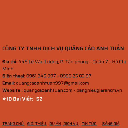
CÔNG TY TNHH DỊCH VỤ QUẢNG CÁO ANH TUẤN
Địa chỉ:
445 Lê Văn Lương, P. Tân phong - Quận 7 - Hồ Chí
Minh
Điện thoại:
0961 345 997 - 0989 25 03 97
Email:
quangcaoanhtuan997@gmail.com
Website :
quangcaoanhtuan.com - banghieugiarehcm.vn
⭐ ID Bài Viết:
51
TRANG CHỦ
GIỚI THIỆU
DỰ ÁN
DỊCH VỤ
TIN TỨC
BẢNG GIÁ