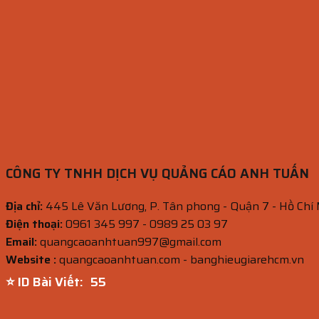
CÔNG TY TNHH DỊCH VỤ QUẢNG CÁO ANH TUẤN
Địa chỉ:
445 Lê Văn Lương, P. Tân phong - Quận 7 - Hồ Chí
Điện thoại:
0961 345 997 - 0989 25 03 97
Email:
quangcaoanhtuan997@gmail.com
Website :
quangcaoanhtuan.com - banghieugiarehcm.vn
⭐ ID Bài Viết:
55