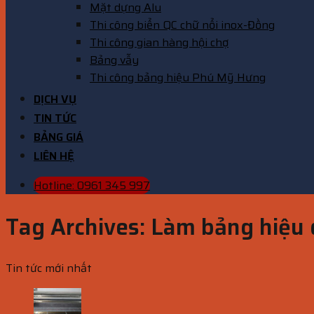
Mặt dựng Alu
Thi công biển QC chữ nổi inox-Đồng
Thi công gian hàng hội chợ
Bảng vẫy
Thi công bảng hiệu Phú Mỹ Hưng
DỊCH VỤ
TIN TỨC
BẢNG GIÁ
LIÊN HỆ
Hotline: 0961 345 997
Tag Archives:
Làm bảng hiệu 
Tin tức mới nhất