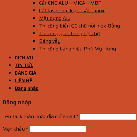
Cắt CNC ALU – MICA – MDF
Cắt laser kim loại – sắt – inox
Mặt dựng Alu
Thi công biển QC chữ nổi inox-Đồng
Thi công gian hàng hội chợ
Bảng vẫy
Thi công bảng hiệu Phú Mỹ Hưng
DỊCH VỤ
TIN TỨC
BẢNG GIÁ
LIÊN HỆ
Đăng nhập
Đăng nhập
Tên tài khoản hoặc địa chỉ email
*
Mật khẩu
*