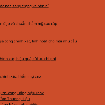
ắc nét, sang trọng và bền bỉ
bền đẹp và chuẩn thẩm mỹ cao cấp
gia công chính xác, linh hoạt cho mọi nhu cầu
hính xác, hiệu quả, tối ưu chi phí
g chính xác, thẩm mỹ cao
vụ thi công Bảng hiệu Inox
 Tầm Thương Hiệu
quảng bá doanh nghiệp