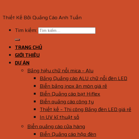
Thiết Kế Bởi Quảng Cáo Anh Tuấn
Tìm kiếm:
TRANG CHỦ
GIỚI THIỆU
DỰ ÁN
Bảng hiệu chữ nổi mica – Alu
Bảng Quảng cáo ALU chữ nổi đèn LED
Biển bảng inox ăn mòn giá rẻ
Biển Quảng cáo bạt Hiflex
Biển quảng cáo công ty
Thiết kế – Thi công Bảng đèn LED giá rẻ
In UV kĩ thuật số
Biển quảng cáo cửa hàng
Biển Quảng cáo hộp đèn