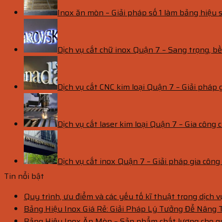
Inox ăn mòn – Giải pháp số 1 làm bảng hiệu s
Dịch vụ cắt chữ inox Quận 7 – Sang trọng, 
Dịch vụ cắt CNC kim loại Quận 7 – Giải pháp 
Dịch vụ cắt laser kim loại Quận 7 – Gia công c
Dịch vụ cắt inox Quận 7 – Giải pháp gia côn
Tin nổi bật
Quy trình, ưu điểm và các yếu tố kĩ thuật trong dịch 
Bảng Hiệu Inox Giá Rẻ: Giải Pháp Lý Tưởng Để Nâng
Bảng Hiệu Inox Ăn Mòn – Sản phẩm chất lượng cho 