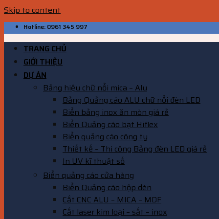
Skip to content
Hotline: 0961 345 997
TRANG CHỦ
GIỚI THIỆU
DỰ ÁN
Bảng hiệu chữ nổi mica – Alu
Bảng Quảng cáo ALU chữ nổi đèn LED
Biển bảng inox ăn mòn giá rẻ
Biển Quảng cáo bạt Hiflex
Biển quảng cáo công ty
Thiết kế – Thi công Bảng đèn LED giá rẻ
In UV kĩ thuật số
Biển quảng cáo cửa hàng
Biển Quảng cáo hộp đèn
Cắt CNC ALU – MICA – MDF
Cắt laser kim loại – sắt – inox