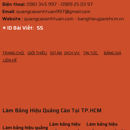
Điện thoại:
0961 345 997 - 0989 25 03 97
Email:
quangcaoanhtuan997@gmail.com
Website :
quangcaoanhtuan.com - banghieugiarehcm.vn
⭐ ID Bài Viết:
54
TRANG CHỦ
GIỚI THIỆU
DỰ ÁN
DỊCH VỤ
TIN TỨC
BẢNG GIÁ
LIÊN HỆ
Làm Bảng Hiệu Quảng Cáo Tại TP.HCM
Làm bảng hiệu
Làm bảng hiệu
Làm bảng hiệu quảng