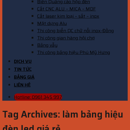
Biển Quảng cáo hộp đèn
Cắt CNC ALU – MICA – MDF
Cắt laser kim loại – sắt – inox
Mặt dựng Alu
Thi công biển QC chữ nổi inox-Đồng
Thi công gian hàng hội chợ
Bảng vẫy
Thi công bảng hiệu Phú Mỹ Hưng
DỊCH VỤ
TIN TỨC
BẢNG GIÁ
LIÊN HỆ
Hotline: 0961 345 997
Tag Archives:
làm bảng hiệu
đèn led giá rẻ