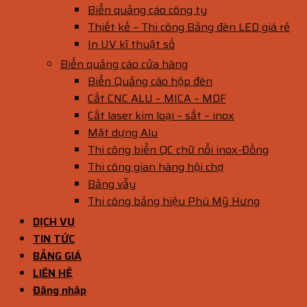
Biển quảng cáo công ty
Thiết kế – Thi công Bảng đèn LED giá rẻ
In UV kĩ thuật số
Biển quảng cáo cửa hàng
Biển Quảng cáo hộp đèn
Cắt CNC ALU – MICA – MDF
Cắt laser kim loại – sắt – inox
Mặt dựng Alu
Thi công biển QC chữ nổi inox-Đồng
Thi công gian hàng hội chợ
Bảng vẫy
Thi công bảng hiệu Phú Mỹ Hưng
DỊCH VỤ
TIN TỨC
BẢNG GIÁ
LIÊN HỆ
Đăng nhập