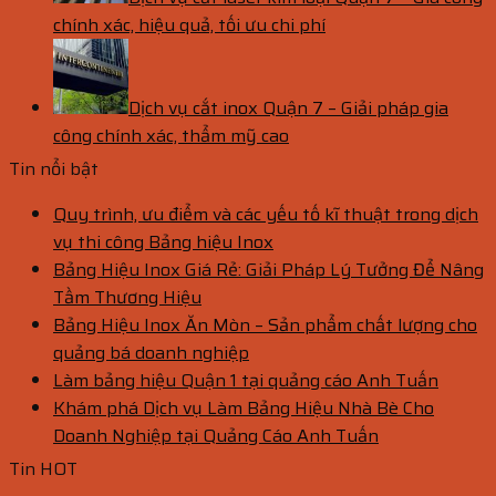
chính xác, hiệu quả, tối ưu chi phí
Dịch vụ cắt inox Quận 7 – Giải pháp gia
công chính xác, thẩm mỹ cao
Tin nổi bật
Quy trình, ưu điểm và các yếu tố kĩ thuật trong dịch
vụ thi công Bảng hiệu Inox
Bảng Hiệu Inox Giá Rẻ: Giải Pháp Lý Tưởng Để Nâng
Tầm Thương Hiệu
Bảng Hiệu Inox Ăn Mòn – Sản phẩm chất lượng cho
quảng bá doanh nghiệp
Làm bảng hiệu Quận 1 tại quảng cáo Anh Tuấn
Khám phá Dịch vụ Làm Bảng Hiệu Nhà Bè Cho
Doanh Nghiệp tại Quảng Cáo Anh Tuấn
Tin HOT