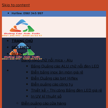
Skip to content
Hotline: 0961 345 997
TRANG CHỦ
GIỚI THIỆU
DỰ ÁN
Bảng hiệu chữ nổi mica – Alu
Bảng Quảng cáo ALU chữ nổi đèn LED
Biển bảng inox ăn mòn giá rẻ
Biển Quảng cáo bạt Hiflex
Biển quảng cáo công ty
Thiết kế – Thi công Bảng đèn LED giá rẻ
In UV kĩ thuật số
Biển quảng cáo cửa hàng