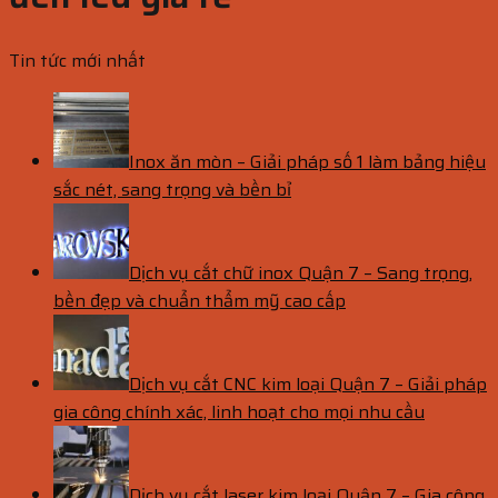
Tin tức mới nhất
Inox ăn mòn – Giải pháp số 1 làm bảng hiệu
sắc nét, sang trọng và bền bỉ
Dịch vụ cắt chữ inox Quận 7 – Sang trọng,
bền đẹp và chuẩn thẩm mỹ cao cấp
Dịch vụ cắt CNC kim loại Quận 7 – Giải pháp
gia công chính xác, linh hoạt cho mọi nhu cầu
Dịch vụ cắt laser kim loại Quận 7 – Gia công