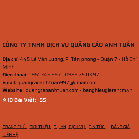
CÔNG TY TNHH DỊCH VỤ QUẢNG CÁO ANH TUẤN
Địa chỉ:
445 Lê Văn Lương, P. Tân phong - Quận 7 - Hồ Chí
Minh
Điện thoại:
0961 345 997 - 0989 25 03 97
Email:
quangcaoanhtuan997@gmail.com
Website :
quangcaoanhtuan.com - banghieugiarehcm.vn
⭐ ID Bài Viết:
54
TRANG CHỦ
GIỚI THIỆU
DỰ ÁN
DỊCH VỤ
TIN TỨC
BẢNG GIÁ
LIÊN HỆ