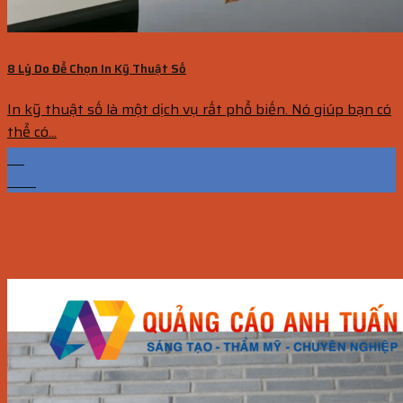
8 Lý Do Để Chọn In Kỹ Thuật Số
In kỹ thuật số là một dịch vụ rất phổ biến. Nó giúp bạn có
thể có...
27
Th11