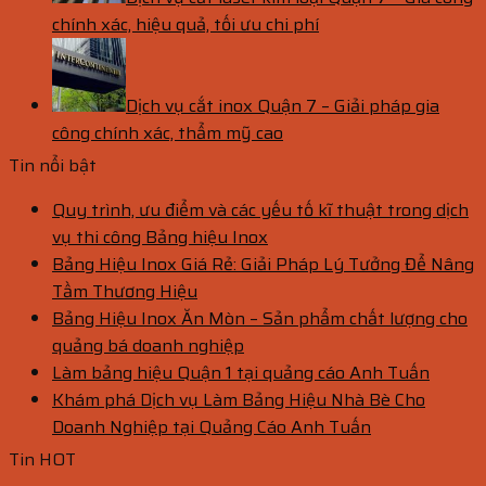
chính xác, hiệu quả, tối ưu chi phí
Dịch vụ cắt inox Quận 7 – Giải pháp gia
công chính xác, thẩm mỹ cao
Tin nổi bật
Quy trình, ưu điểm và các yếu tố kĩ thuật trong dịch
vụ thi công Bảng hiệu Inox
Bảng Hiệu Inox Giá Rẻ: Giải Pháp Lý Tưởng Để Nâng
Tầm Thương Hiệu
Bảng Hiệu Inox Ăn Mòn – Sản phẩm chất lượng cho
quảng bá doanh nghiệp
Làm bảng hiệu Quận 1 tại quảng cáo Anh Tuấn
Khám phá Dịch vụ Làm Bảng Hiệu Nhà Bè Cho
Doanh Nghiệp tại Quảng Cáo Anh Tuấn
Tin HOT