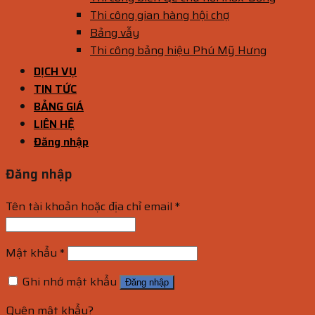
Thi công gian hàng hội chợ
Bảng vẫy
Thi công bảng hiệu Phú Mỹ Hưng
DỊCH VỤ
TIN TỨC
BẢNG GIÁ
LIÊN HỆ
Đăng nhập
Đăng nhập
Tên tài khoản hoặc địa chỉ email
*
Mật khẩu
*
Ghi nhớ mật khẩu
Đăng nhập
Quên mật khẩu?