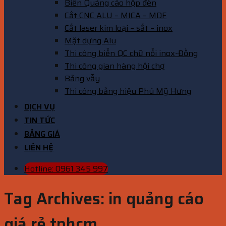
Biển Quảng cáo hộp đèn
Cắt CNC ALU – MICA – MDF
Cắt laser kim loại – sắt – inox
Mặt dựng Alu
Thi công biển QC chữ nổi inox-Đồng
Thi công gian hàng hội chợ
Bảng vẫy
Thi công bảng hiệu Phú Mỹ Hưng
DỊCH VỤ
TIN TỨC
BẢNG GIÁ
LIÊN HỆ
Hotline: 0961 345 997
Tag Archives:
in quảng cáo
giá rẻ tphcm