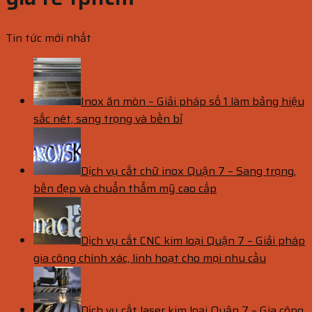
Tin tức mới nhất
Inox ăn mòn – Giải pháp số 1 làm bảng hiệu
sắc nét, sang trọng và bền bỉ
Dịch vụ cắt chữ inox Quận 7 – Sang trọng,
bền đẹp và chuẩn thẩm mỹ cao cấp
Dịch vụ cắt CNC kim loại Quận 7 – Giải pháp
gia công chính xác, linh hoạt cho mọi nhu cầu
Dịch vụ cắt laser kim loại Quận 7 – Gia công