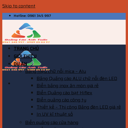
Skip to content
Hotline: 0961 345 997
TRANG CHỦ
GIỚI THIỆU
DỰ ÁN
Bảng hiệu chữ nổi mica – Alu
Bảng Quảng cáo ALU chữ nổi đèn LED
Biển bảng inox ăn mòn giá rẻ
Biển Quảng cáo bạt Hiflex
Biển quảng cáo công ty
Thiết kế – Thi công Bảng đèn LED giá rẻ
In UV kĩ thuật số
Biển quảng cáo cửa hàng