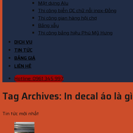
Mặt dựng Alu
Thi công biển QC chữ nổi inox-Đồng
Thi công gian hàng hội chợ
Bảng vẫy
Thi công bảng hiệu Phú Mỹ Hưng
DỊCH VỤ
TIN TỨC
BẢNG GIÁ
LIÊN HỆ
Hotline: 0961 345 997
Tag Archives:
In decal áo là gì
Tin tức mới nhất