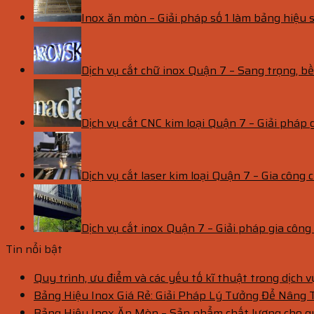
Inox ăn mòn – Giải pháp số 1 làm bảng hiệu s
Dịch vụ cắt chữ inox Quận 7 – Sang trọng, 
Dịch vụ cắt CNC kim loại Quận 7 – Giải pháp 
Dịch vụ cắt laser kim loại Quận 7 – Gia công c
Dịch vụ cắt inox Quận 7 – Giải pháp gia côn
Tin nổi bật
Quy trình, ưu điểm và các yếu tố kĩ thuật trong dịch 
Bảng Hiệu Inox Giá Rẻ: Giải Pháp Lý Tưởng Để Nâng
Bảng Hiệu Inox Ăn Mòn – Sản phẩm chất lượng cho 