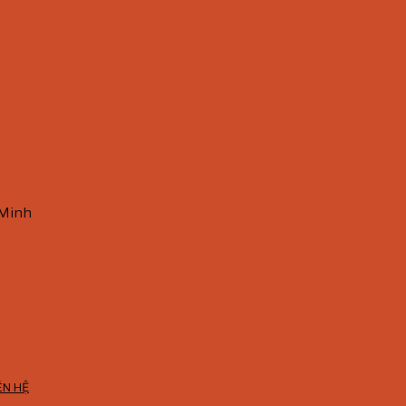
 Minh
ÊN HỆ