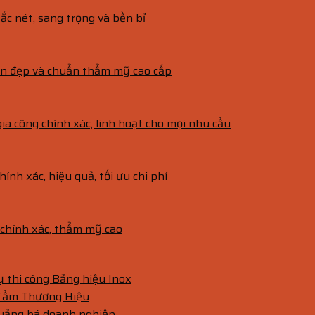
ắc nét, sang trọng và bền bỉ
bền đẹp và chuẩn thẩm mỹ cao cấp
gia công chính xác, linh hoạt cho mọi nhu cầu
hính xác, hiệu quả, tối ưu chi phí
g chính xác, thẩm mỹ cao
vụ thi công Bảng hiệu Inox
 Tầm Thương Hiệu
quảng bá doanh nghiệp