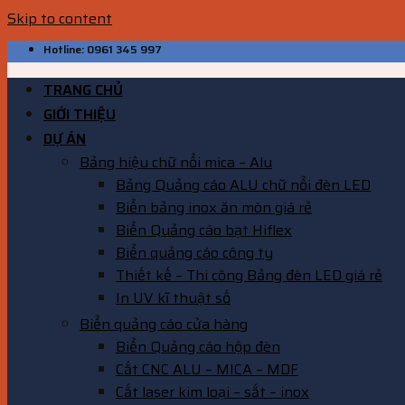
Skip to content
Hotline: 0961 345 997
TRANG CHỦ
GIỚI THIỆU
DỰ ÁN
Bảng hiệu chữ nổi mica – Alu
Bảng Quảng cáo ALU chữ nổi đèn LED
Biển bảng inox ăn mòn giá rẻ
Biển Quảng cáo bạt Hiflex
Biển quảng cáo công ty
Thiết kế – Thi công Bảng đèn LED giá rẻ
In UV kĩ thuật số
Biển quảng cáo cửa hàng
Biển Quảng cáo hộp đèn
Cắt CNC ALU – MICA – MDF
Cắt laser kim loại – sắt – inox