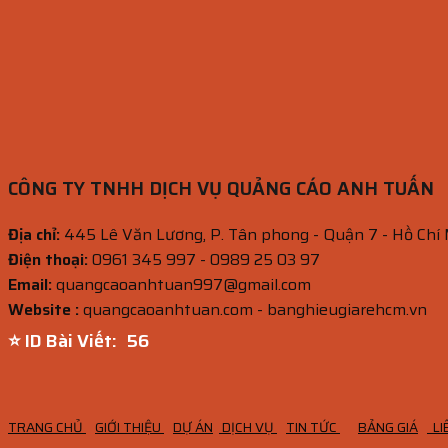
CÔNG TY TNHH DỊCH VỤ QUẢNG CÁO ANH TUẤN
Địa chỉ:
445 Lê Văn Lương, P. Tân phong - Quận 7 - Hồ Chí
Điện thoại:
0961 345 997 - 0989 25 03 97
Email:
quangcaoanhtuan997@gmail.com
Website :
quangcaoanhtuan.com - banghieugiarehcm.vn
⭐ ID Bài Viết:
55
TRANG CHỦ
GIỚI THIỆU
DỰ ÁN
DỊCH VỤ
TIN TỨC
BẢNG GIÁ
LI