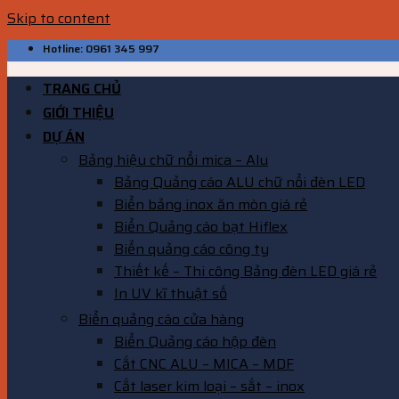
Skip to content
Hotline: 0961 345 997
TRANG CHỦ
GIỚI THIỆU
DỰ ÁN
Bảng hiệu chữ nổi mica – Alu
Bảng Quảng cáo ALU chữ nổi đèn LED
Biển bảng inox ăn mòn giá rẻ
Biển Quảng cáo bạt Hiflex
Biển quảng cáo công ty
Thiết kế – Thi công Bảng đèn LED giá rẻ
In UV kĩ thuật số
Biển quảng cáo cửa hàng
Biển Quảng cáo hộp đèn
Cắt CNC ALU – MICA – MDF
Cắt laser kim loại – sắt – inox