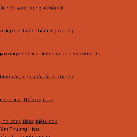
ắc nét, sang trọng và bền bỉ
bền đẹp và chuẩn thẩm mỹ cao cấp
gia công chính xác, linh hoạt cho mọi nhu cầu
hính xác, hiệu quả, tối ưu chi phí
g chính xác, thẩm mỹ cao
vụ thi công Bảng hiệu Inox
 Tầm Thương Hiệu
quảng bá doanh nghiệp