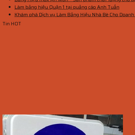
Làm bảng hiệu Quận 1 tại quảng cáo Anh Tuấn
Khám phá Dịch vụ Làm Bảng Hiệu Nhà Bè Cho Doanh
Tin HOT