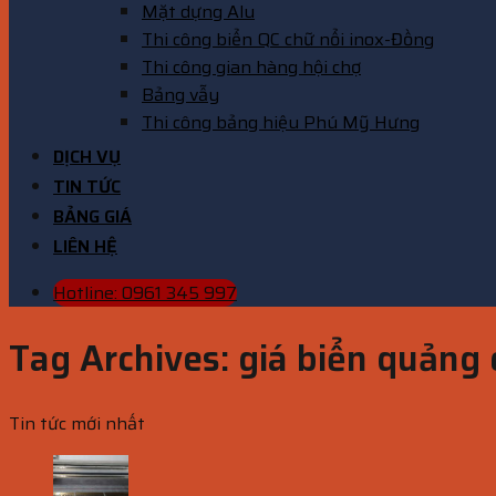
Mặt dựng Alu
Thi công biển QC chữ nổi inox-Đồng
Thi công gian hàng hội chợ
Bảng vẫy
Thi công bảng hiệu Phú Mỹ Hưng
DỊCH VỤ
TIN TỨC
BẢNG GIÁ
LIÊN HỆ
Hotline: 0961 345 997
Tag Archives:
giá biển quảng 
Tin tức mới nhất