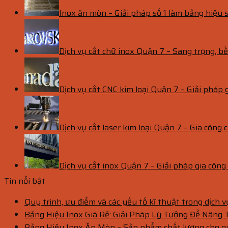
Inox ăn mòn – Giải pháp số 1 làm bảng hiệu s
Dịch vụ cắt chữ inox Quận 7 – Sang trọng, 
Dịch vụ cắt CNC kim loại Quận 7 – Giải pháp 
Dịch vụ cắt laser kim loại Quận 7 – Gia công c
Dịch vụ cắt inox Quận 7 – Giải pháp gia côn
Tin nổi bật
Quy trình, ưu điểm và các yếu tố kĩ thuật trong dịch 
Bảng Hiệu Inox Giá Rẻ: Giải Pháp Lý Tưởng Để Nâng
Bảng Hiệu Inox Ăn Mòn – Sản phẩm chất lượng cho 