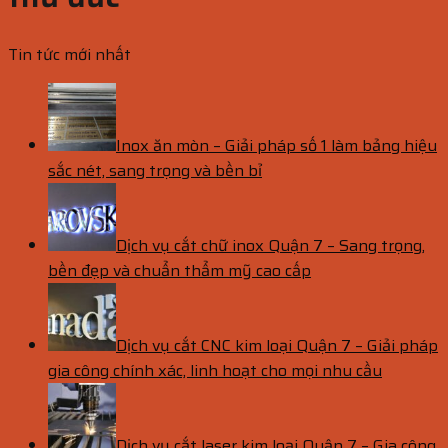
Tin tức mới nhất
Inox ăn mòn – Giải pháp số 1 làm bảng hiệu
sắc nét, sang trọng và bền bỉ
Dịch vụ cắt chữ inox Quận 7 – Sang trọng,
bền đẹp và chuẩn thẩm mỹ cao cấp
Dịch vụ cắt CNC kim loại Quận 7 – Giải pháp
gia công chính xác, linh hoạt cho mọi nhu cầu
Dịch vụ cắt laser kim loại Quận 7 – Gia công