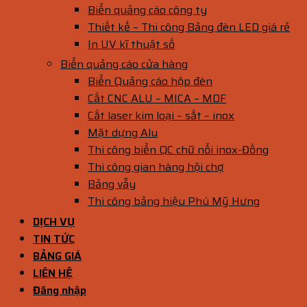
Biển quảng cáo công ty
Thiết kế – Thi công Bảng đèn LED giá rẻ
In UV kĩ thuật số
Biển quảng cáo cửa hàng
Biển Quảng cáo hộp đèn
Cắt CNC ALU – MICA – MDF
Cắt laser kim loại – sắt – inox
Mặt dựng Alu
Thi công biển QC chữ nổi inox-Đồng
Thi công gian hàng hội chợ
Bảng vẫy
Thi công bảng hiệu Phú Mỹ Hưng
DỊCH VỤ
TIN TỨC
BẢNG GIÁ
LIÊN HỆ
Đăng nhập