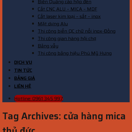
Biển Quảng cáo hộp đèn
Cắt CNC ALU – MICA – MDF
Cắt laser kim loại – sắt – inox
Mặt dựng Alu
Thi công biển QC chữ nổi inox-Đồng
Thi công gian hàng hội chợ
Bảng vẫy
Thi công bảng hiệu Phú Mỹ Hưng
DỊCH VỤ
TIN TỨC
BẢNG GIÁ
LIÊN HỆ
Hotline: 0961 345 997
Tag Archives:
cửa hàng mica
thủ đức