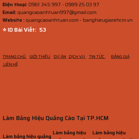
Điện thoại:
0961 345 997 - 0989 25 03 97
Email:
quangcaoanhtuan997@gmail.com
Website :
quangcaoanhtuan.com - banghieugiarehcm.vn
⭐ ID Bài Viết:
52
TRANG CHỦ
GIỚI THIỆU
DỰ ÁN
DỊCH VỤ
TIN TỨC
BẢNG GIÁ
LIÊN HỆ
Làm Bảng Hiệu Quảng Cáo Tại TP.HCM
Làm bảng hiệu
Làm bảng hiệu
Làm bảng hiệu quảng