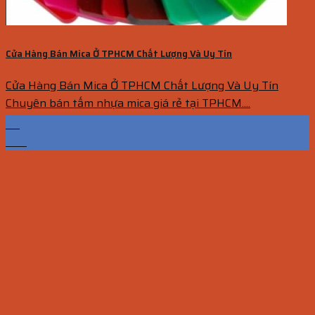
Cửa Hàng Bán Mica Ở TPHCM Chất Lượng Và Uy Tín
Cửa Hàng Bán Mica Ở TPHCM Chất Lượng Và Uy Tín
Chuyên bán tấm nhựa mica giá rẻ tại TPHCM....
24
Th7