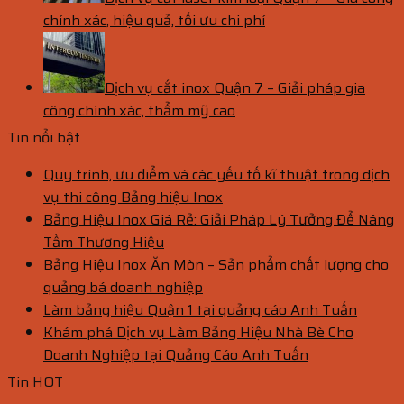
chính xác, hiệu quả, tối ưu chi phí
Dịch vụ cắt inox Quận 7 – Giải pháp gia
công chính xác, thẩm mỹ cao
Tin nổi bật
Quy trình, ưu điểm và các yếu tố kĩ thuật trong dịch
vụ thi công Bảng hiệu Inox
Bảng Hiệu Inox Giá Rẻ: Giải Pháp Lý Tưởng Để Nâng
Tầm Thương Hiệu
Bảng Hiệu Inox Ăn Mòn – Sản phẩm chất lượng cho
quảng bá doanh nghiệp
Làm bảng hiệu Quận 1 tại quảng cáo Anh Tuấn
Khám phá Dịch vụ Làm Bảng Hiệu Nhà Bè Cho
Doanh Nghiệp tại Quảng Cáo Anh Tuấn
Tin HOT