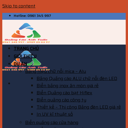
Skip to content
Hotline: 0961 345 997
TRANG CHỦ
GIỚI THIỆU
DỰ ÁN
Bảng hiệu chữ nổi mica – Alu
Bảng Quảng cáo ALU chữ nổi đèn LED
Biển bảng inox ăn mòn giá rẻ
Biển Quảng cáo bạt Hiflex
Biển quảng cáo công ty
Thiết kế – Thi công Bảng đèn LED giá rẻ
In UV kĩ thuật số
Biển quảng cáo cửa hàng