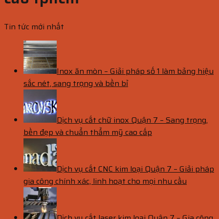
Tin tức mới nhất
Inox ăn mòn – Giải pháp số 1 làm bảng hiệu
sắc nét, sang trọng và bền bỉ
Dịch vụ cắt chữ inox Quận 7 – Sang trọng,
bền đẹp và chuẩn thẩm mỹ cao cấp
Dịch vụ cắt CNC kim loại Quận 7 – Giải pháp
gia công chính xác, linh hoạt cho mọi nhu cầu
Dịch vụ cắt laser kim loại Quận 7 – Gia công