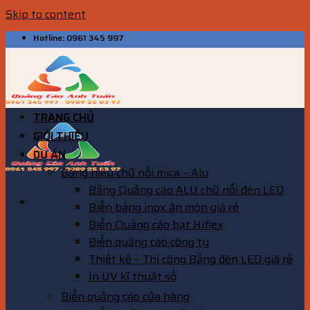
Skip to content
Hotline: 0961 345 997
TRANG CHỦ
GIỚI THIỆU
DỰ ÁN
Bảng hiệu chữ nổi mica – Alu
Bảng Quảng cáo ALU chữ nổi đèn LED
Biển bảng inox ăn mòn giá rẻ
Biển Quảng cáo bạt Hiflex
Biển quảng cáo công ty
Thiết kế – Thi công Bảng đèn LED giá rẻ
In UV kĩ thuật số
Biển quảng cáo cửa hàng