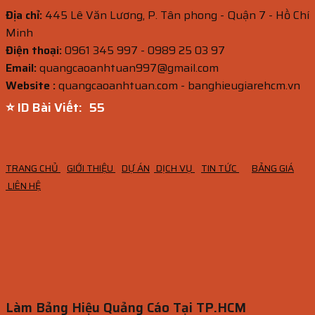
Địa chỉ:
445 Lê Văn Lương, P. Tân phong - Quận 7 - Hồ Chí
Minh
Điện thoại:
0961 345 997 - 0989 25 03 97
Email:
quangcaoanhtuan997@gmail.com
Website :
quangcaoanhtuan.com - banghieugiarehcm.vn
⭐ ID Bài Viết:
53
TRANG CHỦ
GIỚI THIỆU
DỰ ÁN
DỊCH VỤ
TIN TỨC
BẢNG GIÁ
LIÊN HỆ
Làm Bảng Hiệu Quảng Cáo Tại TP.HCM