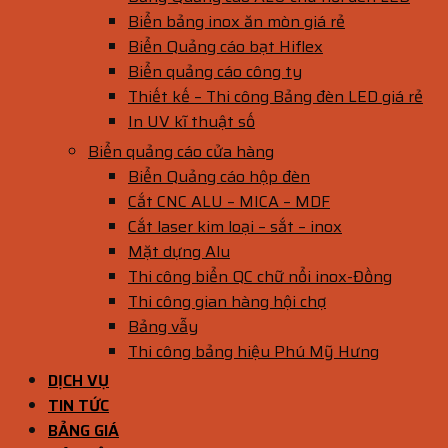
Biển bảng inox ăn mòn giá rẻ
Biển Quảng cáo bạt Hiflex
Biển quảng cáo công ty
Thiết kế – Thi công Bảng đèn LED giá rẻ
In UV kĩ thuật số
Biển quảng cáo cửa hàng
Biển Quảng cáo hộp đèn
Cắt CNC ALU – MICA – MDF
Cắt laser kim loại – sắt – inox
Mặt dựng Alu
Thi công biển QC chữ nổi inox-Đồng
Thi công gian hàng hội chợ
Bảng vẫy
Thi công bảng hiệu Phú Mỹ Hưng
DỊCH VỤ
TIN TỨC
BẢNG GIÁ