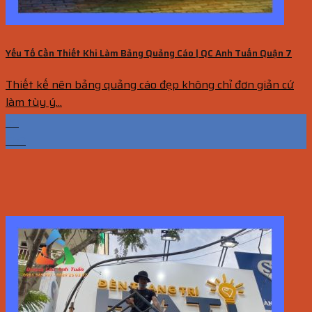
Yếu Tố Cần Thiết Khi Làm Bảng Quảng Cáo | QC Anh Tuấn Quận 7
Thiết kế nên bảng quảng cáo đẹp không chỉ đơn giản cứ
làm tùy ý...
30
Th3