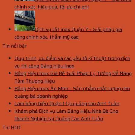
chính xác, hiệu quả, tối ưu chi phí
Dịch vụ cắt inox Quận 7 – Giải pháp gia
công chính xác, thẩm mỹ cao
Tin nổi bật
Quy trình, ưu điểm và các yếu tố kĩ thuật trong dịch
vụ thi công Bảng hiệu Inox
Bảng Hiệu Inox Giá Rẻ: Giải Pháp Lý Tưởng Để Nâng
Tầm Thương Hiệu
Bảng Hiệu Inox Ăn Mòn – Sản phẩm chất lượng cho
quảng bá doanh nghiệp
Làm bảng hiệu Quận 1 tại quảng cáo Anh Tuấn
Khám phá Dịch vụ Làm Bảng Hiệu Nhà Bè Cho
Doanh Nghiệp tại Quảng Cáo Anh Tuấn
Tin HOT