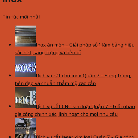
Tin tức mới nhất
Inox ăn mòn – Giải pháp số 1 làm bảng hiệu
sắc nét, sang trọng và bền bỉ
Dịch vụ cắt chữ inox Quận 7 – Sang trọng,
bền đẹp và chuẩn thẩm mỹ cao cấp
Dịch vụ cắt CNC kim loại Quận 7 – Giải pháp
gia công chính xác, linh hoạt cho mọi nhu cầu
Dịch vụ cắt laser kim loại Quận 7 – Gia công