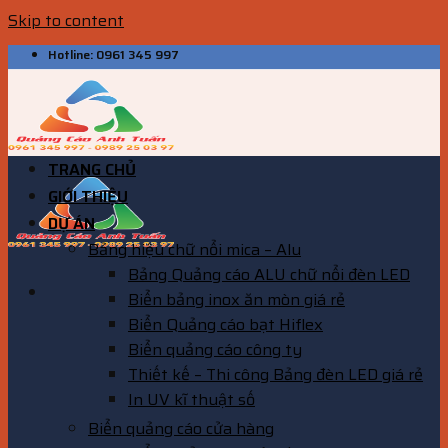
Skip to content
Hotline: 0961 345 997
TRANG CHỦ
GIỚI THIỆU
DỰ ÁN
Bảng hiệu chữ nổi mica – Alu
Bảng Quảng cáo ALU chữ nổi đèn LED
Biển bảng inox ăn mòn giá rẻ
Biển Quảng cáo bạt Hiflex
Biển quảng cáo công ty
Thiết kế – Thi công Bảng đèn LED giá rẻ
In UV kĩ thuật số
Biển quảng cáo cửa hàng