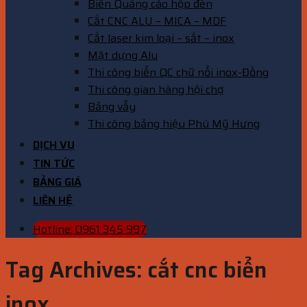
Biển Quảng cáo hộp đèn
Cắt CNC ALU – MICA – MDF
Cắt laser kim loại – sắt – inox
Mặt dựng Alu
Thi công biển QC chữ nổi inox-Đồng
Thi công gian hàng hội chợ
Bảng vẫy
Thi công bảng hiệu Phú Mỹ Hưng
DỊCH VỤ
TIN TỨC
BẢNG GIÁ
LIÊN HỆ
Hotline: 0961 345 997
Tag Archives:
cắt cnc biển
inox