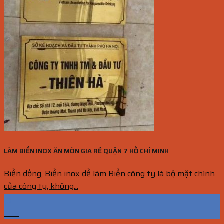
LÀM BIỂN INOX ĂN MÒN GIA RẺ QUẬN 7 HỒ CHÍ MINH
Biển đồng, Biển inox để làm Biển công ty là bộ mặt chính
của công ty, không...
13
Th5