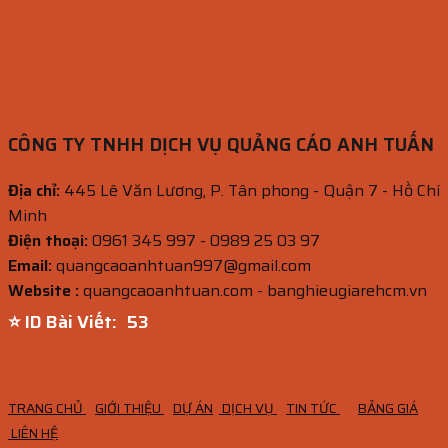
CÔNG TY TNHH DỊCH VỤ QUẢNG CÁO ANH TUẤN
Địa chỉ:
445 Lê Văn Lương, P. Tân phong - Quận 7 - Hồ Chí
Minh
Điện thoại:
0961 345 997 - 0989 25 03 97
Email:
quangcaoanhtuan997@gmail.com
Website :
quangcaoanhtuan.com - banghieugiarehcm.vn
⭐ ID Bài Viết:
52
TRANG CHỦ
GIỚI THIỆU
DỰ ÁN
DỊCH VỤ
TIN TỨC
BẢNG GIÁ
LIÊN HỆ