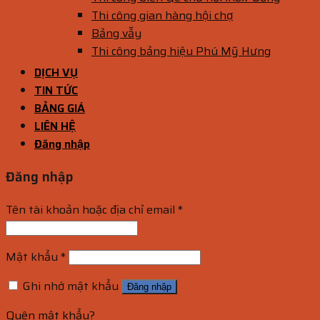
Thi công gian hàng hội chợ
Bảng vẫy
Thi công bảng hiệu Phú Mỹ Hưng
DỊCH VỤ
TIN TỨC
BẢNG GIÁ
LIÊN HỆ
Đăng nhập
Đăng nhập
Tên tài khoản hoặc địa chỉ email
*
Mật khẩu
*
Ghi nhớ mật khẩu
Đăng nhập
Quên mật khẩu?