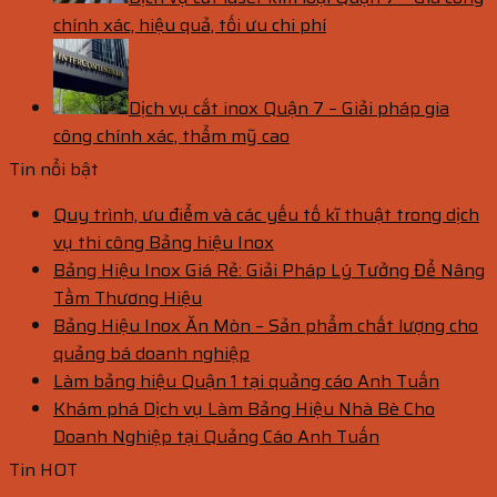
chính xác, hiệu quả, tối ưu chi phí
Dịch vụ cắt inox Quận 7 – Giải pháp gia
công chính xác, thẩm mỹ cao
Tin nổi bật
Quy trình, ưu điểm và các yếu tố kĩ thuật trong dịch
vụ thi công Bảng hiệu Inox
Bảng Hiệu Inox Giá Rẻ: Giải Pháp Lý Tưởng Để Nâng
Tầm Thương Hiệu
Bảng Hiệu Inox Ăn Mòn – Sản phẩm chất lượng cho
quảng bá doanh nghiệp
Làm bảng hiệu Quận 1 tại quảng cáo Anh Tuấn
Khám phá Dịch vụ Làm Bảng Hiệu Nhà Bè Cho
Doanh Nghiệp tại Quảng Cáo Anh Tuấn
Tin HOT