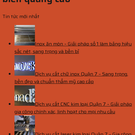
Tin tức mới nhất
Inox ăn mòn – Giải pháp số 1 làm bảng hiệu
sắc nét, sang trọng và bền bỉ
Dịch vụ cắt chữ inox Quận 7 – Sang trọng,
bền đẹp và chuẩn thẩm mỹ cao cấp
Dịch vụ cắt CNC kim loại Quận 7 – Giải pháp
gia công chính xác, linh hoạt cho mọi nhu cầu
Dịch vụ cắt laser kim loại Quận 7 – Gia công