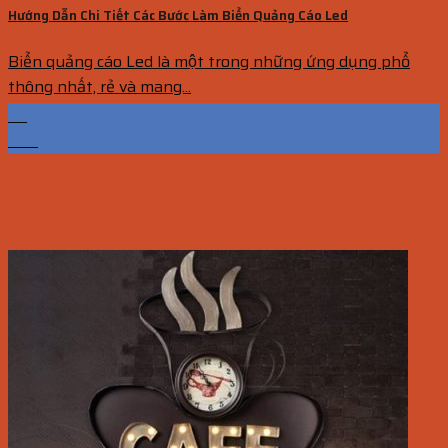
Hướng Dẫn Chi Tiết Các Bước Làm Biển Quảng Cáo Led
Biển quảng cáo Led là một trong những ứng dụng phổ
thông nhất, rẻ và mang...
25
Th9