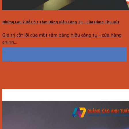
Những Lưu Ý Để Có 1 Tấm Bảng Hiệu Công Ty – Cửa Hàng Thu Hút
Giá trị cốt lõi của một tấm bảng hiệu công ty – cửa hàng
chính...
31
Th8