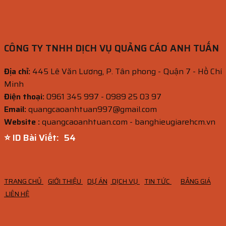
CÔNG TY TNHH DỊCH VỤ QUẢNG CÁO ANH TUẤN
Địa chỉ:
445 Lê Văn Lương, P. Tân phong - Quận 7 - Hồ Chí
Minh
Điện thoại:
0961 345 997 - 0989 25 03 97
Email:
quangcaoanhtuan997@gmail.com
Website :
quangcaoanhtuan.com - banghieugiarehcm.vn
⭐ ID Bài Viết:
52
TRANG CHỦ
GIỚI THIỆU
DỰ ÁN
DỊCH VỤ
TIN TỨC
BẢNG GIÁ
LIÊN HỆ