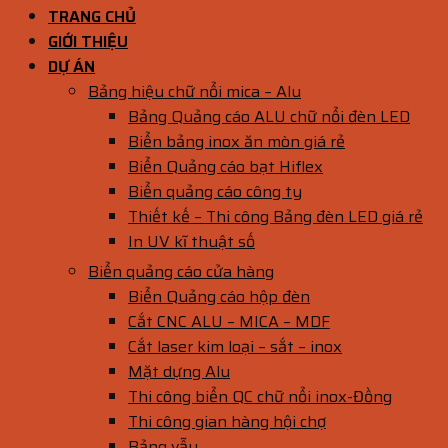
TRANG CHỦ
GIỚI THIỆU
DỰ ÁN
Bảng hiệu chữ nổi mica – Alu
Bảng Quảng cáo ALU chữ nổi đèn LED
Biển bảng inox ăn mòn giá rẻ
Biển Quảng cáo bạt Hiflex
Biển quảng cáo công ty
Thiết kế – Thi công Bảng đèn LED giá rẻ
In UV kĩ thuật số
Biển quảng cáo cửa hàng
Biển Quảng cáo hộp đèn
Cắt CNC ALU – MICA – MDF
Cắt laser kim loại – sắt – inox
Mặt dựng Alu
Thi công biển QC chữ nổi inox-Đồng
Thi công gian hàng hội chợ
Bảng vẫy