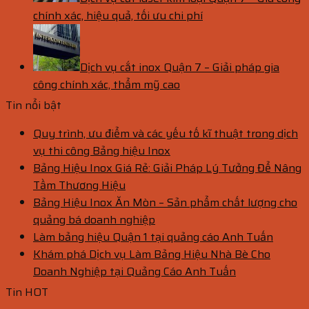
chính xác, hiệu quả, tối ưu chi phí
Dịch vụ cắt inox Quận 7 – Giải pháp gia
công chính xác, thẩm mỹ cao
Tin nổi bật
Quy trình, ưu điểm và các yếu tố kĩ thuật trong dịch
vụ thi công Bảng hiệu Inox
Bảng Hiệu Inox Giá Rẻ: Giải Pháp Lý Tưởng Để Nâng
Tầm Thương Hiệu
Bảng Hiệu Inox Ăn Mòn – Sản phẩm chất lượng cho
quảng bá doanh nghiệp
Làm bảng hiệu Quận 1 tại quảng cáo Anh Tuấn
Khám phá Dịch vụ Làm Bảng Hiệu Nhà Bè Cho
Doanh Nghiệp tại Quảng Cáo Anh Tuấn
Tin HOT