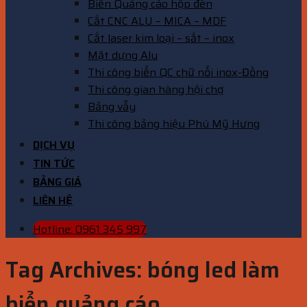
Biển Quảng cáo hộp đèn
Cắt CNC ALU – MICA – MDF
Cắt laser kim loại – sắt – inox
Mặt dựng Alu
Thi công biển QC chữ nổi inox-Đồng
Thi công gian hàng hội chợ
Bảng vẫy
Thi công bảng hiệu Phú Mỹ Hưng
DỊCH VỤ
TIN TỨC
BẢNG GIÁ
LIÊN HỆ
Hotline: 0961 345 997
Tag Archives:
bóng led làm
biển quảng cáo