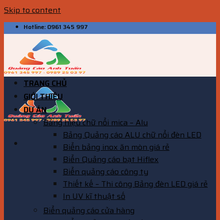
Skip to content
Hotline: 0961 345 997
TRANG CHỦ
GIỚI THIỆU
DỰ ÁN
Bảng hiệu chữ nổi mica – Alu
Bảng Quảng cáo ALU chữ nổi đèn LED
Biển bảng inox ăn mòn giá rẻ
Biển Quảng cáo bạt Hiflex
Biển quảng cáo công ty
Thiết kế – Thi công Bảng đèn LED giá rẻ
In UV kĩ thuật số
Biển quảng cáo cửa hàng