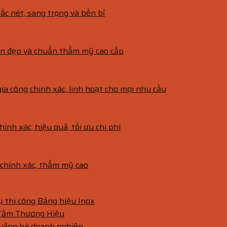
ắc nét, sang trọng và bền bỉ
bền đẹp và chuẩn thẩm mỹ cao cấp
gia công chính xác, linh hoạt cho mọi nhu cầu
hính xác, hiệu quả, tối ưu chi phí
g chính xác, thẩm mỹ cao
vụ thi công Bảng hiệu Inox
 Tầm Thương Hiệu
quảng bá doanh nghiệp