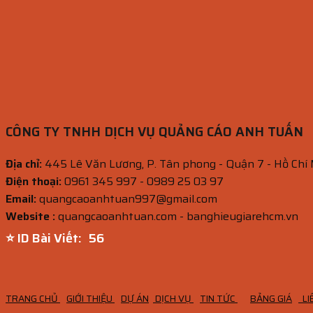
CÔNG TY TNHH DỊCH VỤ QUẢNG CÁO ANH TUẤN
Địa chỉ:
445 Lê Văn Lương, P. Tân phong - Quận 7 - Hồ Chí
Điện thoại:
0961 345 997 - 0989 25 03 97
Email:
quangcaoanhtuan997@gmail.com
Website :
quangcaoanhtuan.com - banghieugiarehcm.vn
⭐ ID Bài Viết:
55
TRANG CHỦ
GIỚI THIỆU
DỰ ÁN
DỊCH VỤ
TIN TỨC
BẢNG GIÁ
LI