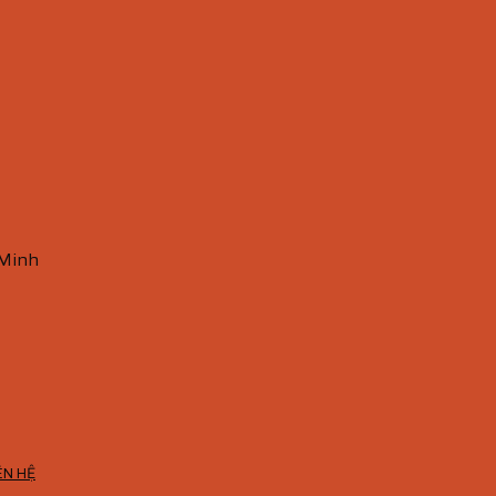
 Minh
ÊN HỆ