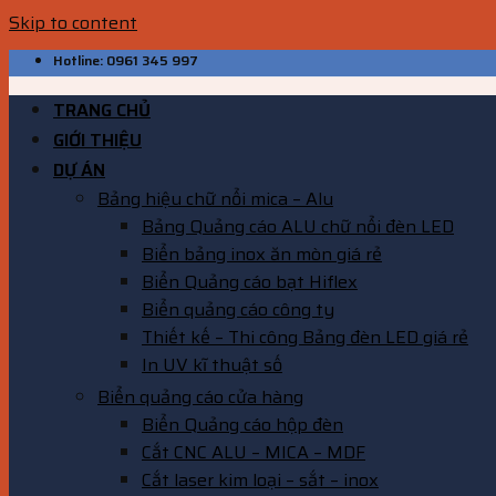
Skip to content
Hotline: 0961 345 997
TRANG CHỦ
GIỚI THIỆU
DỰ ÁN
Bảng hiệu chữ nổi mica – Alu
Bảng Quảng cáo ALU chữ nổi đèn LED
Biển bảng inox ăn mòn giá rẻ
Biển Quảng cáo bạt Hiflex
Biển quảng cáo công ty
Thiết kế – Thi công Bảng đèn LED giá rẻ
In UV kĩ thuật số
Biển quảng cáo cửa hàng
Biển Quảng cáo hộp đèn
Cắt CNC ALU – MICA – MDF
Cắt laser kim loại – sắt – inox