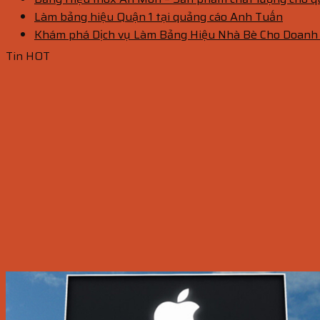
Làm bảng hiệu Quận 1 tại quảng cáo Anh Tuấn
Khám phá Dịch vụ Làm Bảng Hiệu Nhà Bè Cho Doanh
Tin HOT