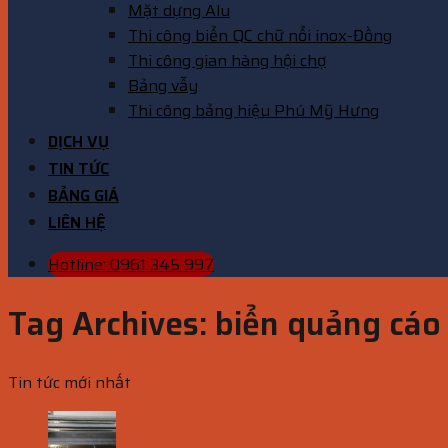
Mặt dựng Alu
Thi công biển QC chữ nổi inox-Đồng
Thi công gian hàng hội chợ
Bảng vẫy
Thi công bảng hiệu Phú Mỹ Hưng
DỊCH VỤ
TIN TỨC
BẢNG GIÁ
LIÊN HỆ
Hotline: 0961 345 997
Tag Archives:
biển quảng cáo 
Tin tức mới nhất