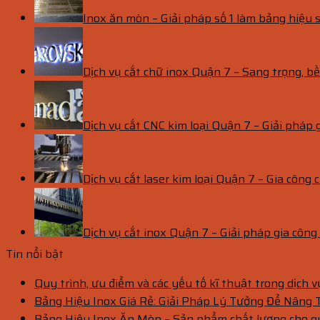
Inox ăn mòn – Giải pháp số 1 làm bảng hiệu s
Dịch vụ cắt chữ inox Quận 7 – Sang trọng, 
Dịch vụ cắt CNC kim loại Quận 7 – Giải pháp 
Dịch vụ cắt laser kim loại Quận 7 – Gia công c
Dịch vụ cắt inox Quận 7 – Giải pháp gia côn
Tin nổi bật
Quy trình, ưu điểm và các yếu tố kĩ thuật trong dịch 
Bảng Hiệu Inox Giá Rẻ: Giải Pháp Lý Tưởng Để Nâng
Bảng Hiệu Inox Ăn Mòn – Sản phẩm chất lượng cho 