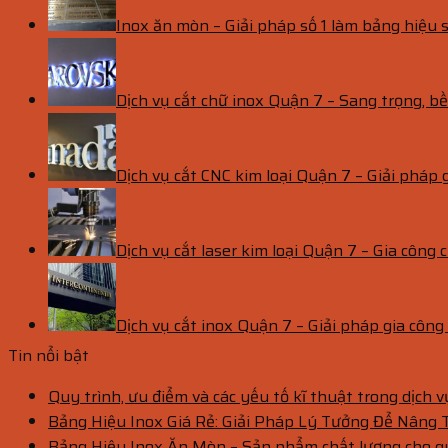
Inox ăn mòn – Giải pháp số 1 làm bảng hiệu s
Dịch vụ cắt chữ inox Quận 7 – Sang trọng, 
Dịch vụ cắt CNC kim loại Quận 7 – Giải pháp 
Dịch vụ cắt laser kim loại Quận 7 – Gia công c
Dịch vụ cắt inox Quận 7 – Giải pháp gia côn
Tin nổi bật
Quy trình, ưu điểm và các yếu tố kĩ thuật trong dịch 
Bảng Hiệu Inox Giá Rẻ: Giải Pháp Lý Tưởng Để Nâng
Bảng Hiệu Inox Ăn Mòn – Sản phẩm chất lượng cho 