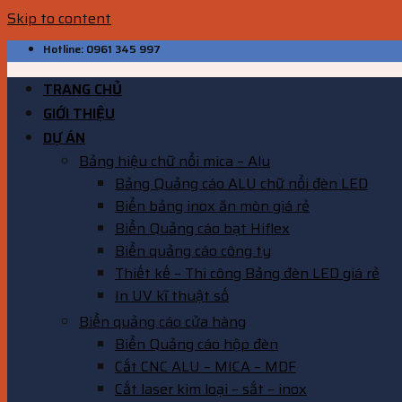
Skip to content
Hotline: 0961 345 997
TRANG CHỦ
GIỚI THIỆU
DỰ ÁN
Bảng hiệu chữ nổi mica – Alu
Bảng Quảng cáo ALU chữ nổi đèn LED
Biển bảng inox ăn mòn giá rẻ
Biển Quảng cáo bạt Hiflex
Biển quảng cáo công ty
Thiết kế – Thi công Bảng đèn LED giá rẻ
In UV kĩ thuật số
Biển quảng cáo cửa hàng
Biển Quảng cáo hộp đèn
Cắt CNC ALU – MICA – MDF
Cắt laser kim loại – sắt – inox