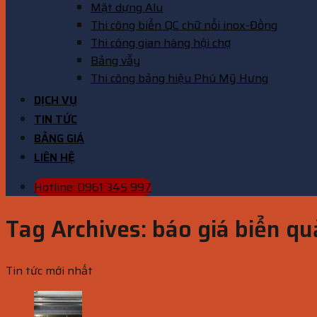
Mặt dựng Alu
Thi công biển QC chữ nổi inox-Đồng
Thi công gian hàng hội chợ
Bảng vẫy
Thi công bảng hiệu Phú Mỹ Hưng
DỊCH VỤ
TIN TỨC
BẢNG GIÁ
LIÊN HỆ
Hotline: 0961 345 997
Tag Archives:
báo giá biển q
Tin tức mới nhất