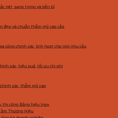
ắc nét, sang trọng và bền bỉ
bền đẹp và chuẩn thẩm mỹ cao cấp
gia công chính xác, linh hoạt cho mọi nhu cầu
hính xác, hiệu quả, tối ưu chi phí
g chính xác, thẩm mỹ cao
vụ thi công Bảng hiệu Inox
 Tầm Thương Hiệu
quảng bá doanh nghiệp