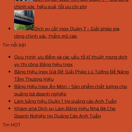
chính xác, hiệu quả, tối ưu chi phí
Dịch vụ cắt inox Quận 7 – Giải pháp gia
công chính xác, thẩm mỹ cao
Tin nổi bật
Quy trình, ưu điểm và các yếu tố kĩ thuật trong dịch
vụ thi công Bảng hiệu Inox
Bảng Hiệu Inox Giá Rẻ: Giải Pháp Lý Tưởng Để Nâng
Tầm Thương Hiệu
Bảng Hiệu Inox Ăn Mòn – Sản phẩm chất lượng cho
quảng bá doanh nghiệp
Làm bảng hiệu Quận 1 tại quảng cáo Anh Tuấn
Khám phá Dịch vụ Làm Bảng Hiệu Nhà Bè Cho
Doanh Nghiệp tại Quảng Cáo Anh Tuấn
Tin HOT