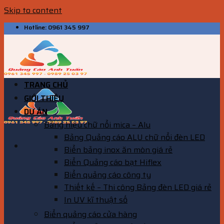
Skip to content
Hotline: 0961 345 997
TRANG CHỦ
GIỚI THIỆU
DỰ ÁN
Bảng hiệu chữ nổi mica – Alu
Bảng Quảng cáo ALU chữ nổi đèn LED
Biển bảng inox ăn mòn giá rẻ
Biển Quảng cáo bạt Hiflex
Biển quảng cáo công ty
Thiết kế – Thi công Bảng đèn LED giá rẻ
In UV kĩ thuật số
Biển quảng cáo cửa hàng