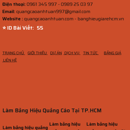
Điện thoại:
0961 345 997 - 0989 25 03 97
Email:
quangcaoanhtuan997@gmail.com
Website :
quangcaoanhtuan.com - banghieugiarehcm.vn
⭐ ID Bài Viết:
54
TRANG CHỦ
GIỚI THIỆU
DỰ ÁN
DỊCH VỤ
TIN TỨC
BẢNG GIÁ
LIÊN HỆ
Làm Bảng Hiệu Quảng Cáo Tại TP.HCM
Làm bảng hiệu
Làm bảng hiệu
Làm bảng hiệu quảng