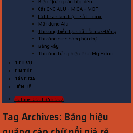
Biển Quảng cáo hộp đèn
Cắt CNC ALU – MICA – MDF
Cắt laser kim loại – sắt – inox
Mặt dựng Alu
Thi công biển QC chữ nổi inox-Đồng
Thi công gian hàng hội chợ
Bảng vẫy
Thi công bảng hiệu Phú Mỹ Hưng
DỊCH VỤ
TIN TỨC
BẢNG GIÁ
LIÊN HỆ
Hotline: 0961 345 997
Tag Archives:
Bảng hiệu
quảng cáo chữ nổi giá rẻ