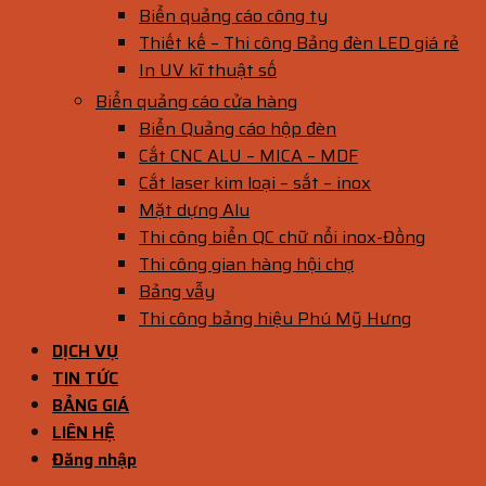
Biển quảng cáo công ty
Thiết kế – Thi công Bảng đèn LED giá rẻ
In UV kĩ thuật số
Biển quảng cáo cửa hàng
Biển Quảng cáo hộp đèn
Cắt CNC ALU – MICA – MDF
Cắt laser kim loại – sắt – inox
Mặt dựng Alu
Thi công biển QC chữ nổi inox-Đồng
Thi công gian hàng hội chợ
Bảng vẫy
Thi công bảng hiệu Phú Mỹ Hưng
DỊCH VỤ
TIN TỨC
BẢNG GIÁ
LIÊN HỆ
Đăng nhập