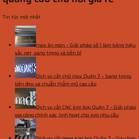
Tin tức mới nhất
Inox ăn mòn – Giải pháp số 1 làm bảng hiệu
sắc nét, sang trọng và bền bỉ
Dịch vụ cắt chữ inox Quận 7 – Sang trọng,
bền đẹp và chuẩn thẩm mỹ cao cấp
Dịch vụ cắt CNC kim loại Quận 7 – Giải pháp
gia công chính xác, linh hoạt cho mọi nhu cầu
Dịch vụ cắt laser kim loại Quận 7 – Gia công