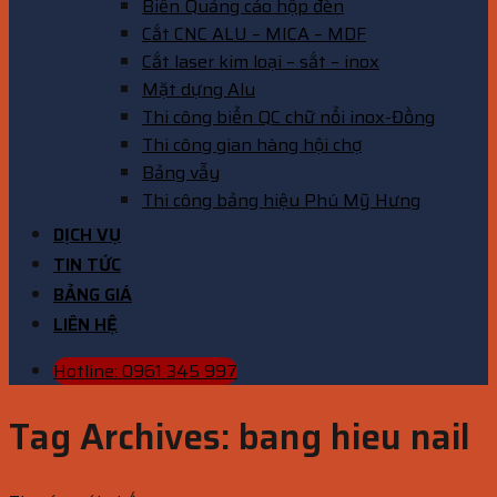
Biển Quảng cáo hộp đèn
Cắt CNC ALU – MICA – MDF
Cắt laser kim loại – sắt – inox
Mặt dựng Alu
Thi công biển QC chữ nổi inox-Đồng
Thi công gian hàng hội chợ
Bảng vẫy
Thi công bảng hiệu Phú Mỹ Hưng
DỊCH VỤ
TIN TỨC
BẢNG GIÁ
LIÊN HỆ
Hotline: 0961 345 997
Tag Archives:
bang hieu nail