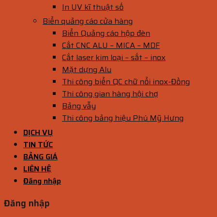
In UV kĩ thuật số
Biển quảng cáo cửa hàng
Biển Quảng cáo hộp đèn
Cắt CNC ALU – MICA – MDF
Cắt laser kim loại – sắt – inox
Mặt dựng Alu
Thi công biển QC chữ nổi inox-Đồng
Thi công gian hàng hội chợ
Bảng vẫy
Thi công bảng hiệu Phú Mỹ Hưng
DỊCH VỤ
TIN TỨC
BẢNG GIÁ
LIÊN HỆ
Đăng nhập
Đăng nhập