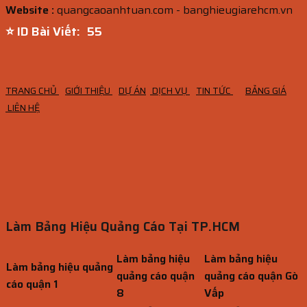
Website :
quangcaoanhtuan.com - banghieugiarehcm.vn
⭐ ID Bài Viết:
54
TRANG CHỦ
GIỚI THIỆU
DỰ ÁN
DỊCH VỤ
TIN TỨC
BẢNG GIÁ
LIÊN HỆ
Làm Bảng Hiệu Quảng Cáo Tại TP.HCM
Làm bảng hiệu
Làm bảng hiệu
Làm bảng hiệu quảng
quảng cáo quận
quảng cáo quận Gò
cáo quận 1
8
Vấp