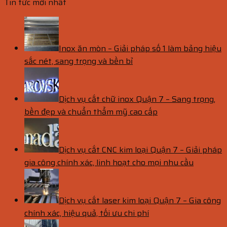
Tin tức mới nhất
Inox ăn mòn – Giải pháp số 1 làm bảng hiệu
sắc nét, sang trọng và bền bỉ
Dịch vụ cắt chữ inox Quận 7 – Sang trọng,
bền đẹp và chuẩn thẩm mỹ cao cấp
Dịch vụ cắt CNC kim loại Quận 7 – Giải pháp
gia công chính xác, linh hoạt cho mọi nhu cầu
Dịch vụ cắt laser kim loại Quận 7 – Gia công
chính xác, hiệu quả, tối ưu chi phí