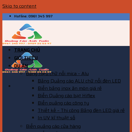
Skip to content
Hotline: 0961 345 997
TRANG CHỦ
GIỚI THIỆU
DỰ ÁN
Bảng hiệu chữ nổi mica – Alu
Bảng Quảng cáo ALU chữ nổi đèn LED
Biển bảng inox ăn mòn giá rẻ
Biển Quảng cáo bạt Hiflex
Biển quảng cáo công ty
Thiết kế – Thi công Bảng đèn LED giá rẻ
In UV kĩ thuật số
Biển quảng cáo cửa hàng