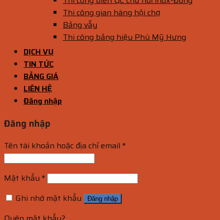
Thi công biển QC chữ nổi inox-Đồng
Thi công gian hàng hội chợ
Bảng vẫy
Thi công bảng hiệu Phú Mỹ Hưng
DỊCH VỤ
TIN TỨC
BẢNG GIÁ
LIÊN HỆ
Đăng nhập
Đăng nhập
Tên tài khoản hoặc địa chỉ email
*
Mật khẩu
*
Ghi nhớ mật khẩu
Đăng nhập
Quên mật khẩu?