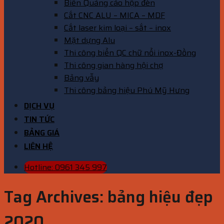
Biển Quảng cáo hộp đèn
Cắt CNC ALU – MICA – MDF
Cắt laser kim loại – sắt – inox
Mặt dựng Alu
Thi công biển QC chữ nổi inox-Đồng
Thi công gian hàng hội chợ
Bảng vẫy
Thi công bảng hiệu Phú Mỹ Hưng
DỊCH VỤ
TIN TỨC
BẢNG GIÁ
LIÊN HỆ
Hotline: 0961 345 997
Tag Archives:
bảng hiệu đẹp
2020