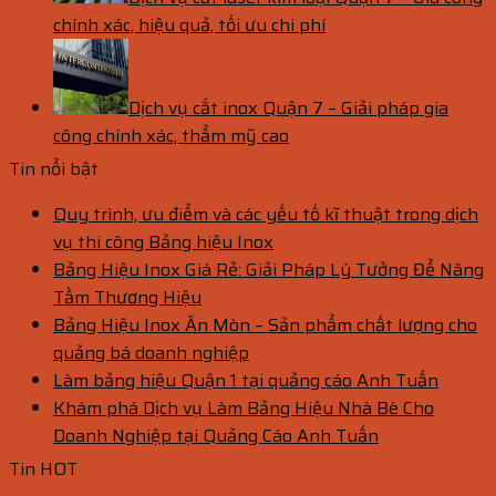
chính xác, hiệu quả, tối ưu chi phí
Dịch vụ cắt inox Quận 7 – Giải pháp gia
công chính xác, thẩm mỹ cao
Tin nổi bật
Quy trình, ưu điểm và các yếu tố kĩ thuật trong dịch
vụ thi công Bảng hiệu Inox
Bảng Hiệu Inox Giá Rẻ: Giải Pháp Lý Tưởng Để Nâng
Tầm Thương Hiệu
Bảng Hiệu Inox Ăn Mòn – Sản phẩm chất lượng cho
quảng bá doanh nghiệp
Làm bảng hiệu Quận 1 tại quảng cáo Anh Tuấn
Khám phá Dịch vụ Làm Bảng Hiệu Nhà Bè Cho
Doanh Nghiệp tại Quảng Cáo Anh Tuấn
Tin HOT