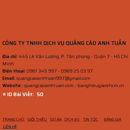
CÔNG TY TNHH DỊCH VỤ QUẢNG CÁO ANH TUẤN
Địa chỉ:
445 Lê Văn Lương, P. Tân phong - Quận 7 - Hồ Chí
Minh
Điện thoại:
0961 345 997 - 0989 25 03 97
Email:
quangcaoanhtuan997@gmail.com
Website :
quangcaoanhtuan.com - banghieugiarehcm.vn
⭐ ID Bài Viết:
49
TRANG CHỦ
GIỚI THIỆU
DỰ ÁN
DỊCH VỤ
TIN TỨC
BẢNG GIÁ
LIÊN HỆ