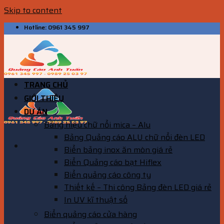
Skip to content
Hotline: 0961 345 997
TRANG CHỦ
GIỚI THIỆU
DỰ ÁN
Bảng hiệu chữ nổi mica – Alu
Bảng Quảng cáo ALU chữ nổi đèn LED
Biển bảng inox ăn mòn giá rẻ
Biển Quảng cáo bạt Hiflex
Biển quảng cáo công ty
Thiết kế – Thi công Bảng đèn LED giá rẻ
In UV kĩ thuật số
Biển quảng cáo cửa hàng