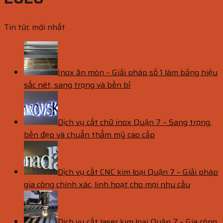
Tin tức mới nhất
Inox ăn mòn – Giải pháp số 1 làm bảng hiệu
sắc nét, sang trọng và bền bỉ
Dịch vụ cắt chữ inox Quận 7 – Sang trọng,
bền đẹp và chuẩn thẩm mỹ cao cấp
Dịch vụ cắt CNC kim loại Quận 7 – Giải pháp
gia công chính xác, linh hoạt cho mọi nhu cầu
Dịch vụ cắt laser kim loại Quận 7 – Gia công