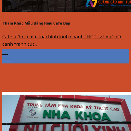
Tham Khảo Mẫu Bảng Hiệu Cafe Đẹp
Cafe luôn là một loại hình kinh doanh “HOT” và mức độ
canh tranh cực...
29
Th2