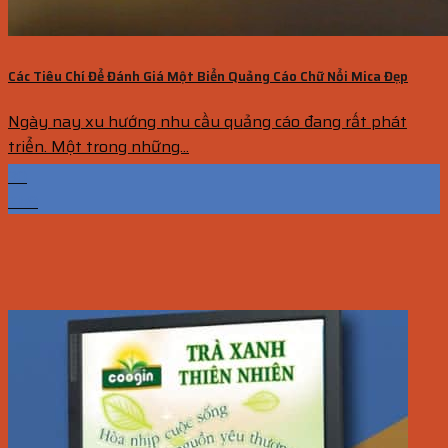
Các Tiêu Chí Để Đánh Giá Một Biển Quảng Cáo Chữ Nổi Mica Đẹp
Ngày nay xu hướng nhu cầu quảng cáo đang rất phát
triển. Một trong những...
30
Th9