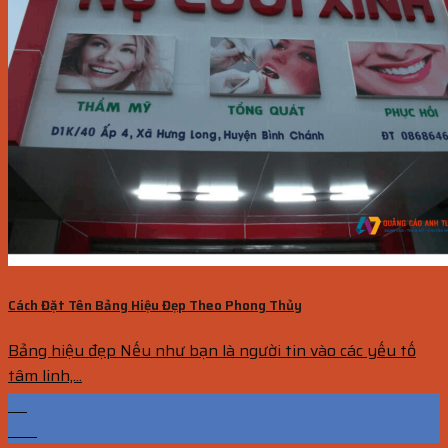
Cách Đặt Tên Bảng Hiệu Đẹp Theo Phong Thủy
Bảng hiệu đẹp Nếu như bạn là người tin vào các yếu tố
tâm linh,...
25
Th2