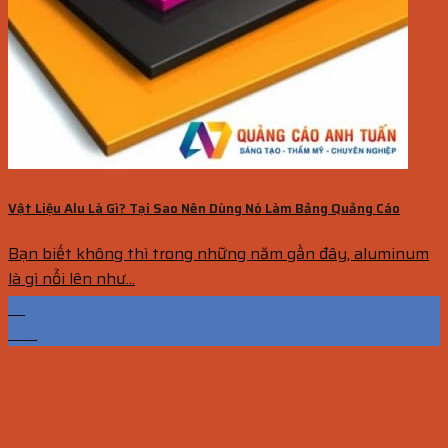
Vật Liệu Alu Là Gì? Tại Sao Nên Dùng Nó Làm Bảng Quảng Cáo
Bạn biết không thì trong những năm gần đây, aluminum
là gì nổi lên như...
14
Th3