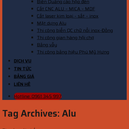
Biển Quảng cáo hộp đèn
Cắt CNC ALU – MICA – MDF
Cắt laser kim loại – sắt – inox
Mặt dựng Alu
Thi công biển QC chữ nổi inox-Đồng
Thi công gian hàng hội chợ
Bảng vẫy
Thi công bảng hiệu Phú Mỹ Hưng
DỊCH VỤ
TIN TỨC
BẢNG GIÁ
LIÊN HỆ
Hotline: 0961 345 997
Tag Archives:
Alu