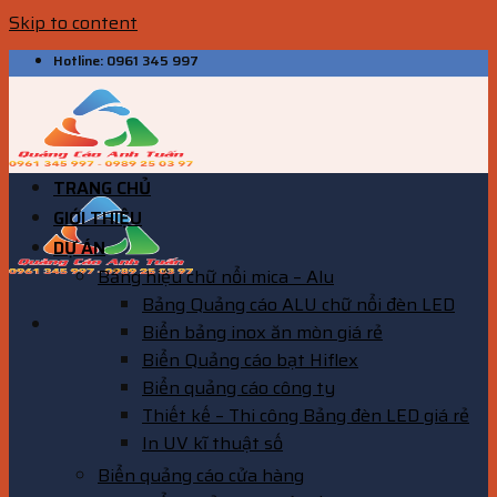
Skip to content
Hotline: 0961 345 997
TRANG CHỦ
GIỚI THIỆU
DỰ ÁN
Bảng hiệu chữ nổi mica – Alu
Bảng Quảng cáo ALU chữ nổi đèn LED
Biển bảng inox ăn mòn giá rẻ
Biển Quảng cáo bạt Hiflex
Biển quảng cáo công ty
Thiết kế – Thi công Bảng đèn LED giá rẻ
In UV kĩ thuật số
Biển quảng cáo cửa hàng