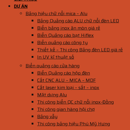
DỰ ÁN
Bảng hiệu chữ nổi mica – Alu
Bảng Quảng cáo ALU chữ nổi đèn LED
Biển bảng inox ăn mòn giá rẻ
Biển Quảng cáo bạt Hiflex
Biển quảng cáo công ty
Thiết kế – Thi công Bảng đèn LED giá rẻ
In UV kĩ thuật số
Biển quảng cáo cửa hàng
Biển Quảng cáo hộp đèn
Cắt CNC ALU – MICA – MDF
Cắt laser kim loại – sắt – inox
Mặt dựng Alu
Thi công biển QC chữ nổi inox-Đồng
Thi công gian hàng hội chợ
Bảng vẫy
Thi công bảng hiệu Phú Mỹ Hưng