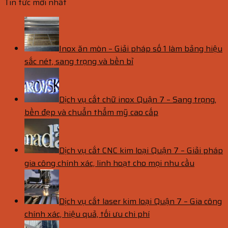
Tin tức mới nhất
Inox ăn mòn – Giải pháp số 1 làm bảng hiệu
sắc nét, sang trọng và bền bỉ
Dịch vụ cắt chữ inox Quận 7 – Sang trọng,
bền đẹp và chuẩn thẩm mỹ cao cấp
Dịch vụ cắt CNC kim loại Quận 7 – Giải pháp
gia công chính xác, linh hoạt cho mọi nhu cầu
Dịch vụ cắt laser kim loại Quận 7 – Gia công
chính xác, hiệu quả, tối ưu chi phí