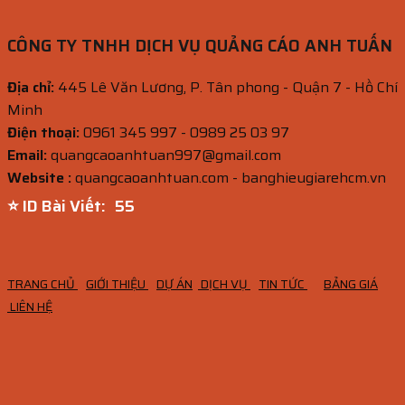
CÔNG TY TNHH DỊCH VỤ QUẢNG CÁO ANH TUẤN
Địa chỉ:
445 Lê Văn Lương, P. Tân phong - Quận 7 - Hồ Chí
Minh
Điện thoại:
0961 345 997 - 0989 25 03 97
Email:
quangcaoanhtuan997@gmail.com
Website :
quangcaoanhtuan.com - banghieugiarehcm.vn
⭐ ID Bài Viết:
54
TRANG CHỦ
GIỚI THIỆU
DỰ ÁN
DỊCH VỤ
TIN TỨC
BẢNG GIÁ
LIÊN HỆ