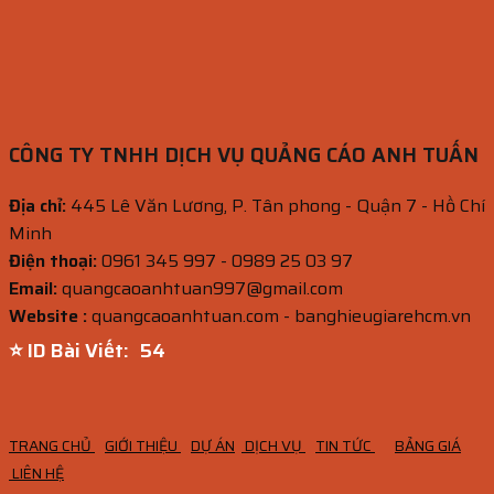
CÔNG TY TNHH DỊCH VỤ QUẢNG CÁO ANH TUẤN
Địa chỉ:
445 Lê Văn Lương, P. Tân phong - Quận 7 - Hồ Chí
Minh
Điện thoại:
0961 345 997 - 0989 25 03 97
Email:
quangcaoanhtuan997@gmail.com
Website :
quangcaoanhtuan.com - banghieugiarehcm.vn
⭐ ID Bài Viết:
52
TRANG CHỦ
GIỚI THIỆU
DỰ ÁN
DỊCH VỤ
TIN TỨC
BẢNG GIÁ
LIÊN HỆ