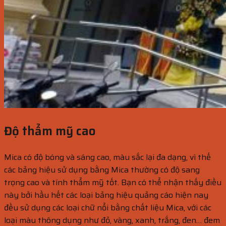
Độ thẩm mỹ cao
Mica có độ bóng và sáng cao, màu sắc lại đa dạng, vì thế
các bảng hiệu sử dụng bằng Mica thường có độ sang
trọng cao và tính thẩm mỹ tốt. Bạn có thể nhận thấy điều
này bởi hầu hết các loại bảng hiệu quảng cáo hiện nay
đều sử dụng các loại chữ nổi bằng chất liệu Mica, với các
loại màu thông dụng như đỏ, vàng, xanh, trắng, đen… đem