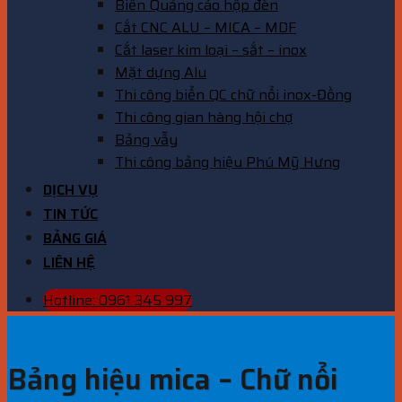
Biển Quảng cáo hộp đèn
Cắt CNC ALU – MICA – MDF
Cắt laser kim loại – sắt – inox
Mặt dựng Alu
Thi công biển QC chữ nổi inox-Đồng
Thi công gian hàng hội chợ
Bảng vẫy
Thi công bảng hiệu Phú Mỹ Hưng
DỊCH VỤ
TIN TỨC
BẢNG GIÁ
LIÊN HỆ
Hotline: 0961 345 997
Bảng hiệu mica – Chữ nổi