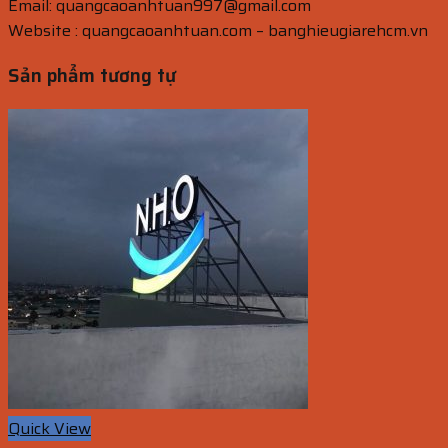
Email: quangcaoanhtuan997@gmail.com
Website : quangcaoanhtuan.com – banghieugiarehcm.vn
Sản phẩm tương tự
Quick View