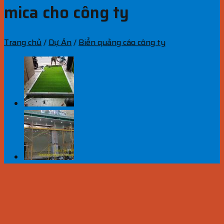
mica cho công ty
Trang chủ
/
Dự Án
/
Biển quảng cáo công ty