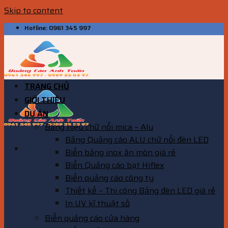
Skip to content
Hotline: 0961 345 997
TRANG CHỦ
GIỚI THIỆU
DỰ ÁN
Bảng hiệu chữ nổi mica – Alu
Bảng Quảng cáo ALU chữ nổi đèn LED
Biển bảng inox ăn mòn giá rẻ
Biển Quảng cáo bạt Hiflex
Biển quảng cáo công ty
Thiết kế – Thi công Bảng đèn LED giá rẻ
In UV kĩ thuật số
Biển quảng cáo cửa hàng