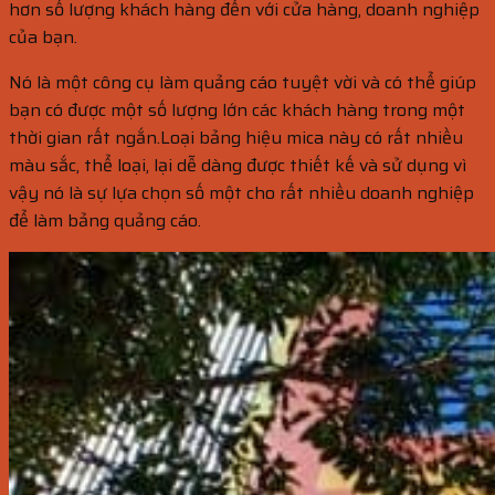
hơn số lượng khách hàng đến với cửa hàng, doanh nghiệp
của bạn.
Nó là một công cụ làm quảng cáo tuyệt vời và có thể giúp
bạn có được một số lượng lớn các khách hàng trong một
thời gian rất ngắn.Loại bảng hiệu mica này có rất nhiều
màu sắc, thể loại, lại dễ dàng được thiết kế và sử dụng vì
vậy nó là sự lựa chọn số một cho rất nhiều doanh nghiệp
để làm bảng quảng cáo.