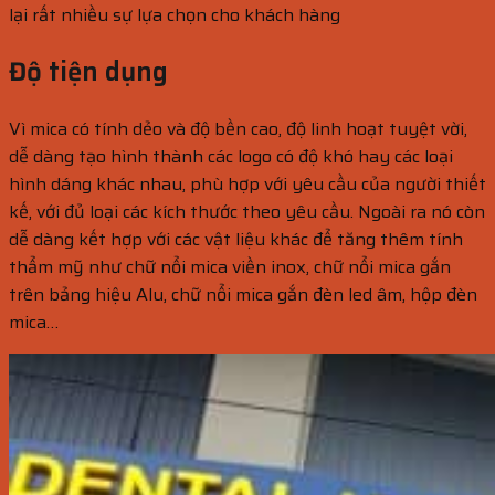
lại rất nhiều sự lựa chọn cho khách hàng
Độ tiện dụng
Vì mica có tính dẻo và độ bền cao, độ linh hoạt tuyệt vời,
dễ dàng tạo hình thành các logo có độ khó hay các loại
hình dáng khác nhau, phù hợp với yêu cầu của người thiết
kế, với đủ loại các kích thước theo yêu cầu. Ngoài ra nó còn
dễ dàng kết hợp với các vật liệu khác để tăng thêm tính
thẩm mỹ như chữ nổi mica viền inox, chữ nổi mica gắn
trên bảng hiệu Alu, chữ nổi mica gắn đèn led âm, hộp đèn
mica…