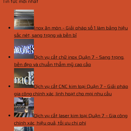
Tin tức mới nhất
Inox ăn mòn – Giải pháp số 1 làm bảng hiệu
sắc nét, sang trọng và bền bỉ
Dịch vụ cắt chữ inox Quận 7 – Sang trọng,
bền đẹp và chuẩn thẩm mỹ cao cấp
Dịch vụ cắt CNC kim loại Quận 7 – Giải pháp
gia công chính xác, linh hoạt cho mọi nhu cầu
Dịch vụ cắt laser kim loại Quận 7 – Gia công
chính xác, hiệu quả, tối ưu chi phí