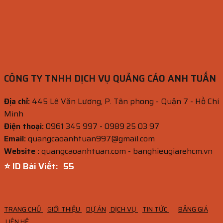
CÔNG TY TNHH DỊCH VỤ QUẢNG CÁO ANH TUẤN
Địa chỉ:
445 Lê Văn Lương, P. Tân phong - Quận 7 - Hồ Chí
Minh
Điện thoại:
0961 345 997 - 0989 25 03 97
Email:
quangcaoanhtuan997@gmail.com
Website :
quangcaoanhtuan.com - banghieugiarehcm.vn
⭐ ID Bài Viết:
54
TRANG CHỦ
GIỚI THIỆU
DỰ ÁN
DỊCH VỤ
TIN TỨC
BẢNG GIÁ
LIÊN HỆ