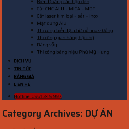
Biển Quảng cáo hộp đèn
Cắt CNC ALU – MICA – MDF
Cắt laser kim loại – sắt – inox
Mặt dựng Alu
Thi công biển QC chữ nổi inox-Đồng
Thi công gian hàng hội chợ
Bảng vẫy
Thi công bảng hiệu Phú Mỹ Hưng
DỊCH VỤ
TIN TỨC
BẢNG GIÁ
LIÊN HỆ
Hotline: 0961 345 997
Category Archives:
DỰ ÁN