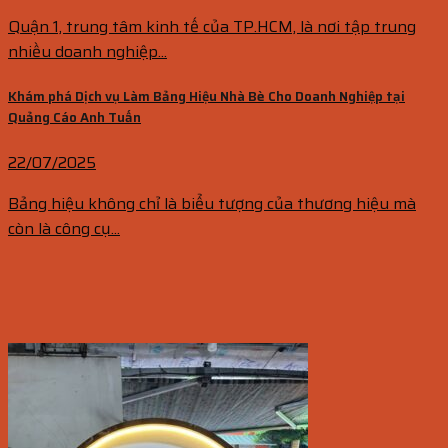
Quận 1, trung tâm kinh tế của TP.HCM, là nơi tập trung
nhiều doanh nghiệp...
Khám phá Dịch vụ Làm Bảng Hiệu Nhà Bè Cho Doanh Nghiệp tại
Quảng Cáo Anh Tuấn
22/07/2025
Bảng hiệu không chỉ là biểu tượng của thương hiệu mà
còn là công cụ...