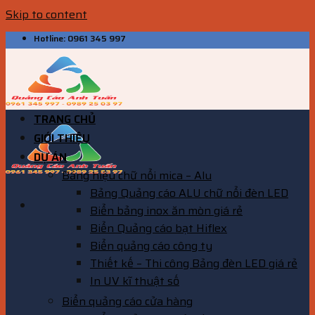
Skip to content
Hotline: 0961 345 997
TRANG CHỦ
GIỚI THIỆU
DỰ ÁN
Bảng hiệu chữ nổi mica – Alu
Bảng Quảng cáo ALU chữ nổi đèn LED
Biển bảng inox ăn mòn giá rẻ
Biển Quảng cáo bạt Hiflex
Biển quảng cáo công ty
Thiết kế – Thi công Bảng đèn LED giá rẻ
In UV kĩ thuật số
Biển quảng cáo cửa hàng