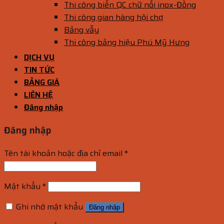
Thi công biển QC chữ nổi inox-Đồng
Thi công gian hàng hội chợ
Bảng vẫy
Thi công bảng hiệu Phú Mỹ Hưng
DỊCH VỤ
TIN TỨC
BẢNG GIÁ
LIÊN HỆ
Đăng nhập
Đăng nhập
Tên tài khoản hoặc địa chỉ email
*
Mật khẩu
*
Ghi nhớ mật khẩu
Đăng nhập