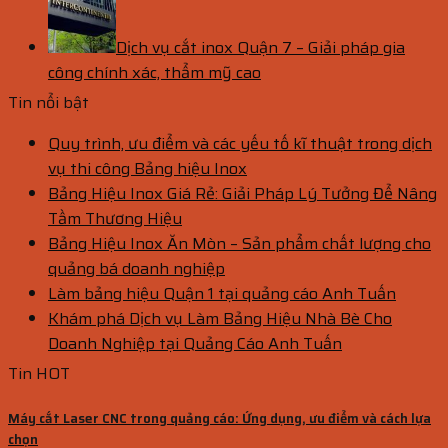
Dịch vụ cắt inox Quận 7 – Giải pháp gia
công chính xác, thẩm mỹ cao
Tin nổi bật
Quy trình, ưu điểm và các yếu tố kĩ thuật trong dịch
vụ thi công Bảng hiệu Inox
Bảng Hiệu Inox Giá Rẻ: Giải Pháp Lý Tưởng Để Nâng
Tầm Thương Hiệu
Bảng Hiệu Inox Ăn Mòn – Sản phẩm chất lượng cho
quảng bá doanh nghiệp
Làm bảng hiệu Quận 1 tại quảng cáo Anh Tuấn
Khám phá Dịch vụ Làm Bảng Hiệu Nhà Bè Cho
Doanh Nghiệp tại Quảng Cáo Anh Tuấn
Tin HOT
Máy cắt Laser CNC trong quảng cáo: Ứng dụng, ưu điểm và cách lựa
chọn