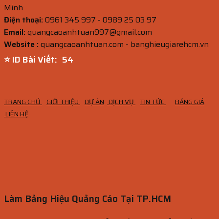
Minh
Điện thoại:
0961 345 997 - 0989 25 03 97
Email:
quangcaoanhtuan997@gmail.com
Website :
quangcaoanhtuan.com - banghieugiarehcm.vn
⭐ ID Bài Viết:
52
TRANG CHỦ
GIỚI THIỆU
DỰ ÁN
DỊCH VỤ
TIN TỨC
BẢNG GIÁ
LIÊN HỆ
Làm Bảng Hiệu Quảng Cáo Tại TP.HCM