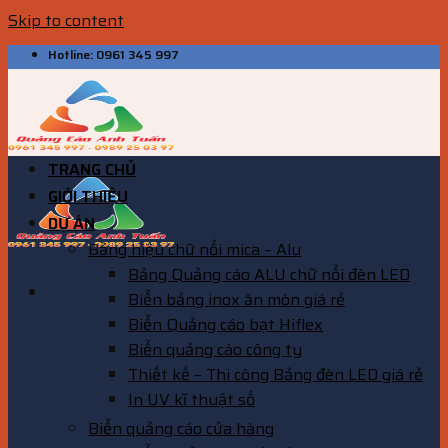
Skip to content
Hotline: 0961 345 997
TRANG CHỦ
GIỚI THIỆU
DỰ ÁN
Bảng hiệu chữ nổi mica – Alu
Bảng Quảng cáo ALU chữ nổi đèn LED
Biển bảng inox ăn mòn giá rẻ
Biển Quảng cáo bạt Hiflex
Biển quảng cáo công ty
Thiết kế – Thi công Bảng đèn LED giá rẻ
In UV kĩ thuật số
Biển quảng cáo cửa hàng