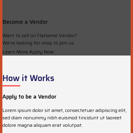
Become a Vendor
Want to sell on Flatsome Vendor?
We’re looking for shop to join us.
Learn More
Apply Now
How it Works
Apply to be a Vendor
Lorem ipsum dolor sit amet, consectetuer adipiscing elit,
sed diam nonummy nibh euismod tincidunt ut laoreet
dolore magna aliquam erat volutpat.