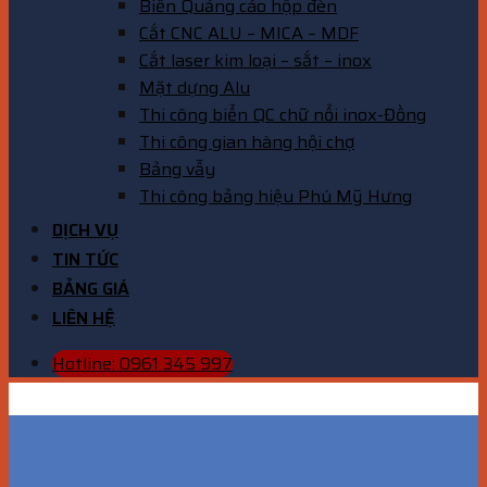
Biển Quảng cáo hộp đèn
Cắt CNC ALU – MICA – MDF
Cắt laser kim loại – sắt – inox
Mặt dựng Alu
Thi công biển QC chữ nổi inox-Đồng
Thi công gian hàng hội chợ
Bảng vẫy
Thi công bảng hiệu Phú Mỹ Hưng
DỊCH VỤ
TIN TỨC
BẢNG GIÁ
LIÊN HỆ
Hotline: 0961 345 997