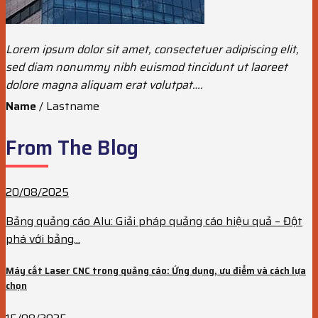
Lorem ipsum dolor sit amet, consectetuer adipiscing elit,
sed diam nonummy nibh euismod tincidunt ut laoreet
dolore magna aliquam erat volutpat….
Name
/
Lastname
From The Blog
20/08/2025
Bảng quảng cáo Alu: Giải pháp quảng cáo hiệu quả – Đột
phá với bảng...
Máy cắt Laser CNC trong quảng cáo: Ứng dụng, ưu điểm và cách lựa
chọn