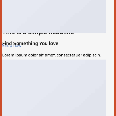
This is a simple headline
Find Something You love
Shop now
Lorem ipsum dolor sit amet, consectetuer adipiscin.