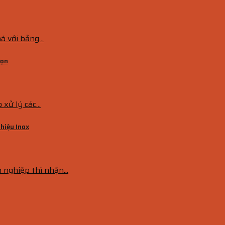
 với bảng...
họn
ử lý các...
 hiệu Inox
 nghiệp thì nhận...