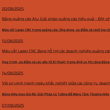
20/08/2025
Bảng quảng cáo Alu: Giải pháp quảng cáo hiệu quả – Đột phá
Máy cắt Laser CNC trong quảng cáo: Ứng dụng, ưu điểm và cách lựa c
15/08/2025
Máy cắt Laser CNC đang hỗ trợ các doanh nghiệp quảng cáo x
Quy trình, ưu điểm và các yếu tố kĩ thuật trong dịch vụ thi công Bảng
14/08/2025
Với sự cạnh tranh ngày khắc nghiệt giữa các công ty, doanh
Bảng Hiệu Inox Giá Rẻ: Giải Pháp Lý Tưởng Để Nâng Tầm Thương Hiệu
07/08/2025