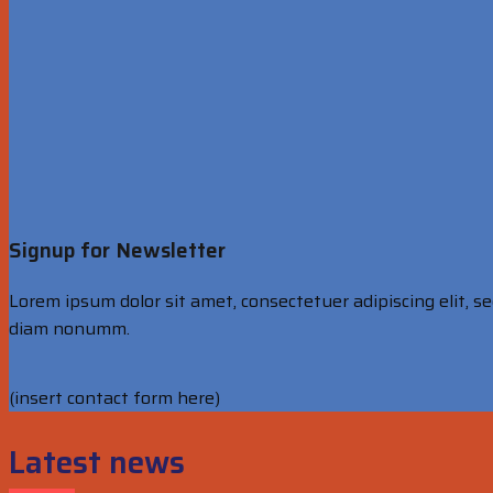
Signup for Newsletter
Lorem ipsum dolor sit amet, consectetuer adipiscing elit, s
diam nonumm.
(insert contact form here)
Latest news