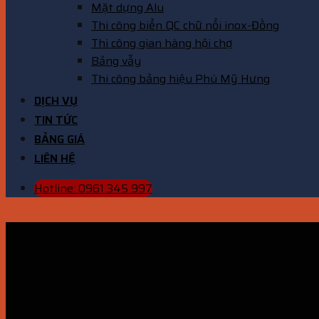
Mặt dựng Alu
Thi công biển QC chữ nổi inox-Đồng
Thi công gian hàng hội chợ
Bảng vẫy
Thi công bảng hiệu Phú Mỹ Hưng
DỊCH VỤ
TIN TỨC
BẢNG GIÁ
LIÊN HỆ
Hotline: 0961 345 997