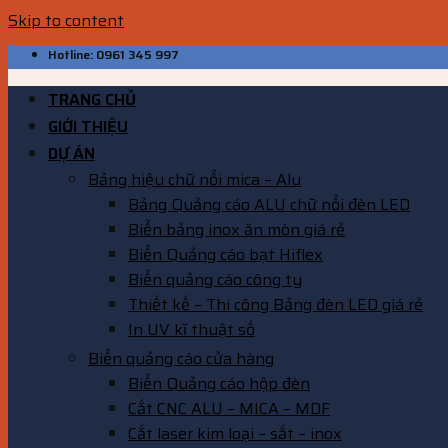
Skip to content
Hotline: 0961 345 997
TRANG CHỦ
GIỚI THIỆU
DỰ ÁN
Bảng hiệu chữ nổi mica – Alu
Bảng Quảng cáo ALU chữ nổi đèn LED
Biển bảng inox ăn mòn giá rẻ
Biển Quảng cáo bạt Hiflex
Biển quảng cáo công ty
Thiết kế – Thi công Bảng đèn LED giá rẻ
In UV kĩ thuật số
Biển quảng cáo cửa hàng
Biển Quảng cáo hộp đèn
Cắt CNC ALU – MICA – MDF
Cắt laser kim loại – sắt – inox