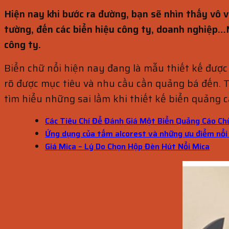
Hiện nay khi bước ra đường, bạn sẽ nhìn thấy vô v
tường, đến các biển hiệu công ty, doanh nghiệp…
công ty.
Biển chữ nổi hiện nay đang là mẫu thiết kế được
rõ được mục tiêu và nhu cầu cần quảng bá đến. T
tìm hiểu những sai lầm khi thiết kế biển quảng c
Các Tiêu Chí Để Đánh Giá Một Biển Quảng Cáo Ch
Ứng dụng của tấm alcorest và những ưu điểm nổi
Giá Mica – Lý Do Chọn Hộp Đèn Hút Nổi Mica