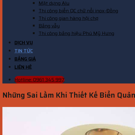
Mặt dựng Alu
Thi công biển QC chữ nổi inox-Đồng
Thi công gian hàng hội chợ
Bảng vẫy
Thi công bảng hiệu Phú Mỹ Hưng
DỊCH VỤ
TIN TỨC
BẢNG GIÁ
LIÊN HỆ
Hotline: 0961 345 997
Những Sai Lầm Khi Thiết Kế Biển Quản