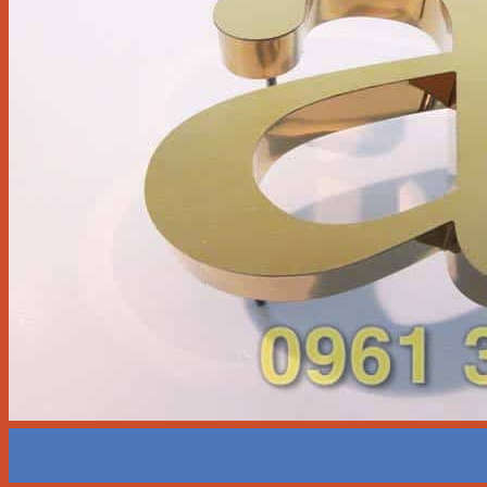
02
Th6