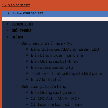
Skip to content
Hotline: 0961 345 997
TRANG CHỦ
GIỚI THIỆU
DỰ ÁN
Bảng hiệu chữ nổi mica – Alu
Bảng Quảng cáo ALU chữ nổi đèn LED
Biển bảng inox ăn mòn giá rẻ
Biển Quảng cáo bạt Hiflex
Biển quảng cáo công ty
Thiết kế – Thi công Bảng đèn LED giá rẻ
In UV kĩ thuật số
Biển quảng cáo cửa hàng
Biển Quảng cáo hộp đèn
Cắt CNC ALU – MICA – MDF
Cắt laser kim loại – sắt – inox