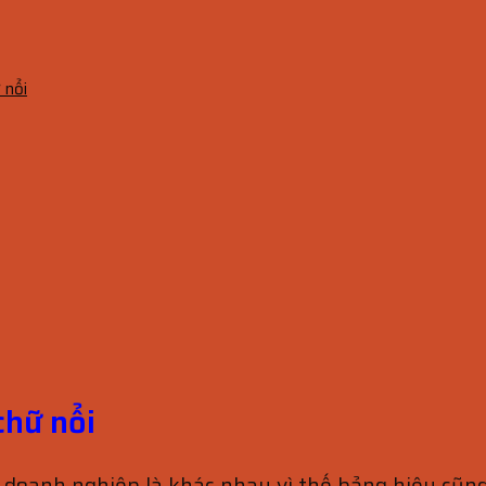
 nổi
chữ nổi
doanh nghiệp là khác nhau vì thế bảng hiệu cũng