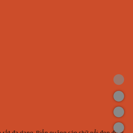
 rất đa dạng. Biển quảng cáo chữ nổi đẹp được,