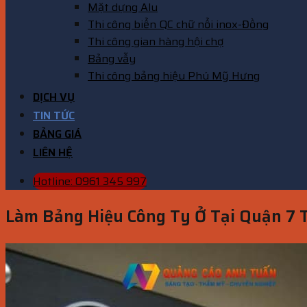
Mặt dựng Alu
Thi công biển QC chữ nổi inox-Đồng
Thi công gian hàng hội chợ
Bảng vẫy
Thi công bảng hiệu Phú Mỹ Hưng
DỊCH VỤ
TIN TỨC
BẢNG GIÁ
LIÊN HỆ
Hotline: 0961 345 997
Làm Bảng Hiệu Công Ty Ở Tại Quận 7