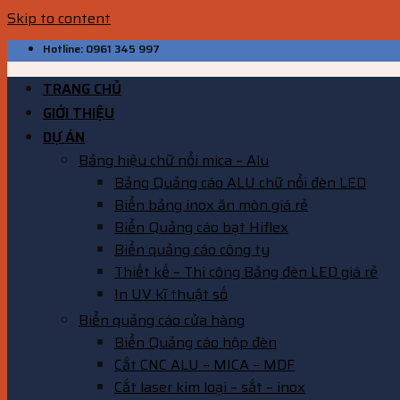
Skip to content
Hotline: 0961 345 997
TRANG CHỦ
GIỚI THIỆU
DỰ ÁN
Bảng hiệu chữ nổi mica – Alu
Bảng Quảng cáo ALU chữ nổi đèn LED
Biển bảng inox ăn mòn giá rẻ
Biển Quảng cáo bạt Hiflex
Biển quảng cáo công ty
Thiết kế – Thi công Bảng đèn LED giá rẻ
In UV kĩ thuật số
Biển quảng cáo cửa hàng
Biển Quảng cáo hộp đèn
Cắt CNC ALU – MICA – MDF
Cắt laser kim loại – sắt – inox