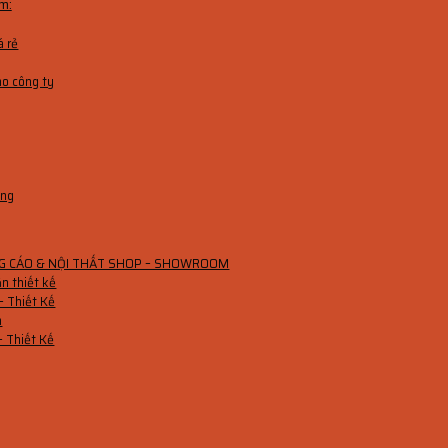
m:
á rẻ
ho công ty
ang
QUẢNG CÁO & NỘI THẤT SHOP – SHOWROOM
n thiết kế
– Thiết Kế
m
– Thiết Kế