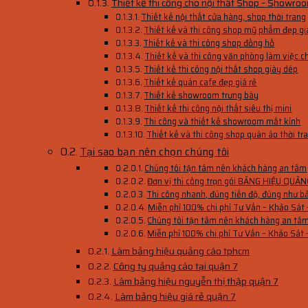
Thiết kế thi công cho nội thất Shop – Showroo
Thiết kế nội thất cửa hàng, shop thời trang
Thiết kế và thi công shop mỹ phẩm đẹp gi
Thiết kế và thi công shop đồng hồ
Thiết kế và thi công văn phòng làm việc c
Thiết kế thi công nội thất shop giày dép
Thiết kế quán cafe đẹp giá rẻ
Thiết kế showroom trưng bày
Thiết kế thi công nội thất siêu thị mini
Thi công và thiết kế showroom mắt kính
Thiết kế và thi công shop quàn áo thời tr
Tại sao bạn nên chọn chúng tôi
Chúng tôi tận tâm nên khách hàng an tâm
Đơn vị thi công trọn gói BẢNG HIỆU 
Thi công nhanh, đúng tiến độ, đúng như bả
Miễn phí 100% chi phí Tư Vấn – Khảo Sát 
Chúng tôi tận tâm nên khách hàng an tâ
Miễn phí 100% chi phí Tư Vấn – Khảo Sát 
Làm bảng hiệu quảng cáo tphcm
Công ty quảng cáo tại quận 7
Làm bảng hiệu nguyễn thị thập quận 7
Làm bảng hiệu giá rẻ quận 7