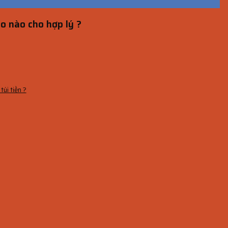
o nào cho hợp lý ?
úi tiền ?