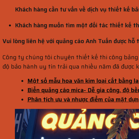
Khách hàng cần tư vấn về dịch vụ thiết kế bả
Khách hàng muốn tìm một đối tác thiết kế thi
Vui lòng liên hệ với quảng cáo Anh Tuấn được hỗ t
Công ty chúng tôi chuyên thiết kế thi công bảng
độ bảo hành uy tín trải qua nhiều năm đã được k
Một số mẫu hoa văn kim loại cắt bằng la
Biển quảng cáo mica- Dễ gia công, độ bề
Phân tích ưu và nhược điểm của mặt dựn