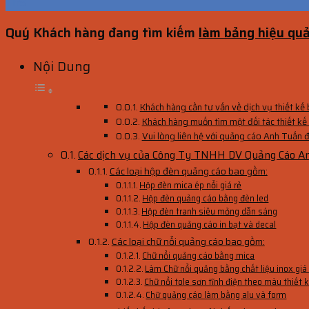
Th9
Quý Khách hàng đang tìm kiếm
làm bảng hiệu qu
Nội Dung
Khách hàng cần tư vấn về dịch vụ thiết kế 
Khách hàng muốn tìm một đối tác thiết kế 
Vui lòng liên hệ với quảng cáo Anh Tuấn đư
Các dịch vụ của Công Ty TNHH DV Quảng Cáo A
Các loại hộp đèn quảng cáo bao gồm:
Hộp đèn mica ép nổi giá rẻ
Hộp đèn quảng cáo bằng đèn led
Hộp đèn tranh siêu mỏng dẫn sáng
Hộp đèn quảng cáo in bạt và decal
Các loại chữ nổi quảng cáo bao gồm:
Chữ nổi quảng cáo bằng mica
Làm Chữ nổi quảng bằng chất liệu inox giá
Chữ nổi tole sơn tĩnh điện theo màu thiết 
Chữ quảng cáo làm bằng alu và form