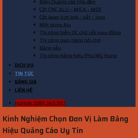
Biển Quảng cáo hộp đèn
Cắt CNC ALU – MICA – MDF
Cắt laser kim loại – sắt – inox
Mặt dựng Alu
Thi công biển QC chữ nổi inox-Đồng
Thi công gian hàng hội chợ
Bảng vẫy
Thi công bảng hiệu Phú Mỹ Hưng
DỊCH VỤ
TIN TỨC
BẢNG GIÁ
LIÊN HỆ
Hotline: 0961 345 997
Kinh Nghiệm Chọn Đơn Vị Làm Bảng
Hiệu Quảng Cáo Uy Tín