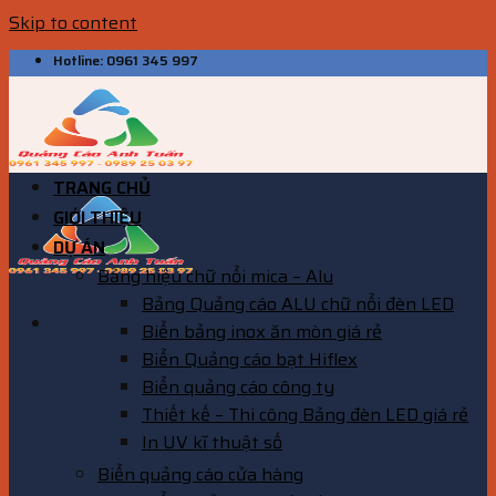
Skip to content
Hotline: 0961 345 997
TRANG CHỦ
GIỚI THIỆU
DỰ ÁN
Bảng hiệu chữ nổi mica – Alu
Bảng Quảng cáo ALU chữ nổi đèn LED
Biển bảng inox ăn mòn giá rẻ
Biển Quảng cáo bạt Hiflex
Biển quảng cáo công ty
Thiết kế – Thi công Bảng đèn LED giá rẻ
In UV kĩ thuật số
Biển quảng cáo cửa hàng