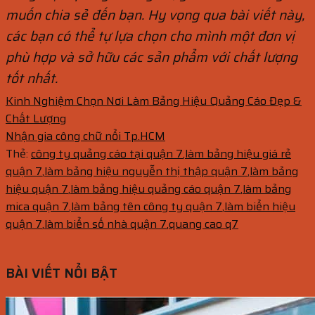
muốn chia sẻ đến bạn. Hy vọng qua bài viết này,
các bạn có thể tự lựa chọn cho mình một đơn vị
phù hợp và sở hữu các sản phẩm với chất lượng
tốt nhất.
Kinh Nghiệm Chọn Nơi Làm Bảng Hiệu Quảng Cáo Đẹp &
Chất Lượng
Nhận gia công chữ nổi Tp.HCM
Thẻ:
công ty quảng cáo tại quận 7
,
làm bảng hiệu giá rẻ
quận 7
,
làm bảng hiệu nguyễn thị thập quận 7
,
làm bảng
hiệu quận 7
,
làm bảng hiệu quảng cáo quận 7
,
làm bảng
mica quận 7
,
làm bảng tên công ty quận 7
,
làm biển hiệu
quận 7
,
làm biển số nhà quận 7
,
quang cao q7
BÀI VIẾT NỔI BẬT