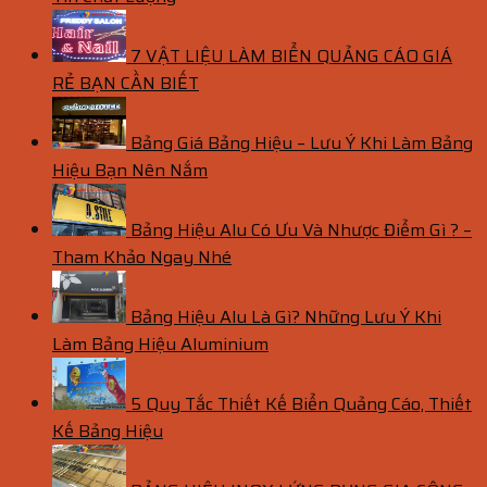
7 VẬT LIỆU LÀM BIỂN QUẢNG CÁO GIÁ
RẺ BẠN CẦN BIẾT
Bảng Giá Bảng Hiệu – Lưu Ý Khi Làm Bảng
Hiệu Bạn Nên Nắm
Bảng Hiệu Alu Có Ưu Và Nhược Điểm Gì ? –
Tham Khảo Ngay Nhé
Bảng Hiệu Alu Là Gì? Những Lưu Ý Khi
Làm Bảng Hiệu Aluminium
5 Quy Tắc Thiết Kế Biển Quảng Cáo, Thiết
Kế Bảng Hiệu