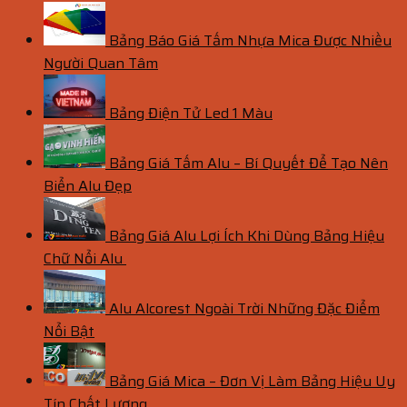
Bảng Báo Giá Tấm Nhựa Mica Được Nhiều
Người Quan Tâm
Bảng Điện Tử Led 1 Màu
Bảng Giá Tấm Alu – Bí Quyết Để Tạo Nên
Biển Alu Đẹp
Bảng Giá Alu Lợi Ích Khi Dùng Bảng Hiệu
Chữ Nổi Alu
Alu Alcorest Ngoài Trời Những Đặc Điểm
Nổi Bật
Bảng Giá Mica – Đơn Vị Làm Bảng Hiệu Uy
Tín Chất Lượng