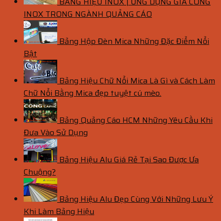
BẢNG HIỆU INOX | ỨNG DỤNG GIA CÔNG
INOX TRONG NGÀNH QUẢNG CÁO
Bảng Hộp Đèn Mica Những Đặc Điểm Nổi
Bật
Bảng Hiệu Chữ Nổi Mica Là Gì và Cách Làm
Chữ Nổi Bằng Mica đẹp tuyệt cú mèo.
Bảng Quảng Cáo HCM Những Yêu Cầu Khi
Đưa Vào Sử Dụng
Bảng Hiệu Alu Giá Rẻ Tại Sao Được Ưa
Chuộng?
Bảng Hiệu Alu Đẹp Cùng Với Những Lưu Ý
Khi Làm Bảng Hiệu