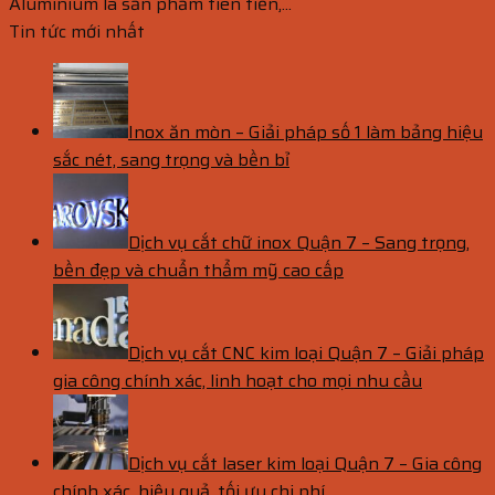
Aluminium là sản phẩm tiên tiến,...
Tin tức mới nhất
Inox ăn mòn – Giải pháp số 1 làm bảng hiệu
sắc nét, sang trọng và bền bỉ
Dịch vụ cắt chữ inox Quận 7 – Sang trọng,
bền đẹp và chuẩn thẩm mỹ cao cấp
Dịch vụ cắt CNC kim loại Quận 7 – Giải pháp
gia công chính xác, linh hoạt cho mọi nhu cầu
Dịch vụ cắt laser kim loại Quận 7 – Gia công
chính xác, hiệu quả, tối ưu chi phí