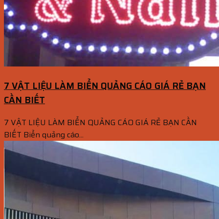
7 VẬT LIỆU LÀM BIỂN QUẢNG CÁO GIÁ RẺ BẠN
CẦN BIẾT
7 VẬT LIỆU LÀM BIỂN QUẢNG CÁO GIÁ RẺ BẠN CẦN
BIẾT Biển quảng cáo...