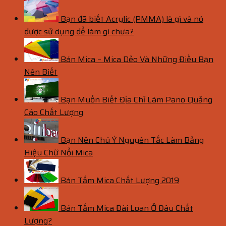
Bạn đã biết Acrylic (PMMA) là gì và nó
được sử dụng để làm gì chưa?
Bán Mica – Mica Dẻo Và Những Điều Bạn
Nên Biết
Bạn Muốn Biết Địa Chỉ Làm Pano Quảng
Cáo Chất Lượng
Bạn Nên Chú Ý Nguyên Tắc Làm Bảng
Hiệu Chữ Nổi Mica
Bán Tấm Mica Chất Lượng 2019
Bán Tấm Mica Đài Loan Ở Đâu Chất
Lượng?