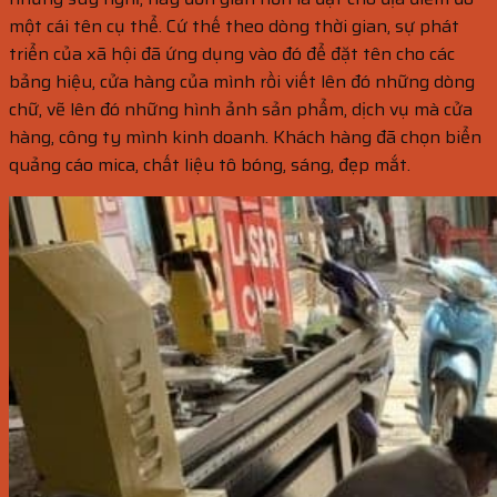
một cái tên cụ thể. Cứ thế theo dòng thời gian, sự phát
triển của xã hội đã ứng dụng vào đó để đặt tên cho các
bảng hiệu, cửa hàng của mình rồi viết lên đó những dòng
chữ, vẽ lên đó những hình ảnh sản phẩm, dịch vụ mà cửa
hàng, công ty mình kinh doanh. Khách hàng đã chọn biển
quảng cáo mica, chất liệu tô bóng, sáng, đẹp mắt.