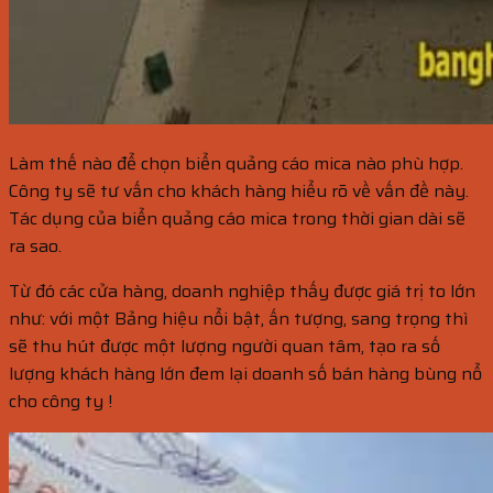
Làm thế nào để chọn biển quảng cáo mica nào phù hợp.
Công ty sẽ tư vấn cho khách hàng hiểu rõ về vấn đề này.
Tác dụng của biển quảng cáo mica trong thời gian dài sẽ
ra sao.
Từ đó các cửa hàng, doanh nghiệp thấy được giá trị to lớn
như: với một Bảng hiệu nổi bật, ấn tượng, sang trọng thì
sẽ thu hút được một lượng người quan tâm, tạo ra số
lượng khách hàng lớn đem lại doanh số bán hàng bùng nổ
cho công ty !