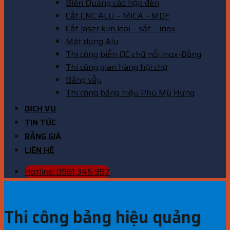
Biển Quảng cáo hộp đèn
Cắt CNC ALU – MICA – MDF
Cắt laser kim loại – sắt – inox
Mặt dựng Alu
Thi công biển QC chữ nổi inox-Đồng
Thi công gian hàng hội chợ
Bảng vẫy
Thi công bảng hiệu Phú Mỹ Hưng
DỊCH VỤ
TIN TỨC
BẢNG GIÁ
LIÊN HỆ
Hotline: 0961 345 997
Thi công bảng hiệu quảng