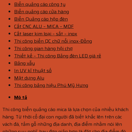
Biển quảng cáo công ty
Biển quảng cáo cửa hàng
Biển Quảng cáo hộp đèn
Cắt CNC ALU – MICA – MDF
Cắt laser kim loại – sắt – inox
Thi công biển QC chữ nổi inox-Đồng
Thi công gian hàng hội chợ
Thiết kế – Thi công Bảng đèn LED giá rẻ
Bảng vẫy
In UV kĩ thuật số
Mặt dựng Alu
Thi công bảng hiệu Phú Mỹ Hưng
Mô tả
Thi công biển quảng cáo mica là lựa chọn của nhiều khách
hàng. Từ thời cổ đại con người đã biết khắc lên trên các
vách đá, tấm gỗ những địa danh, địa điểm nhằm nói lên
những suy nghĩ, hay đơn giản hơn là đặt cho địa điểm đó