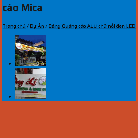
cáo Mica
Trang chủ
/
Dự Án
/
Bảng Quảng cáo ALU chữ nổi đèn LED