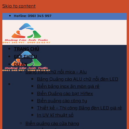
Skip to content
Hotline: 0961 345 997
TRANG CHỦ
GIỚI THIỆU
DỰ ÁN
Bảng hiệu chữ nổi mica – Alu
Bảng Quảng cáo ALU chữ nổi đèn LED
Biển bảng inox ăn mòn giá rẻ
Biển Quảng cáo bạt Hiflex
Biển quảng cáo công ty
Thiết kế – Thi công Bảng đèn LED giá rẻ
In UV kĩ thuật số
Biển quảng cáo cửa hàng