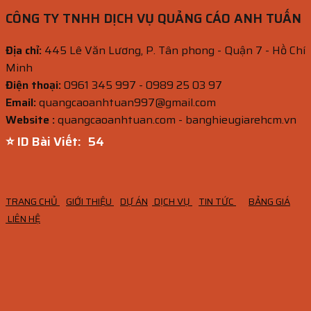
CÔNG TY TNHH DỊCH VỤ QUẢNG CÁO ANH TUẤN
Địa chỉ:
445 Lê Văn Lương, P. Tân phong - Quận 7 - Hồ Chí
Minh
Điện thoại:
0961 345 997 - 0989 25 03 97
Email:
quangcaoanhtuan997@gmail.com
Website :
quangcaoanhtuan.com - banghieugiarehcm.vn
⭐ ID Bài Viết:
52
TRANG CHỦ
GIỚI THIỆU
DỰ ÁN
DỊCH VỤ
TIN TỨC
BẢNG GIÁ
LIÊN HỆ