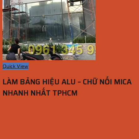
Quick View
LÀM BẢNG HIỆU ALU – CHỮ NỔI MICA
NHANH NHẤT TPHCM