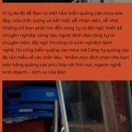
Vì lý do đó để Bạn có một tấm biển quảng cáo mica vừa
đẹp, vừa chất lượng và bắt mắt, dễ nhận diện, dễ nhớ …
Không chỉ bạn phải tìm đến công ty có đội ngũ thiết kế
chuyên nghiệp, sáng tạo, người lãnh đạo công ty có
chuyên môn, đội ngũ thi công có kinh nghiệm lành
nghề, thi công biển quảng cáo mica mà Công ty quảng cáo
đó cần hiểu về các chất liệu. Nhằm mục đích chọn cho bạn
một bảng quảng cáo phù hợp với lĩnh vực, ngành nghề
kinh doanh – dịch vụ của Bạn.