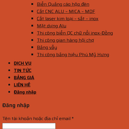
Biển Quảng cáo hộp đèn
Cắt CNC ALU – MICA – MDF
Cắt laser kim loại – sắt – inox
Mặt dựng Alu
Thi công biển QC chữ nổi inox-Đồng
Thi công gian hàng hội chợ
Bảng vẫy
Thi công bảng hiệu Phú Mỹ Hưng
DỊCH VỤ
TIN TỨC
BẢNG GIÁ
LIÊN HỆ
Đăng nhập
Đăng nhập
Tên tài khoản hoặc địa chỉ email
*