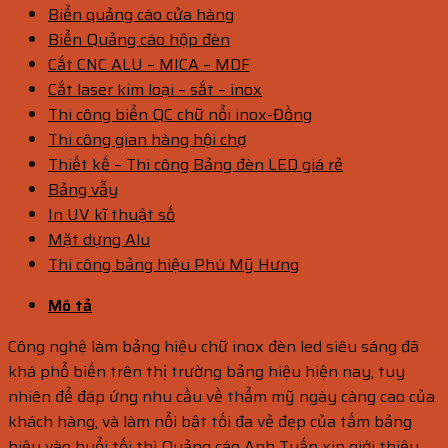
Biển quảng cáo cửa hàng
Biển Quảng cáo hộp đèn
Cắt CNC ALU – MICA – MDF
Cắt laser kim loại – sắt – inox
Thi công biển QC chữ nổi inox-Đồng
Thi công gian hàng hội chợ
Thiết kế – Thi công Bảng đèn LED giá rẻ
Bảng vẫy
In UV kĩ thuật số
Mặt dựng Alu
Thi công bảng hiệu Phú Mỹ Hưng
Mô tả
Công nghệ làm bảng hiệu chữ inox đèn led siêu sáng đã
khá phổ biến trên thị trường bảng hiệu hiện nay, tuy
nhiên để đáp ứng nhu cầu về thẩm mỹ ngày càng cao của
khách hàng, và làm nổi bật tối đa vẻ đẹp của tấm bảng
hiệu vào buổi tối thì Quảng cáo Anh Tuấn xin giới thiệu