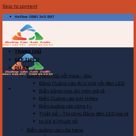
Skip to content
Hotline: 0961 345 997
TRANG CHỦ
GIỚI THIỆU
DỰ ÁN
Bảng hiệu chữ nổi mica – Alu
Bảng Quảng cáo ALU chữ nổi đèn LED
Biển bảng inox ăn mòn giá rẻ
Biển Quảng cáo bạt Hiflex
Biển quảng cáo công ty
Thiết kế – Thi công Bảng đèn LED giá rẻ
In UV kĩ thuật số
Biển quảng cáo cửa hàng