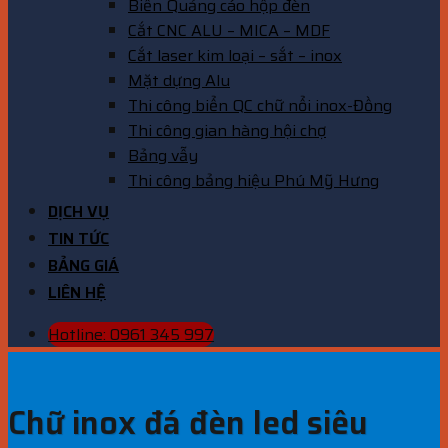
Biển Quảng cáo hộp đèn
Cắt CNC ALU – MICA – MDF
Cắt laser kim loại – sắt – inox
Mặt dựng Alu
Thi công biển QC chữ nổi inox-Đồng
Thi công gian hàng hội chợ
Bảng vẫy
Thi công bảng hiệu Phú Mỹ Hưng
DỊCH VỤ
TIN TỨC
BẢNG GIÁ
LIÊN HỆ
Hotline: 0961 345 997
Chữ inox đá đèn led siêu