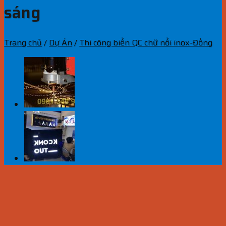
sáng
Trang chủ
/
Dự Án
/
Thi công biển QC chữ nổi inox-Đồng