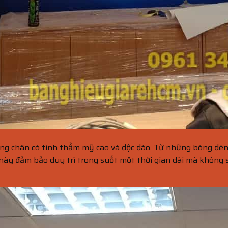
áng chân có tính thẩm mỹ cao và độc đáo. Từ những bóng đèn
o này đảm bảo duy trì trong suốt một thời gian dài mà không