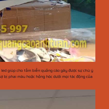
 led giúp cho tấm biển quảng cáo gây được sự chú ý
 sợ bị phai màu hoặc hỏng hóc dưới mọi tác động của