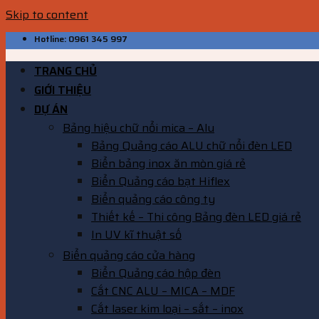
Skip to content
Hotline: 0961 345 997
TRANG CHỦ
GIỚI THIỆU
DỰ ÁN
Bảng hiệu chữ nổi mica – Alu
Bảng Quảng cáo ALU chữ nổi đèn LED
Biển bảng inox ăn mòn giá rẻ
Biển Quảng cáo bạt Hiflex
Biển quảng cáo công ty
Thiết kế – Thi công Bảng đèn LED giá rẻ
In UV kĩ thuật số
Biển quảng cáo cửa hàng
Biển Quảng cáo hộp đèn
Cắt CNC ALU – MICA – MDF
Cắt laser kim loại – sắt – inox