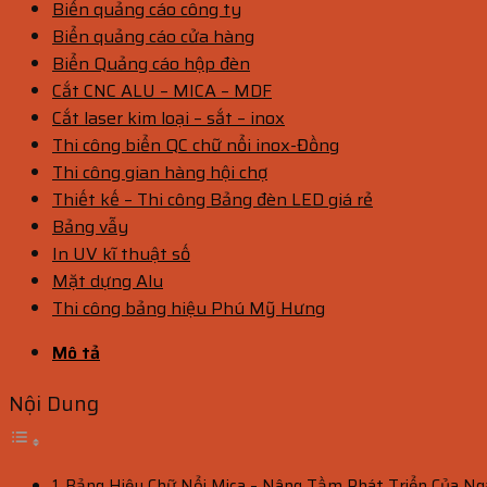
Biển quảng cáo công ty
Biển quảng cáo cửa hàng
Biển Quảng cáo hộp đèn
Cắt CNC ALU – MICA – MDF
Cắt laser kim loại – sắt – inox
Thi công biển QC chữ nổi inox-Đồng
Thi công gian hàng hội chợ
Thiết kế – Thi công Bảng đèn LED giá rẻ
Bảng vẫy
In UV kĩ thuật số
Mặt dựng Alu
Thi công bảng hiệu Phú Mỹ Hưng
Mô tả
Nội Dung
Bảng Hiệu Chữ Nổi Mica – Nâng Tầm Phát Triển Của N