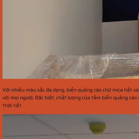
Với nhiều màu sắc đa dạng, biển quảng cáo chữ mica hắt s
với mọi người. Đặc biệt, chất lượng của tấm biển quảng cá
thời tiết.