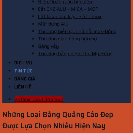
Biển Quảng cáo hộp đèn
Cắt CNC ALU – MICA – MDF
Cắt laser kim loại – sắt – inox
Mặt dựng Alu
Thi công biển QC chữ nổi inox-Đồng
Thi công gian hàng hội chợ
Bảng vẫy
Thi công bảng hiệu Phú Mỹ Hưng
DỊCH VỤ
TIN TỨC
BẢNG GIÁ
LIÊN HỆ
Hotline: 0961 345 997
Những Loại Bảng Quảng Cáo Đẹp
Được Lựa Chọn Nhiều Hiện Nay