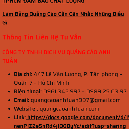
TPHCM ĐẢM BẢO CHẤT LƯỢNG
Làm Bảng Quảng Cáo Cần Cân Nhắc Những Điều
Gì
Thông Tin Liên Hệ Tư Vấn
CÔNG TY TNHH DỊCH VỤ QUẢNG CÁO ANH
TUẤN
Địa chỉ:
447 Lê Văn Lương, P. Tân phong –
Quận 7 – Hồ Chí Minh
Điện thoại:
0961 345 997 – 0989 25 03 97
Email:
quangcaoanhtuan997@gmail.com
Website :
quangcaoanhtuan.com
Link:
https://docs.google.com/document/d
nenPIZ2e5nRd4jIOGDyYc/edit?usp=sharing