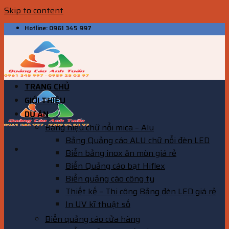
Skip to content
Hotline: 0961 345 997
TRANG CHỦ
GIỚI THIỆU
DỰ ÁN
Bảng hiệu chữ nổi mica – Alu
Bảng Quảng cáo ALU chữ nổi đèn LED
Biển bảng inox ăn mòn giá rẻ
Biển Quảng cáo bạt Hiflex
Biển quảng cáo công ty
Thiết kế – Thi công Bảng đèn LED giá rẻ
In UV kĩ thuật số
Biển quảng cáo cửa hàng