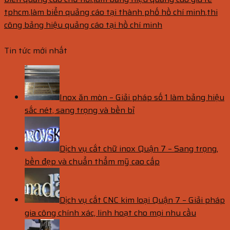
tphcm
,
làm biển quảng cáo tại thành phố hồ chí minh
,
thi
công bảng hiệu quảng cáo tại hồ chí minh
Tin tức mới nhất
Inox ăn mòn – Giải pháp số 1 làm bảng hiệu
sắc nét, sang trọng và bền bỉ
Dịch vụ cắt chữ inox Quận 7 – Sang trọng,
bền đẹp và chuẩn thẩm mỹ cao cấp
Dịch vụ cắt CNC kim loại Quận 7 – Giải pháp
gia công chính xác, linh hoạt cho mọi nhu cầu