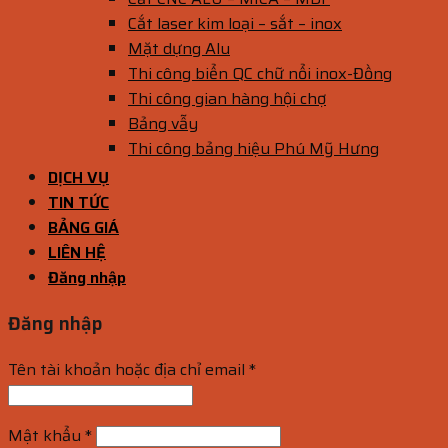
Cắt laser kim loại – sắt – inox
Mặt dựng Alu
Thi công biển QC chữ nổi inox-Đồng
Thi công gian hàng hội chợ
Bảng vẫy
Thi công bảng hiệu Phú Mỹ Hưng
DỊCH VỤ
TIN TỨC
BẢNG GIÁ
LIÊN HỆ
Đăng nhập
Đăng nhập
Tên tài khoản hoặc địa chỉ email
*
Mật khẩu
*