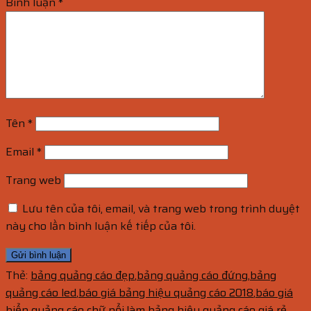
Bình luận
*
Tên
*
Email
*
Trang web
Lưu tên của tôi, email, và trang web trong trình duyệt
này cho lần bình luận kế tiếp của tôi.
Thẻ:
bảng quảng cáo đẹp
,
bảng quảng cáo đứng
,
bảng
quảng cáo led
,
báo giá bảng hiệu quảng cáo 2018
,
báo giá
biển quảng cáo chữ nổi
,
làm bảng hiệu quảng cáo giá rẻ