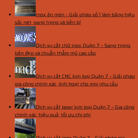
Inox ăn mòn – Giải pháp số 1 làm bảng hiệu
sắc nét, sang trọng và bền bỉ
Dịch vụ cắt chữ inox Quận 7 – Sang trọng,
bền đẹp và chuẩn thẩm mỹ cao cấp
Dịch vụ cắt CNC kim loại Quận 7 – Giải pháp
gia công chính xác, linh hoạt cho mọi nhu cầu
Dịch vụ cắt laser kim loại Quận 7 – Gia công
chính xác, hiệu quả, tối ưu chi phí
Dịch vụ cắt inox Quận 7 – Giải pháp gia