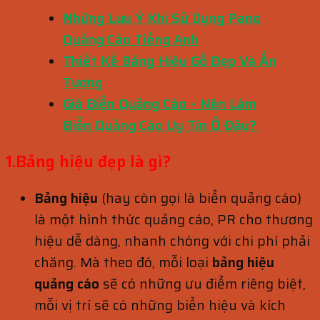
Những Lưu Ý Khi Sử Dụng Pano
Quảng Cáo Tiếng Anh
Thiết Kế Bảng Hiệu Gỗ Đẹp Và Ấn
Tượng
Giá Biển Quảng Cáo – Nên Làm
Biển Quảng Cáo Uy Tín Ở Đâu?
1.Bảng hiệu đẹp là gì?
Bảng hiệu
(hay còn gọi là biển quảng cáo)
là một hình thức quảng cáo, PR cho thương
hiệu dễ dàng, nhanh chóng với chi phí phải
chăng. Mà theo đó, mỗi loại
bảng hiệu
quảng cáo
sẽ có những ưu điểm riêng biệt,
mỗi vị trí sẽ có những biển hiệu và kích