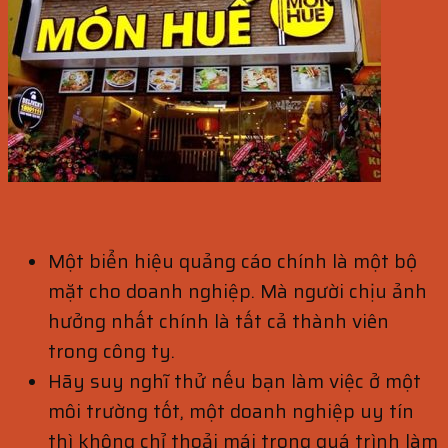
Một biển hiệu quảng cáo chính là một bộ
mặt cho doanh nghiệp. Mà người chịu ảnh
hưởng nhất chính là tất cả thành viên
trong công ty.
Hãy suy nghĩ thử nếu bạn làm việc ở một
môi trường tốt, một doanh nghiệp uy tín
thì không chỉ thoải mái trong quá trình làm