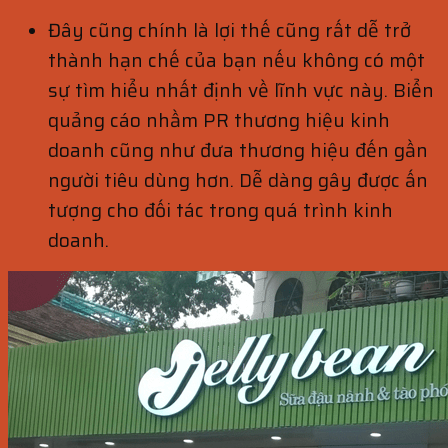
Đây cũng chính là lợi thế cũng rất dễ trở
thành hạn chế của bạn nếu không có một
sự tìm hiểu nhất định về lĩnh vực này. Biển
quảng cáo nhầm PR thương hiệu kinh
doanh cũng như đưa thương hiệu đến gần
người tiêu dùng hơn. Dễ dàng gây được ấn
tượng cho đối tác trong quá trình kinh
doanh.