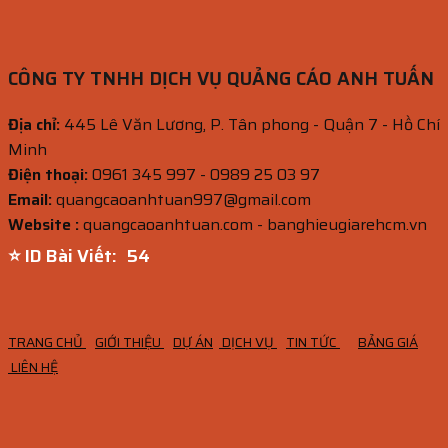
CÔNG TY TNHH DỊCH VỤ QUẢNG CÁO ANH TUẤN
Địa chỉ:
445 Lê Văn Lương, P. Tân phong - Quận 7 - Hồ Chí
Minh
Điện thoại:
0961 345 997 - 0989 25 03 97
Email:
quangcaoanhtuan997@gmail.com
Website :
quangcaoanhtuan.com - banghieugiarehcm.vn
⭐ ID Bài Viết:
52
TRANG CHỦ
GIỚI THIỆU
DỰ ÁN
DỊCH VỤ
TIN TỨC
BẢNG GIÁ
LIÊN HỆ