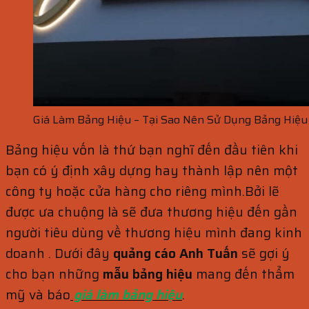
Giá Làm Bảng Hiệu – Tại Sao Nên Sử Dụng Bảng Hiệu
Bảng hiệu vốn là thứ bạn nghĩ đến đầu tiên khi
bạn có ý định xây dựng hay thành lập nên một
công ty hoặc cửa hàng cho riêng mình.Bởi lẽ
được ưa chuộng là sẽ đưa thương hiệu đến gần
người tiêu dùng về thương hiệu mình đang kinh
doanh . Dưới đây
quảng cáo Anh Tuấn
sẽ gợi ý
cho bạn những
mẫu bảng hiệu
mang đến thẩm
mỹ và báo
giá làm bảng hiệu
.