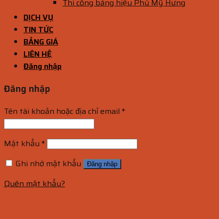
Thi công bảng hiệu Phú Mỹ Hưng
DỊCH VỤ
TIN TỨC
BẢNG GIÁ
LIÊN HỆ
Đăng nhập
Đăng nhập
Tên tài khoản hoặc địa chỉ email
*
Mật khẩu
*
Ghi nhớ mật khẩu
Đăng nhập
Quên mật khẩu?