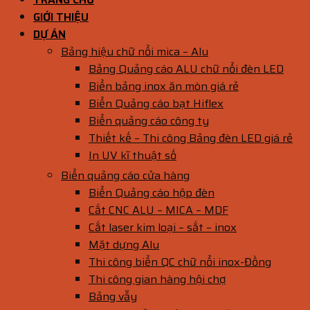
GIỚI THIỆU
DỰ ÁN
Bảng hiệu chữ nổi mica – Alu
Bảng Quảng cáo ALU chữ nổi đèn LED
Biển bảng inox ăn mòn giá rẻ
Biển Quảng cáo bạt Hiflex
Biển quảng cáo công ty
Thiết kế – Thi công Bảng đèn LED giá rẻ
In UV kĩ thuật số
Biển quảng cáo cửa hàng
Biển Quảng cáo hộp đèn
Cắt CNC ALU – MICA – MDF
Cắt laser kim loại – sắt – inox
Mặt dựng Alu
Thi công biển QC chữ nổi inox-Đồng
Thi công gian hàng hội chợ
Bảng vẫy