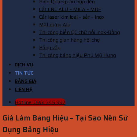
Biển Quảng cáo hộp đèn
Cắt CNC ALU – MICA – MDF
Cắt laser kim loại – sắt – inox
Mặt dựng Alu
Thi công biển QC chữ nổi inox-Đồng
Thi công gian hàng hội chợ
Bảng vẫy
Thi công bảng hiệu Phú Mỹ Hưng
DỊCH VỤ
TIN TỨC
BẢNG GIÁ
LIÊN HỆ
Hotline: 0961 345 997
Giá Làm Bảng Hiệu – Tại Sao Nên Sử
Dụng Bảng Hiệu