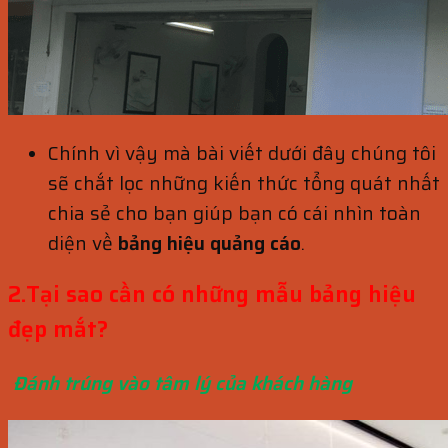
Chính vì vậy mà bài viết dưới đây chúng tôi
sẽ chắt lọc những kiến thức tổng quát nhất
chia sẻ cho bạn giúp bạn có cái nhìn toàn
diện về
bảng hiệu quảng cáo
.
2.Tại sao cần có những mẫu bảng hiệu
đẹp mắt?
Đánh trúng vào tâm lý của khách hàng