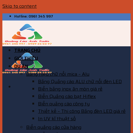
Skip to content
Hotline: 0961 345 997
TRANG CHỦ
GIỚI THIỆU
DỰ ÁN
Bảng hiệu chữ nổi mica – Alu
Bảng Quảng cáo ALU chữ nổi đèn LED
Biển bảng inox ăn mòn giá rẻ
Biển Quảng cáo bạt Hiflex
Biển quảng cáo công ty
Thiết kế – Thi công Bảng đèn LED giá rẻ
In UV kĩ thuật số
Biển quảng cáo cửa hàng