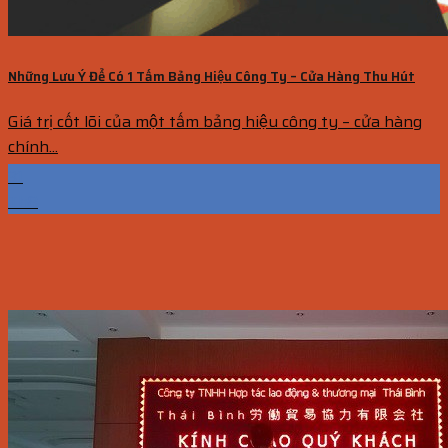
Những Lưu Ý Để Có 1 Tấm Bảng Hiệu Công Ty – Cửa Hàng Thu Hút
Giá trị cốt lõi của một tấm bảng hiệu công ty – cửa hàng
chính...
31
Th8