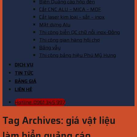
Biển Quảng cáo hộp đèn
Cắt CNC ALU – MICA – MDF
Cắt laser kim loại – sắt – inox
Mặt dựng Alu
Thi công biển QC chữ nổi inox-Đồng
Thi công gian hàng hội chợ
Bảng vẫy
Thi công bảng hiệu Phú Mỹ Hưng
DỊCH VỤ
TIN TỨC
BẢNG GIÁ
LIÊN HỆ
Hotline: 0961 345 997
Tag Archives:
giá vật liệu
làm biển quảng cáo