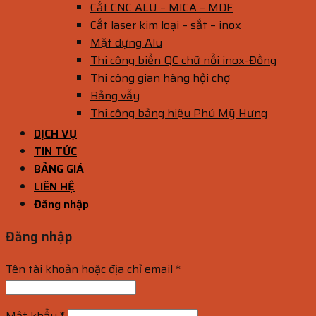
Cắt CNC ALU – MICA – MDF
Cắt laser kim loại – sắt – inox
Mặt dựng Alu
Thi công biển QC chữ nổi inox-Đồng
Thi công gian hàng hội chợ
Bảng vẫy
Thi công bảng hiệu Phú Mỹ Hưng
DỊCH VỤ
TIN TỨC
BẢNG GIÁ
LIÊN HỆ
Đăng nhập
Đăng nhập
Tên tài khoản hoặc địa chỉ email
*
Mật khẩu
*