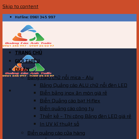
Skip to content
Hotline: 0961 345 997
TRANG CHỦ
GIỚI THIỆU
DỰ ÁN
Bảng hiệu chữ nổi mica – Alu
Bảng Quảng cáo ALU chữ nổi đèn LED
Biển bảng inox ăn mòn giá rẻ
Biển Quảng cáo bạt Hiflex
Biển quảng cáo công ty
Thiết kế – Thi công Bảng đèn LED giá rẻ
In UV kĩ thuật số
Biển quảng cáo cửa hàng