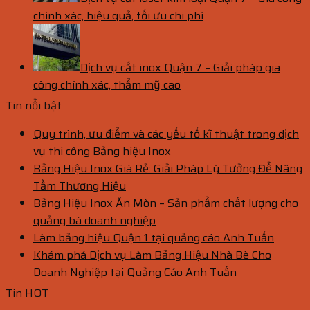
chính xác, hiệu quả, tối ưu chi phí
Dịch vụ cắt inox Quận 7 – Giải pháp gia
công chính xác, thẩm mỹ cao
Tin nổi bật
Quy trình, ưu điểm và các yếu tố kĩ thuật trong dịch
vụ thi công Bảng hiệu Inox
Bảng Hiệu Inox Giá Rẻ: Giải Pháp Lý Tưởng Để Nâng
Tầm Thương Hiệu
Bảng Hiệu Inox Ăn Mòn – Sản phẩm chất lượng cho
quảng bá doanh nghiệp
Làm bảng hiệu Quận 1 tại quảng cáo Anh Tuấn
Khám phá Dịch vụ Làm Bảng Hiệu Nhà Bè Cho
Doanh Nghiệp tại Quảng Cáo Anh Tuấn
Tin HOT