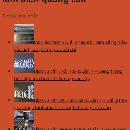
Tin tức mới nhất
Inox ăn mòn – Giải pháp số 1 làm bảng hiệu
sắc nét, sang trọng và bền bỉ
Dịch vụ cắt chữ inox Quận 7 – Sang trọng,
bền đẹp và chuẩn thẩm mỹ cao cấp
Dịch vụ cắt CNC kim loại Quận 7 – Giải pháp
gia công chính xác, linh hoạt cho mọi nhu cầu
Dịch vụ cắt laser kim loại Quận 7 – Gia công